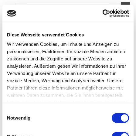
Diese Webseite verwendet Cookies
Wir verwenden Cookies, um Inhalte und Anzeigen zu
personalisieren, Funktionen für soziale Medien anbieten
zu können und die Zugriffe auf unsere Website zu
analysieren. Außerdem geben wir Informationen zu Ihrer
Verwendung unserer Website an unsere Partner für
Pavo GutHealth 7.5 kg
Pav
soziale Medien, Werbung und Analysen weiter. Unsere
Partner führen diese Informationen möglicherweise mit
10 Beurteilung
Beoordeling: 5/5
Beoo
weiteren Daten zusammen, die Sie ihnen bereitgestellt
Unterstützt eine gesunde Verdauung
A
haben oder die sie im Rahmen Ihrer Nutzung der Dienste
Fördert den Aufbau einer stabilen
D
gesammelt haben.
Einwilligungsauswahl
Bakterienpopulation im Darm
Z
Notwendig
Bei Verdauungsstörungen, Stress oder
V
Futterumstellung
Sp
Pr