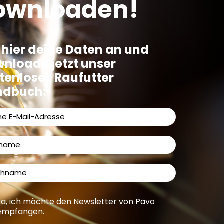
downloaden!
 hier deine Daten an und
nloade jetzt unser
tenloses Raufutter
ndbuch:
Ja, ich möchte den Newsletter von Pavo
empfangen.