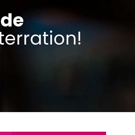
rde
terration!