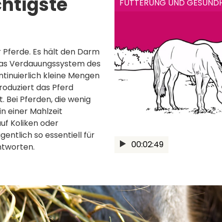
chtigste
FÜTTERUNG UND GESUNDH
ür Pferde. Es hält den Darm
 Das Verdauungssystem des
ontinuierlich kleine Mengen
roduziert das Pferd
 Bei Pferden, die wenig
n einer Mahlzeit
uf Koliken oder
entlich so essentiell für
00:02:49
ntworten.