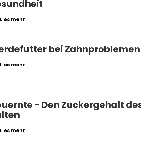
sundheit
Lies mehr
erdefutter bei Zahnproblemen
Lies mehr
uernte - Den Zuckergehalt des
lten
Lies mehr