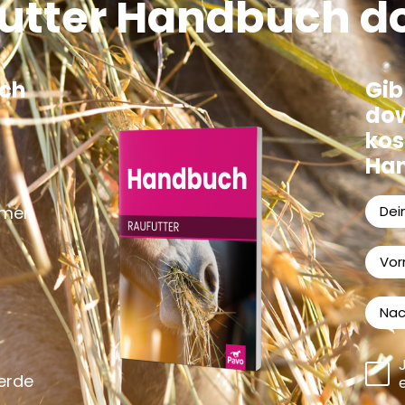
futter Handbuch 
ch
Gib
dow
kos
Ha
mmen
ferde