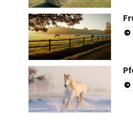
Fr
Pf