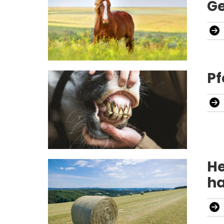
Ge
Pf
He
ha