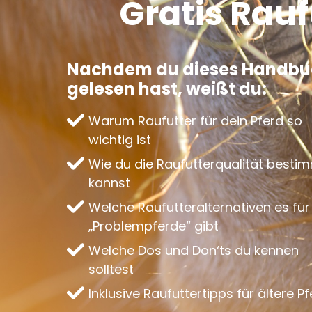
Gratis Rau
Nachdem du dieses Handbu
gelesen hast, weißt du:
Warum Raufutter für dein Pferd so
wichtig ist
Wie du die Raufutterqualität besti
kannst
Welche Raufutteralternativen es für
„Problempferde“ gibt
Welche Dos und Don‘ts du kennen
solltest
Inklusive Raufuttertipps für ältere P