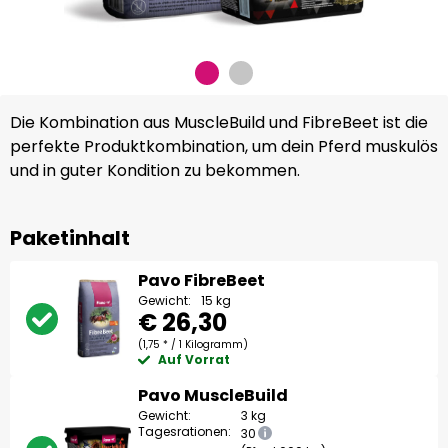
Die Kombination aus MuscleBuild und FibreBeet ist die
perfekte Produktkombination, um dein Pferd muskulös
und in guter Kondition zu bekommen.
Paketinhalt
Pavo FibreBeet
Gewicht:
15 kg
€ 26,30
(1,75 * / 1 Kilogramm)
Auf Vorrat
Pavo MuscleBuild
Gewicht:
3 kg
Tagesrationen:
30