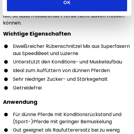
gefüttert werden. Bewahre den Rübenschnitzel-Mix
OK
daher immer in einem gut verschlossenen Behälter
auf, so dass freilaufende Pferde nicht davon fressen
können.
Wichtige Eigenschaften
Eiweißreicher Rübenschnitzel Mix aus Superfasern
aus SpeediBeet und Luzerne
Unterstützt den Konditions- und Muskelaufbau
Ideal zum Auffüttern von dünnen Pferden
Sehr niedriger Zucker- und Stärkegehalt
Getreidefrei
Anwendung
Für dünne Pferde mit Konditionsrückstand und
(Sport-)Pferde mit geringer Bemuskelung
Gut geeignet als Raufutterersatz bei zu wenig