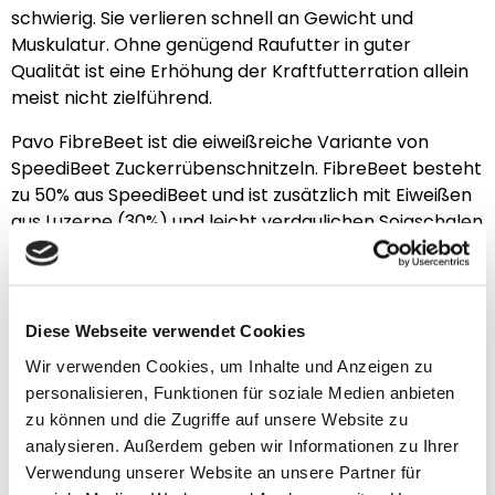
schwierig. Sie verlieren schnell an Gewicht und
Muskulatur. Ohne genügend Raufutter in guter
Qualität ist eine Erhöhung der Kraftfutterration allein
meist nicht zielführend.
Pavo FibreBeet ist die eiweißreiche Variante von
SpeediBeet Zuckerrübenschnitzeln. FibreBeet besteht
zu 50% aus SpeediBeet und ist zusätzlich mit Eiweißen
aus Luzerne (30%) und leicht verdaulichen Sojaschalen
(18%) angereichert.
Dieses Raufutter ist somit ideal für Pferde, die
zusätzliche Energie und Eiweiße benötigen. FibreBeet
Diese Webseite verwendet Cookies
passt perfekt in den Fütterungsplan von
Wir verwenden Cookies, um Inhalte und Anzeigen zu
(Sport-)Pferden mit geringer oder schwacher
personalisieren, Funktionen für soziale Medien anbieten
Bemuskelung sowie von (älteren) Pferden, die zu dünn
zu können und die Zugriffe auf unsere Website zu
sind und auf gesunde Weise an Gewicht zunehmen
analysieren. Außerdem geben wir Informationen zu Ihrer
müssen. Die hochwertigen Eiweiße aus der Luzerne
Verwendung unserer Website an unsere Partner für
unterstützen dein Pferd beim Konditions- und