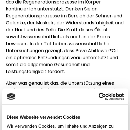
das die Regenerationsprozesse im Körper
kontinuierlich unterstützt. Denken Sie an
Regenerationsprozesse im Bereich der Sehnen und
Gelenke, der Muskeln, der Widerstandsfähigkeit und
der Haut und des Fells. Die Kraft dieses Öls ist
sowohl wissenschaftlich, als auch in der Praxis
bewiesen. In der Tat haben wissenschaftliche
Untersuchungen gezeigt, dass Pavo Ahiflower®Oil
ein optimales Entzündungsniveau unterstützt und
somit die allgemeine Gesundheit und
Leistungsfähigkeit fördert.
Aber was genau ist das, die Unterstützung eines
optimalen Entzündungsniveaus? Und wie kann das
Ihrem Pferd helfen? Pleun Broeren,
Ernährungswissenschaftlerin bei Pavo, erklärt:
"Wenn es ein 'Problem' im Körper gibt, erkennt das
Diese Webseite verwendet Cookies
Immunsystem dies und tritt in Aktion. Als
Immunreaktion erzeugt der Körper eine
Wir verwenden Cookies, um Inhalte und Anzeigen zu