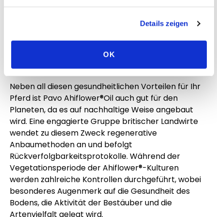
Ahiflower®Oil. Es ist ein echter Allrounder. Es hilft
zum Beispiel auch Sportpferden, sich nach dem
Details zeigen
Training besser zu erholen, hält ältere Pferde
geschmeidig und hat eine gute Wirkung bei Haut-
und Fellproblemen. Wenn Sie dieses Öl verwenden,
OK
wird Ihr Pferd strahlend aussehen.
Neben all diesen gesundheitlichen Vorteilen für Ihr
Pferd ist Pavo Ahiflower®Oil auch gut für den
Planeten, da es auf nachhaltige Weise angebaut
wird. Eine engagierte Gruppe britischer Landwirte
wendet zu diesem Zweck regenerative
Anbaumethoden an und befolgt
Rückverfolgbarkeitsprotokolle. Während der
Vegetationsperiode der Ahiflower®-Kulturen
werden zahlreiche Kontrollen durchgeführt, wobei
besonderes Augenmerk auf die Gesundheit des
Bodens, die Aktivität der Bestäuber und die
Artenvielfalt gelegt wird.