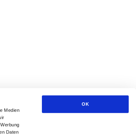
OK
le Medien
ir
, Werbung
ren Daten