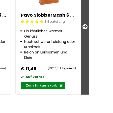
Pavo SlobberMash 15 kg
Pavo SlobberMash 6 kg
Pavo Vita
8 Beurteilung
Beoordeling: 5/5
Beoordeling:
Ein köstlicher, warmer
Tägliches 
Genuss
Mineralfut
der
Nach schwerer Leistung oder
als Ersatz 
Krankheit
Ohne Getr
Reich an Leinsamen und
Kleie
€ 11,49
€ 31,99
ramm)
(1,92 * / 1 Kilogramm)
Auf Vorrat
Auf Vorra
Zum Einkaufskorb
Zum Eink