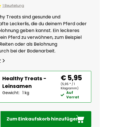
1 Beurteilung
hy Treats sind gesunde und
te Leckerlis, die du deinem Pferd oder
elohnung geben kannst. Ein leckeres
dein Pferd zu verwöhnen, zum Beispiel
eiten oder als Belohnung
rch bei der Bodenarbeit.
r
€ 5,95
Healthy Treats -
(5,95 * / 1
Leinsamen
Kilogramm)
Gewicht:
1 kg
Auf
Vorrat
Zum Einkaufskorb hinzufügen