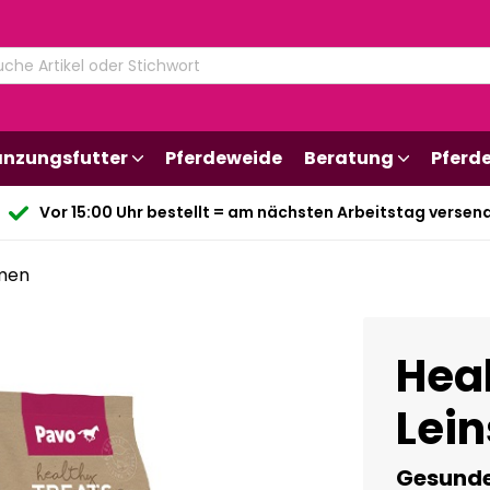
änzungsfutter
Pferdeweide
Beratung
Pferd
Vor 15:00 Uhr bestellt = am nächsten Arbeitstag versen
amen
Heal
Lei
Gesunde 