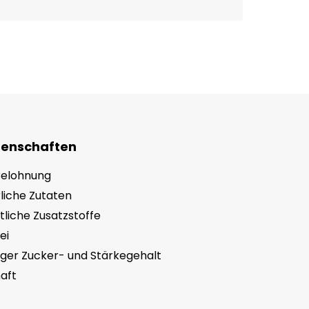
genschaften
elohnung
liche Zutaten
liche Zusatzstoffe
ei
iger Zucker- und Stärkegehalt
aft