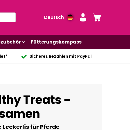
Deutsch
ezubehör
Fütterungskompass
det*
Sicheres Bezahlen mit PayPal
thy Treats -
nsamen
Leckerlis für Pferde