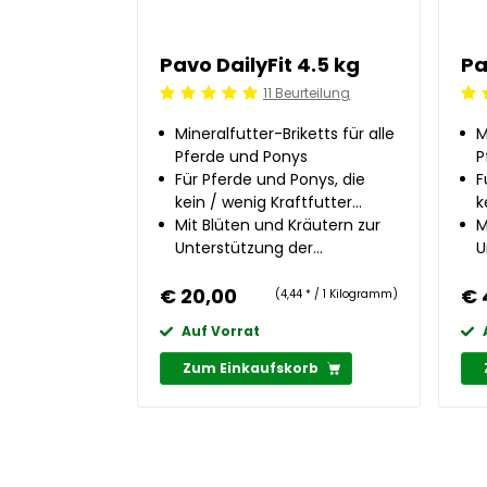
Pavo DailyFit 4.5 kg
Pa
11 Beurteilung
Beoordeling: 5/5
Beo
Mineralfutter-Briketts für alle
M
Pferde und Ponys
P
Für Pferde und Ponys, die
F
kein / wenig Kraftfutter
k
erhalten
Mit Blüten und Kräutern zur
e
M
Unterstützung der
U
Abwehrkräfte
A
€ 20,00
€ 
(4,44 * / 1 Kilogramm)
Auf Vorrat
Zum Einkaufskorb