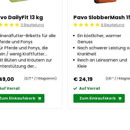
vo DailyFit 13 kg
11 Beurteilung
8 Beurteilung
ordeling: 5/5
Beoordeling: 5/5
ineralfutter-Briketts für alle
Ein köstlicher, warmer
ferde und Ponys
Genuss
ür Pferde und Ponys, die
Nach schwerer Leistung o
ein / wenig Kraftfutter
Krankheit
rhalten
it Blüten und Kräutern zur
Reich an Leinsamen und
nterstützung der
Kleie
bwehrkräfte
49,00
€ 24,19
(3,77 * / 1 Kilogramm)
(1,61 * / 1 Kilog
Auf Vorrat
Auf Vorrat
Zum Einkaufskorb
Zum Einkaufskorb