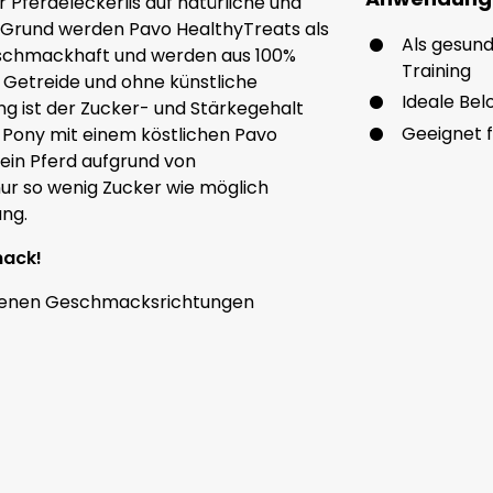
 Pferdeleckerlis auf natürliche und
 Grund werden Pavo HealthyTreats als
Als gesun
r schmackhaft und werden aus 100%
Training
e Getreide und ohne künstliche
Ideale Bel
ng ist der Zucker- und Stärkegehalt
Geeignet f
d Pony mit einem köstlichen Pavo
ein Pferd aufgrund von
r so wenig Zucker wie möglich
ung.
mack!
edenen Geschmacksrichtungen