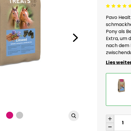
Beoordeling: 5/5
Pavo Healt
schmackhaf
Pony als B
Extra, um 
nach dem R
zwischendu
Lies weite