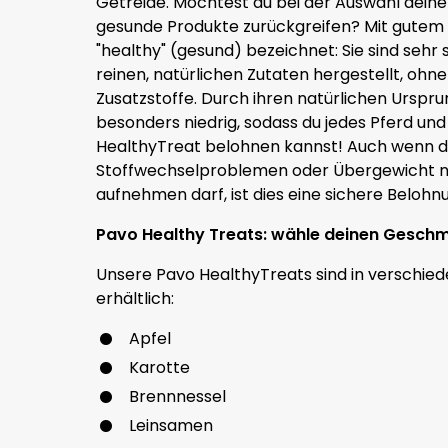
Getreide. Möchtest du bei der Auswahl deiner
gesunde Produkte zurückgreifen? Mit gutem
"healthy" (gesund) bezeichnet: Sie sind seh
reinen, natürlichen Zutaten hergestellt, ohn
Zusatzstoffe. Durch ihren natürlichen Urspru
besonders niedrig, sodass du jedes Pferd un
HealthyTreat belohnen kannst! Auch wenn d
Stoffwechselproblemen oder Übergewicht nu
aufnehmen darf, ist dies eine sichere Belohn
Pavo Healthy Treats: wähle deinen Gesch
Unsere Pavo HealthyTreats sind in verschi
erhältlich:
Apfel
Karotte
Brennnessel
Leinsamen