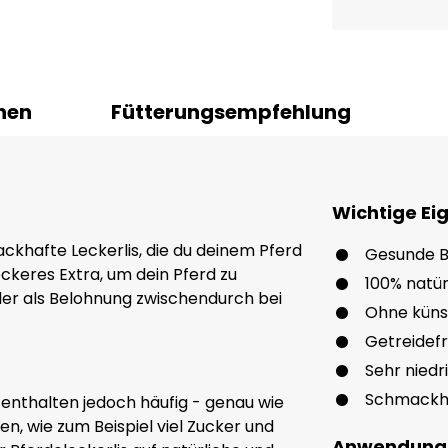
nen
Fütterungsempfehlung
Wichtige Ei
khafte Leckerlis, die du deinem Pferd
Gesunde B
ckeres Extra, um dein Pferd zu
100% natür
er als Belohnung zwischendurch bei
Ohne künst
Getreidefr
Sehr niedr
Schmackh
, enthalten jedoch häufig - genau wie
n, wie zum Beispiel viel Zucker und
Anwendung