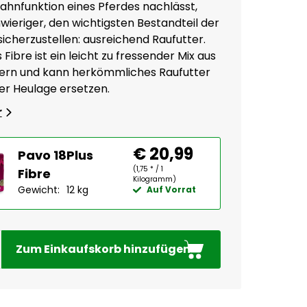
ahnfunktion eines Pferdes nachlässt,
wieriger, den wichtigsten Bestandteil der
sicherzustellen: ausreichend Raufutter.
 Fibre ist ein leicht zu fressender Mix aus
ern und kann herkömmliches Raufutter
er Heulage ersetzen.
r
€ 20,99
Pavo 18Plus
(1,75 * / 1
Fibre
Kilogramm)
Gewicht:
12 kg
Auf Vorrat
Zum Einkaufskorb hinzufügen