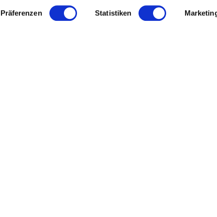
Präferenzen
Statistiken
Marketin
 Pavo
Newslette
s
Diese Seite ist dur
Nutzungsbedingu
igkeit
Hast du F
+49 444 774
pielbedingungen