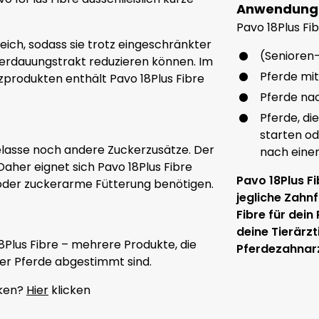
Anwendung
Pavo 18Plus Fib
eich, sodass sie trotz eingeschränkter
(Senioren
Verdauungstrakt reduzieren können. Im
Pferde mi
zprodukten enthält Pavo 18Plus Fibre
Pferde na
Pferde, di
starten od
elasse noch andere Zuckerzusätze. Der
nach eine
Daher eignet sich Pavo 18Plus Fibre
Pavo 18Plus Fi
e oder zuckerarme Fütterung benötigen.
jegliche Zahnf
Fibre für dein
deine Tierärzt
8Plus Fibre – mehrere Produkte, die
Pferdezahnarz
rer Pferde abgestimmt sind.
cken?
Hier
klicken