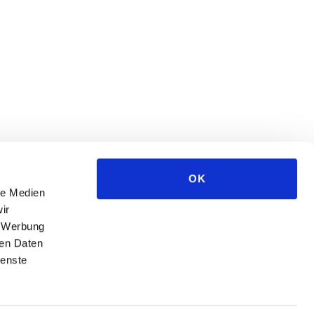
OK
le Medien
ir
, Werbung
ren Daten
ienste