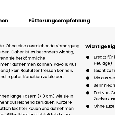
nen
Fütterungsempfehlung
erde. Ohne eine ausreichende Versorgung
Wichtige Ei
ben. Daher ist es besonders wichtig,
Ersatz für
wenn sie herkömmliche
Heulage)
t mehr aufnehmen können. Pavo 18Plus
hend) kein Raufutter fressen können,
Leicht zu 
 in guter Kondition zu bleiben.
Mix aus we
Sehr niedr
Frei von G
nen lange Fasern (> 3 cm) wie sie in
Zuckerzus
mehr ausreichend zerkauen. Kürzere
Ohne Luze
eutlich leichter kauen und aufnehmen.
o 18Plus Fibre ausschließlich kurze