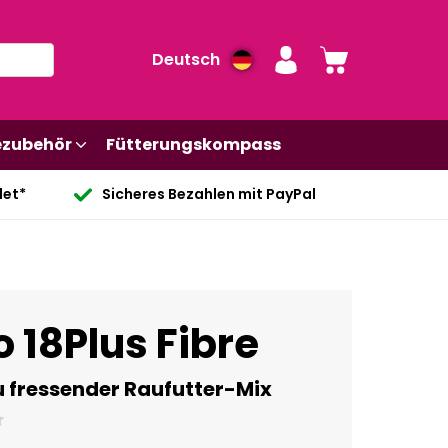
Deutsch
ezubehör
Fütterungskompass
det*
Sicheres Bezahlen mit PayPal
 18Plus Fibre
u fressender Raufutter-Mix