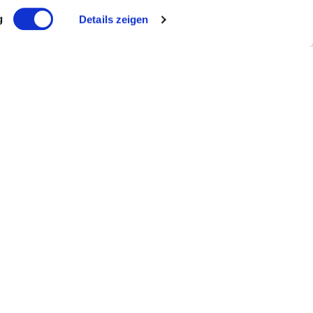
g
Details zeigen
r
Melde mich an!
ch reCAPTCHA geschützt und es gelten die Google und
ngen
.
ragen?
 298 19