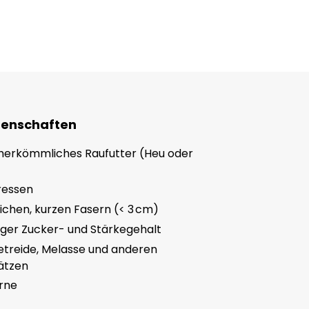
genschaften
 herkömmliches Raufutter (Heu oder
fressen
ichen, kurzen Fasern (< 3 cm)
iger Zucker- und Stärkegehalt
etreide, Melasse und anderen
ätzen
rne