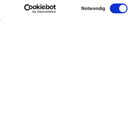
Einwilligungsauswahl
Notwendig
Kundenservice
Über
Bestellen und liefern
Über un
Kontakt
Doping
Rückgabe der Ware
Team
Händler werden
Nachhalt
Widerruf
Partner
Häufig gestellte Fragen
Jobs
Verkaufsstellen
News
Händler-Login
Gewinns