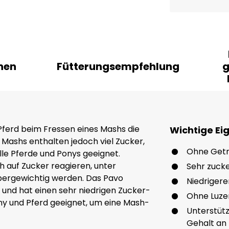
nen
Fütterungsempfehlung
g
 Pferd beim Fressen eines Mashs die
Wichtige Ei
ashs enthalten jedoch viel Zucker,
Ohne Getr
alle Pferde und Ponys geeignet.
ch auf Zucker reagieren, unter
Sehr zuck
bergewichtig werden. Das Pavo
Niedriger
 und hat einen sehr niedrigen Zucker-
Ohne Luze
ony und Pferd geeignet, um eine Mash-
Unterstüt
Gehalt an 