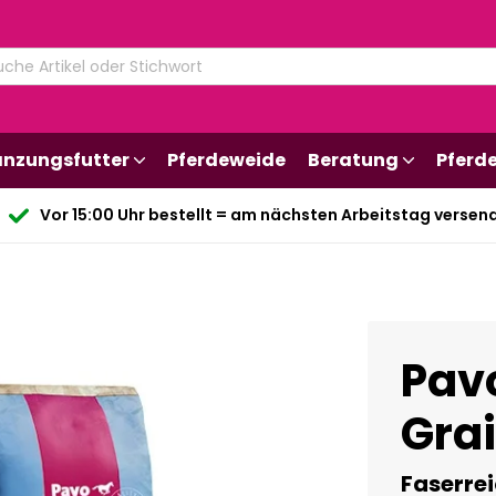
änzungsfutter
Pferdeweide
Beratung
Pferd
Vor 15:00 Uhr bestellt = am nächsten Arbeitstag versen
Pav
Gra
Faserre