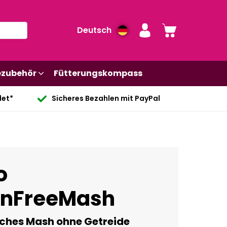
Deutsch
ezubehör
Fütterungskompass
det*
Sicheres Bezahlen mit PayPal
o
inFreeMash
iches Mash ohne Getreide