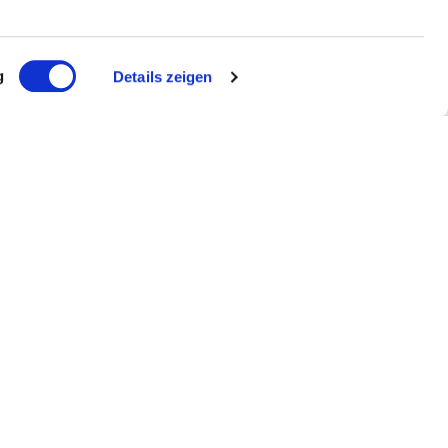
g
Details zeigen
r
Melde mich an!
ch reCAPTCHA geschützt und es gelten die Google und
ngen
.
ragen?
 298 19