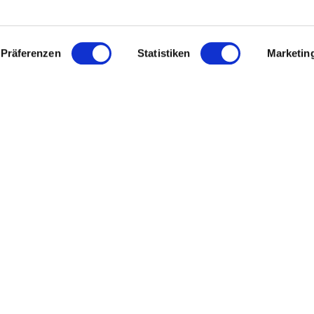
Präferenzen
Statistiken
Marketin
 Pavo
Newslette
s
Diese Seite ist dur
Nutzungsbedingu
igkeit
Hast du F
+49 444 774
pielbedingungen