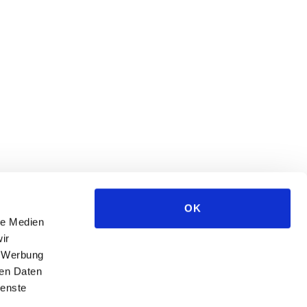
OK
le Medien
ir
, Werbung
ren Daten
ienste