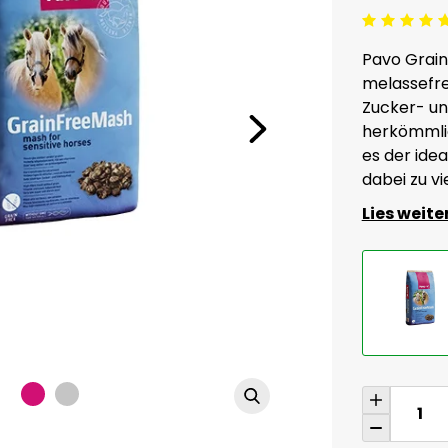
Beoordeling: 5/5
Pavo Grain
melassefre
Zucker- und
herkömmlic
es der idea
dabei zu vi
Lies weite