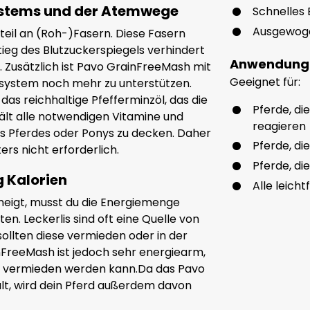
stems und der Atemwege
Schnelles
Ausgewoge
eil an (Roh-)Fasern. Diese Fasern
ieg des Blutzuckerspiegels verhindert
Anwendung
 Zusätzlich ist Pavo GrainFreeMash mit
Geeignet für:
ssystem noch mehr zu unterstützen.
as reichhaltige Pfefferminzöl, das die
Pferde, di
lt alle notwendigen Vitamine und
reagieren
 Pferdes oder Ponys zu decken. Daher
Pferde, di
ers nicht erforderlich.
Pferde, di
g Kalorien
Alle leich
neigt, musst du die Energiemenge
ten. Leckerlis sind oft eine Quelle von
sollten diese vermieden oder in der
nFreeMash ist jedoch sehr energiearm,
e vermieden werden kann.Da das Pavo
lt, wird dein Pferd außerdem davon