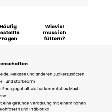
Häufig
Wieviel
estellte
muss ich
Fragen
füttern?
genschaften
eide, Melasse und anderen Zuckerzusätzen
er- und stärkearm
er Energiegehalt als herkömmliches Mash
rne
zt eine gesunde Verdauung mit einem hohen
Rohfasern und Präbiotika