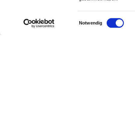
Einwilligungsauswahl
Notwendig
Kundenservice
Über
Bestellen und liefern
Über un
Kontakt
Doping
Rückgabe der Ware
Team
Händler werden
Nachhalt
Widerruf
Partner
Häufig gestellte Fragen
Jobs
Verkaufsstellen
News
Händler-Login
Gewinns