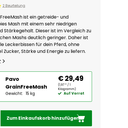
2 Beurteilung
FreeMash ist ein getreide- und
ies Mash mit einem sehr niedrigen
 Stärkegehalt. Dieser ist im Vergleich zu
hen Mashs deutlich geringer. Daher ist
le Leckerbissen für dein Pferd, ohne
el Zucker, Stärke und Energie zu liefern.
r
€ 29,49
Pavo
(1,97 * / 1
GrainFreeMash
Kilogramm)
Gewicht:
15 kg
Auf Vorrat
Zum Einkaufskorb hinzufügen