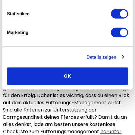
Pavo ReVital wurde erfolgreich an mehr als 100
Pferden getestet, die verschiedene Arten von
Statistiken
Darmproblemen hatten. Der Test dauerte 11 Wochen,
in denen die Besitzer große Verbesserungen bei ihren
Pferden festgestellt haben. Als Ergebnis wurde die
Marketing
Zufriedenheit mit Pavo ReVital mit 3,9 von 5 Punkten
bewertet.
(Fütterungs-)Management ist der
Details zeigen
Schlüssel
Pavo ReVital Müsli kann definitiv eine gesunde
OK
Darmfunktion unterstützen. Jedoch ist das
ganzheitliche Fütterungsmanagement die Grundlage
für den Erfolg. Daher ist es wichtig, dass du einen Blick
auf dein aktuelles Fütterungs-Management wirfst.
Sind alle Kriterien zur Unterstützung der
Darmgesundheit deines Pferdes erfüllt? Damit du an
alles denkst, lade am besten unsere kostenlose
Checkliste zum Fütterungsmanagement
herunter