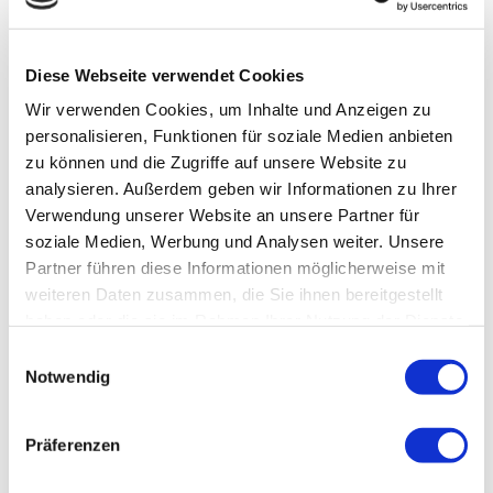
Araber
380 - 450 kg
145 - 155 kg
Deutsches
320 - 330 kg
138 - 148 cm
Reitpony
Diese Webseite verwendet Cookies
Wir verwenden Cookies, um Inhalte und Anzeigen zu
Englisches Vollblut
480 - 520 kg
152 - 173 cm
personalisieren, Funktionen für soziale Medien anbieten
Friese
500 - 750 kg
155 - 175 cm
zu können und die Zugriffe auf unsere Website zu
analysieren. Außerdem geben wir Informationen zu Ihrer
Haflinger
450 - 600 kg
138 - 148 cm
Verwendung unserer Website an unsere Partner für
Hannoveraner
530 - 760 kg
160 - 185 cm
soziale Medien, Werbung und Analysen weiter. Unsere
Partner führen diese Informationen möglicherweise mit
Holsteiner
700 - 850 kg
165 - 175 cm
weiteren Daten zusammen, die Sie ihnen bereitgestellt
Isländer
300 - 500 kg
130 - 150 cm
haben oder die sie im Rahmen Ihrer Nutzung der Dienste
gesammelt haben.
Oldenburger
510 - 700 kg
165 - 179 cm
Einwilligungsauswahl
Notwendig
Paint Horse
470 - 600 kg
150 - 158 cm
Quarter Horse
530 - 550 kg
150 - 160 cm
Präferenzen
Rheinländer
600 - 740 kg
165 - 175 cm