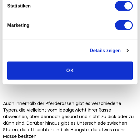
Schwarzwälder
600 - 700 kg
148 - 160 cm
Statistiken
Fuchs
Shetlandpony
100 - 200 kg
87 - 107 cm
Marketing
Shire Horse
700 - 1000 kg
170 - 195 cm
Traber
500 - 700 kg
150 - 175 cm
Details zeigen
Trakehner
460 - 670 kg
160 - 170 cm
Welsh Pony
345 - 355 kg
Bis 122 cm
OK
Westfale
530 - 740 kg
162 - 175 cm
Auch innerhalb der Pferderassen gibt es verschiedene
Typen, die vielleicht vom Idealgewicht ihrer Rasse
abweichen, aber dennoch gesund und nicht zu dick oder zu
dünn sind. Darüber hinaus gibt es Unterschiede zwischen
Stuten, die oft leichter sind als Hengste, die etwas mehr
Masse besitzen.