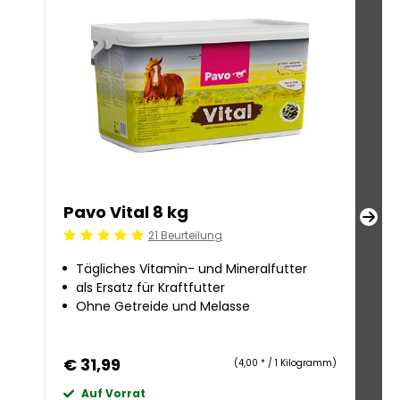
Pavo Vital 8 kg
Pa
21 Beurteilung
Beoordeling: 5/5
Beoo
Tägliches Vitamin- und Mineralfutter
Sc
als Ersatz für Kraftfutter
e
Ohne Getreide und Melasse
we
€ 31,99
€ 
(4,00 * / 1 Kilogramm)
Auf Vorrat
A