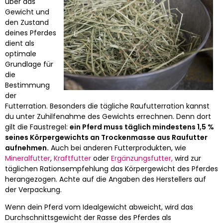
über das
Gewicht und
den Zustand
deines Pferdes
dient als
optimale
Grundlage für
die
Bestimmung
der
Futterration. Besonders die tägliche Raufutterration kannst
du unter Zuhilfenahme des Gewichts errechnen. Denn dort
gilt die Faustregel:
ein Pferd muss täglich mindestens 1,5 %
seines Körpergewichts an Trockenmasse aus Raufutter
aufnehmen.
Auch bei anderen Futterprodukten, wie
Mineralfutter
,
Kraftfutter
oder
Ergänzungsfutter,
wird zur
täglichen Rationsempfehlung das Körpergewicht des Pferdes
herangezogen. Achte auf die Angaben des Herstellers auf
der Verpackung.
Wenn dein Pferd vom Idealgewicht abweicht, wird das
Durchschnittsgewicht der Rasse des Pferdes als