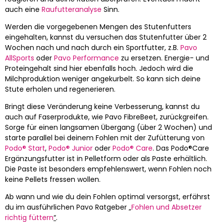
auch eine
Raufutteranalyse
Sinn.
Werden die vorgegebenen Mengen des Stutenfutters
eingehalten, kannst du versuchen das Stutenfutter über 2
Wochen nach und nach durch ein Sportfutter, z.B.
Pavo
AllSports
oder
Pavo Performance
zu ersetzen. Energie- und
Proteingehalt sind hier ebenfalls hoch. Jedoch wird die
Milchproduktion weniger angekurbelt. So kann sich deine
Stute erholen und regenerieren.
Bringt diese Veränderung keine Verbesserung, kannst du
auch auf Faserprodukte, wie Pavo FibreBeet, zurückgreifen.
Sorge für einen langsamen Übergang (über 2 Wochen) und
starte parallel bei deinem Fohlen mit der Zufütterung von
Podo® Start
,
Podo® Junior
oder
Podo® Care
. Das Podo®Care
Ergänzungsfutter ist in Pelletform oder als Paste erhältlich.
Die Paste ist besonders empfehlenswert, wenn Fohlen noch
keine Pellets fressen wollen.
Ab wann und wie du dein Fohlen optimal versorgst, erfährst
du im ausführlichen Pavo Ratgeber „
Fohlen und Absetzer
richtig füttern
“
.