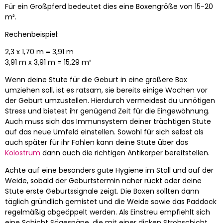
Für ein Großpferd bedeutet dies eine Boxengröße von 15-20
m².
Rechenbeispiel:
2,3 x 1,70 m = 3,91 m
3,91 m x 3,91 m = 15,29 m²
Wenn deine Stute für die Geburt in eine größere Box
umziehen soll, ist es ratsam, sie bereits einige Wochen vor
der Geburt umzustellen. Hierdurch vermeidest du unnötigen
Stress und bietest ihr genügend Zeit für die Eingewöhnung.
Auch muss sich das Immunsystem deiner trächtigen Stute
auf das neue Umfeld einstellen. Sowohl für sich selbst als
auch später für ihr Fohlen kann deine Stute über das
Kolostrum
dann auch die richtigen Antikörper bereitstellen.
Achte auf eine besonders gute Hygiene im Stall und auf der
Weide, sobald der Geburtstermin näher rückt oder deine
Stute erste Geburtssignale zeigt. Die Boxen sollten dann
täglich gründlich gemistet und die Weide sowie das Paddock
regelmäßig abgeäppelt werden. Als Einstreu empfiehlt sich
eine Schicht Sägespäne, die mit einer dicken Strohschicht