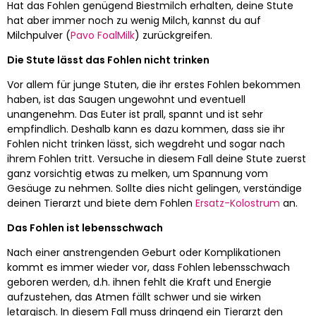
Hat das Fohlen genügend Biestmilch erhalten, deine Stute
hat aber immer noch zu wenig Milch, kannst du auf
Milchpulver (
Pavo FoalMilk
) zurückgreifen.
Die Stute lässt das Fohlen nicht trinken
Vor allem für junge Stuten, die ihr erstes Fohlen bekommen
haben, ist das Saugen ungewohnt und eventuell
unangenehm. Das Euter ist prall, spannt und ist sehr
empfindlich. Deshalb kann es dazu kommen, dass sie ihr
Fohlen nicht trinken lässt, sich wegdreht und sogar nach
ihrem Fohlen tritt. Versuche in diesem Fall deine Stute zuerst
ganz vorsichtig etwas zu melken, um Spannung vom
Gesäuge zu nehmen. Sollte dies nicht gelingen, verständige
deinen Tierarzt und biete dem Fohlen
Ersatz-Kolostrum
an.
Das Fohlen ist lebensschwach
Nach einer anstrengenden Geburt oder Komplikationen
kommt es immer wieder vor, dass Fohlen lebensschwach
geboren werden, d.h. ihnen fehlt die Kraft und Energie
aufzustehen, das Atmen fällt schwer und sie wirken
letargisch. In diesem Fall muss dringend ein Tierarzt den