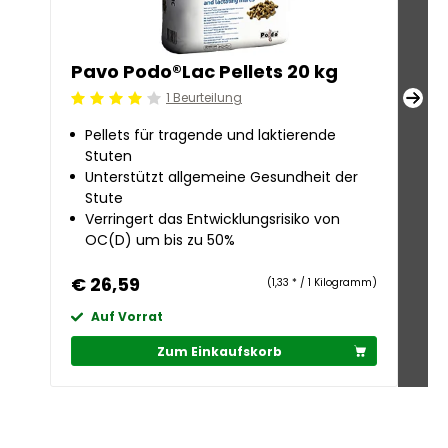
Pavo Podo®Lac Pellets 20 kg
Pa
1 Beurteilung
Beoordeling: 4/5
Beoo
Pellets für tragende und laktierende
Fü
Stuten
Un
Unterstützt allgemeine Gesundheit der
W
Stute
Ve
Verringert das Entwicklungsrisiko von
O
OC(D) um bis zu 50%
€ 26,59
€ 
(1,33 * / 1 Kilogramm)
Auf Vorrat
A
Zum Einkaufskorb