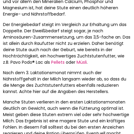
und vor allem den Mineralien Calcium, Phosphor und
Magnesium ist, hat deine Stute einen deutlich höheren
Energie- und Nährstoffbedarf.
Der Energiebedarf steigt im Vergleich zur Erhaltung um das
Doppelte. Der Eiweißbedarf steigt sogar, je nach
Aminosäuren-Zusammensetzung, um das 3,5-fache an. Das
ist allein durch Raufutter nicht zu erzielen. Daher benötigt
deine Stute auch nach der Geburt, wie bereits in der
Hochträchtigkeit, ein hochwertiges Zuchtstutenfutter, wie
z.B. Pavo Podo® Lac als
Pellets
oder
Müsli
.
Nach dem 3. Laktationsmonat nimmt auch der
Nährstoffgehalt in der Milch langsam wieder ab, so dass du
die Menge des Zuchtstutenfutters ebenfalls reduzieren
kannst. Achte hier auf die Angaben des Herstellers.
Manche Stuten verlieren in den ersten Laktationsmonaten
deutlich an Gewicht, auch wenn die Fütterung optimal ist.
Meist geben diese Stuten extrem viel oder sehr hochwertige
Milch. Das Ergebnis ist eine magere Stute und ein kräftiges
Fohlen. In diesem Fall solltest du bei den ersten Anzeichen
reagieren und deine Ration überprüfen. Eventuell macht