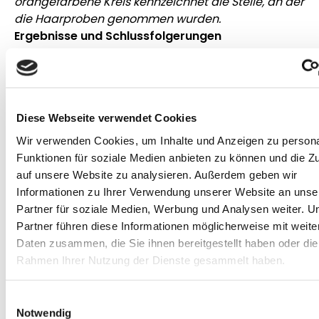
orangefarbene Kreis kennzeichnet die Stelle, an der
die Haarproben genommen wurden.
Ergebnisse und Schlussfolgerungen
Die Werte für die Spurenelemente in den Haaren
der Pferde wurden gegen die Werte der
entsprechenden Leberproben aufgetragen. Es
wurde erwartet, dass höhere Leberwerte bei einem
Diese Webseite verwendet Cookies
Pferd auch höhere Haarwerte ergeben würden,
Wir verwenden Cookies, um Inhalte und Anzeigen zu persona
aber es stellte sich heraus, dass hier keine
Funktionen für soziale Medien anbieten zu können und die Zu
Korrelation für die untersuchten Elemente
auf unsere Website zu analysieren. Außerdem geben wir
gefunden werden konnte (Abbildung 2.).
Informationen zu Ihrer Verwendung unserer Website an unse
Partner für soziale Medien, Werbung und Analysen weiter. U
Die fehlende Korrelation zwischen den Werten in
Partner führen diese Informationen möglicherweise mit weite
der Leber einerseits und den Haaren andererseits
Daten zusammen, die Sie ihnen bereitgestellt haben oder die
bedeutet, dass die Haaranalyse leider keine gute
Rahmen Ihrer Nutzung der Dienste gesammelt haben.
Alternative für eine zuverlässige Bestimmung des
Spurenelementstatus bei Pferden ist. Folglich
können auf der Grundlage der Ergebnisse einer
Einwilligungsauswahl
Notwendig
Haaranalyse keine spezifischen