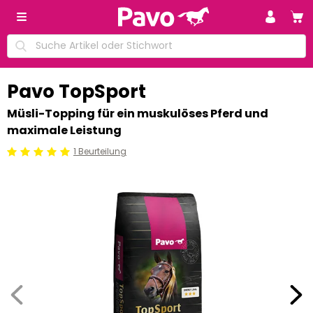
Pavo TopSport
Müsli-Topping für ein muskulöses Pferd und
maximale Leistung
1 Beurteilung
Beoordeling: 5/5