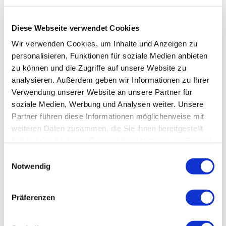
Für Topsportpferde in allen Disziplinen
Für Pferde mit schlechter Raufutterversorgung
Diese Webseite verwendet Cookies
Wir verwenden Cookies, um Inhalte und Anzeigen zu
Spezifikationen
personalisieren, Funktionen für soziale Medien anbieten
zu können und die Zugriffe auf unsere Website zu
analysieren. Außerdem geben wir Informationen zu Ihrer
Fütterungsempfehlung
Verwendung unserer Website an unsere Partner für
soziale Medien, Werbung und Analysen weiter. Unsere
Partner führen diese Informationen möglicherweise mit
weiteren Daten zusammen, die Sie ihnen bereitgestellt
Wieviel muss ich füttern?
haben oder die sie im Rahmen Ihrer Nutzung der Dienste
gesammelt haben.
Einwilligungsauswahl
Notwendig
Andere Kaufen auch
Präferenzen