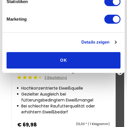
Statistiken
Marketing
Details zeigen
OK
Pavo ProteinPlus 7 kg
Pa
3 Beurteilung
Beoordeling: 4.5/5
Be
Hochkonzentrierte Eiweißquelle
Gezielter Ausgleich bei
fütterungsbedingtem Eiweißmangel
Bei schlechter Raufutterqualität oder
erhöhtem Eiweißbedarf
€ 69,98
€
(10,00 * / 1 Kilogramm)