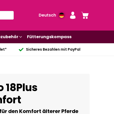
Deutsch
ezubehör
Fütterungskompass
det*
Sicheres Bezahlen mit PayPal
 18Plus
fort
 für den Komfort älterer Pferde