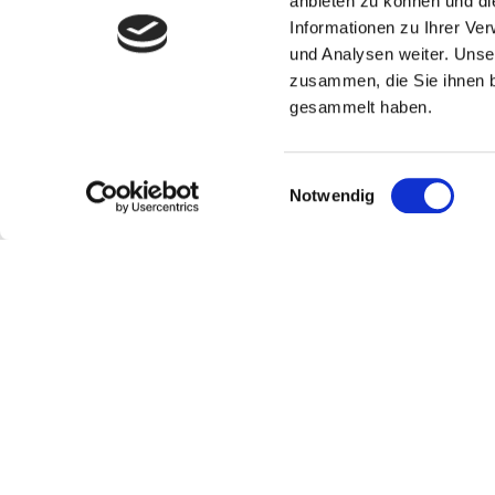
anbieten zu können und di
Informationen zu Ihrer Ve
und Analysen weiter. Unse
zusammen, die Sie ihnen b
gesammelt haben.
Einwilligungsauswahl
Notwendig
Kundenservice
Über
Bestellen und liefern
Über un
Kontakt
Doping
Rückgabe der Ware
Team
Händler werden
Nachhalt