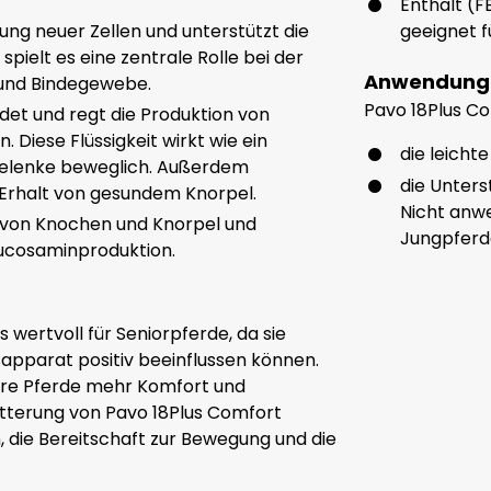
Enthält (F
ldung neuer Zellen und unterstützt die
geeignet f
spielt es eine zentrale Rolle bei der
Anwendung
 und Bindegewebe.
Pavo 18Plus Com
det und regt die Produktion von
. Diese Flüssigkeit wirkt wie ein
die leich
 Gelenke beweglich. Außerdem
die Unters
Erhalt von gesundem Knorpel.
Nicht anwe
au von Knochen und Knorpel und
Jungpferde
Glucosaminproduktion.
 wertvoll für Seniorpferde, da sie
pparat positiv beeinflussen können.
tere Pferde mehr Komfort und
terung von Pavo 18Plus Comfort
, die Bereitschaft zur Bewegung und die