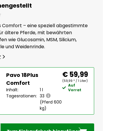
ngestellt
s Comfort – eine speziell abgestimmte
ür ältere Pferde, mit bewährten
fen wie Glucosamin, MSM, Silicium,
lle und Weidenrinde.
r
€ 59,99
Pavo 18Plus
(59,99 * / 1 Liter)
Comfort
Auf
Inhalt:
1 l
Vorrat
Tagesrationen:
33
(Pferd 600
kg)