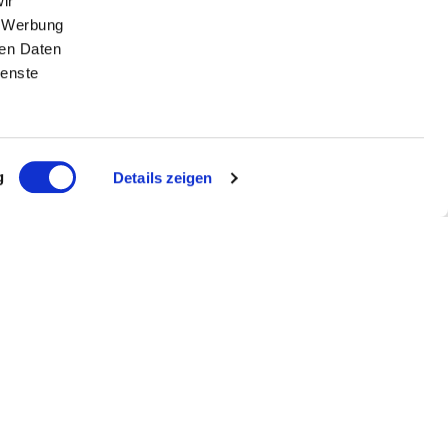
ir
, Werbung
ren Daten
ienste
g
Details zeigen
r
Melde mich an!
ch reCAPTCHA geschützt und es gelten die Google und
ngen
.
ragen?