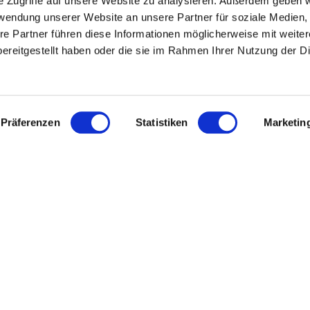
e Zugriffe auf unsere Website zu analysieren. Außerdem geben w
rwendung unserer Website an unsere Partner für soziale Medien
re Partner führen diese Informationen möglicherweise mit weite
ereitgestellt haben oder die sie im Rahmen Ihrer Nutzung der D
Präferenzen
Statistiken
Marketin
 Pavo
Newslette
s
Diese Seite ist dur
Nutzungsbedingu
igkeit
Hast du F