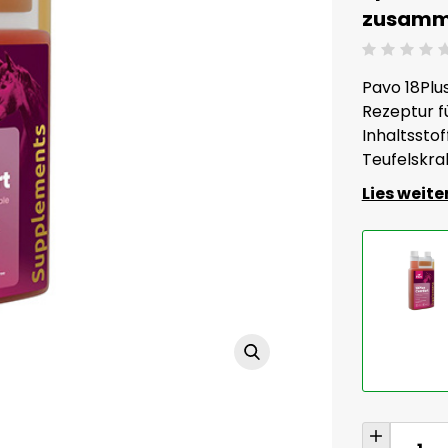
zusamme
Beoordeling: 0/5
Pavo 18Plu
Rezeptur f
Inhaltsstof
Teufelskra
Lies weite