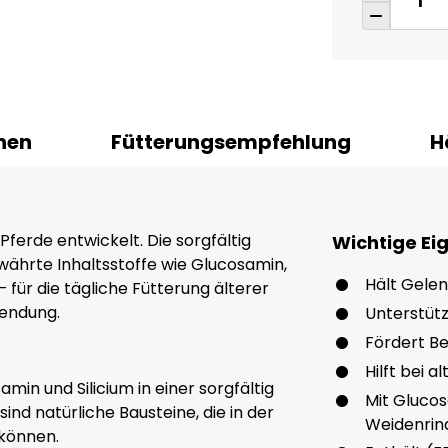
nen
Fütterungsempfehlung
H
Pferde entwickelt. Die sorgfältig
Wichtige Ei
ährte Inhaltsstoffe wie Glucosamin,
Hält Gele
– für die tägliche Fütterung älterer
wendung.
Unterstütz
Fördert B
Hilft bei 
in und Silicium in einer sorgfältig
Mit Glucos
ind natürliche Bausteine, die in der
Weidenrin
 können.