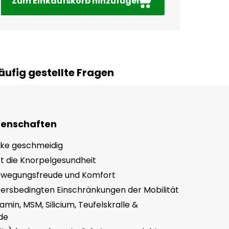
Zum Einkaufskorb hinzufügen
äufig gestellte Fragen
genschaften
nke geschmeidig
t die Knorpelgesundheit
ewegungsfreude und Komfort
altersbedingten Einschränkungen der Mobilität
amin, MSM, Silicium, Teufelskralle &
de