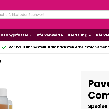
änzungsfutter
Pferdeweide
Beratung
Pferd
Vor 15:00 Uhr bestellt = am nächsten Arbeitstag versen
t
Pavo
Com
Speziell