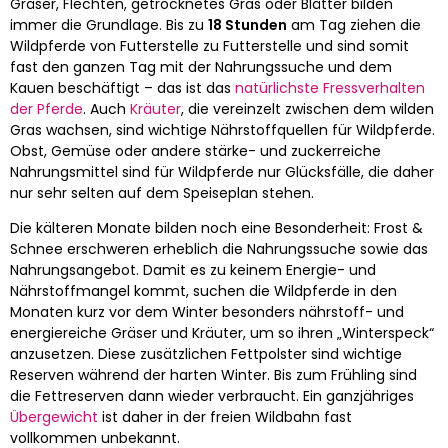
Gräser, Flechten, getrocknetes Gras oder Blätter bilden
immer die Grundlage. Bis zu
18 Stunden
am Tag ziehen die
Wildpferde von Futterstelle zu Futterstelle und sind somit
fast den ganzen Tag mit der Nahrungssuche und dem
Kauen beschäftigt – das ist das
natürlichste Fressverhalten
der Pferde
. Auch
Kräuter
, die vereinzelt zwischen dem wilden
Gras wachsen, sind wichtige Nährstoffquellen für Wildpferde.
Obst, Gemüse oder andere stärke- und zuckerreiche
Nahrungsmittel sind für Wildpferde nur Glücksfälle, die daher
nur sehr selten auf dem Speiseplan stehen.
Die kälteren Monate bilden noch eine Besonderheit: Frost &
Schnee erschweren erheblich die Nahrungssuche sowie das
Nahrungsangebot. Damit es zu keinem Energie- und
Nährstoffmangel kommt, suchen die Wildpferde in den
Monaten kurz vor dem Winter besonders nährstoff- und
energiereiche Gräser und Kräuter, um so ihren „Winterspeck“
anzusetzen. Diese zusätzlichen Fettpolster sind wichtige
Reserven während der harten Winter. Bis zum Frühling sind
die Fettreserven dann wieder verbraucht. Ein ganzjähriges
Übergewicht
ist daher in der freien Wildbahn fast
vollkommen unbekannt.