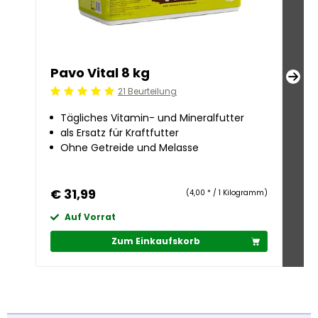
Pavo Vital 8 kg
Pa
21 Beurteilung
Beoordeling: 5/5
Beoo
Tägliches Vitamin- und Mineralfutter
Sc
als Ersatz für Kraftfutter
e
Ohne Getreide und Melasse
we
€ 31,99
€ 
(4,00 * / 1 Kilogramm)
Auf Vorrat
A
Zum Einkaufskorb