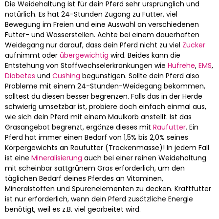
Die Weidehaltung ist für dein Pferd sehr ursprünglich und
natürlich. Es hat 24-Stunden Zugang zu Futter, viel
Bewegung im Freien und eine Auswahl an verschiedenen
Futter- und Wasserstellen. Achte bei einem dauerhaften
Weidegang nur darauf, dass dein Pferd nicht zu viel
Zucker
aufnimmt oder
übergewichtig
wird. Beides kann die
Entstehung von Stoffwechselerkrankungen wie
Hufrehe
,
EMS
,
Diabetes
und
Cushing
begünstigen. Sollte dein Pferd also
Probleme mit einem 24-Stunden-Weidegang bekommen,
solltest du diesen besser begrenzen. Falls das in der Herde
schwierig umsetzbar ist, probiere doch einfach einmal aus,
wie sich dein Pferd mit einem Maulkorb anstellt. Ist das
Grasangebot begrenzt, ergänze dieses mit
Raufutter
. Ein
Pferd hat immer einen Bedarf von 1,5% bis 2,0% seines
Körpergewichts an Raufutter (Trockenmasse)! In jedem Fall
ist eine
Mineralisierung
auch bei einer reinen Weidehaltung
mit scheinbar sattgrünem Gras erforderlich, um den
täglichen Bedarf deines Pferdes an Vitaminen,
Mineralstoffen und Spurenelementen zu decken. Kraftfutter
ist nur erforderlich, wenn dein Pferd zusätzliche Energie
benötigt, weil es z.B. viel gearbeitet wird.