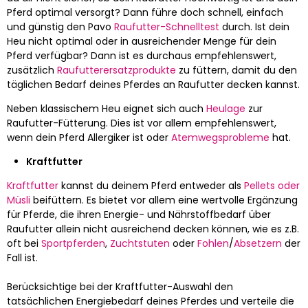
Pferd optimal versorgt? Dann führe doch schnell, einfach
und günstig den Pavo
Raufutter-Schnelltest
durch. Ist dein
Heu nicht optimal oder in ausreichender Menge für dein
Pferd verfügbar? Dann ist es durchaus empfehlenswert,
zusätzlich
Raufutterersatzprodukte
zu füttern, damit du den
täglichen Bedarf deines Pferdes an Raufutter decken kannst.
Neben klassischem Heu eignet sich auch
Heulage
zur
Raufutter-Fütterung. Dies ist vor allem empfehlenswert,
wenn dein Pferd Allergiker ist oder
Atemwegsprobleme
hat.
Kraftfutter
Kraftfutter
kannst du deinem Pferd entweder als
Pellets oder
Müsli
beifüttern. Es bietet vor allem eine wertvolle Ergänzung
für Pferde, die ihren Energie- und Nährstoffbedarf über
Raufutter allein nicht ausreichend decken können, wie es z.B.
oft bei
Sportpferden
,
Zuchtstuten
oder
Fohlen
/
Absetzern
der
Fall ist.
Berücksichtige bei der Kraftfutter-Auswahl den
tatsächlichen Energiebedarf deines Pferdes und verteile die