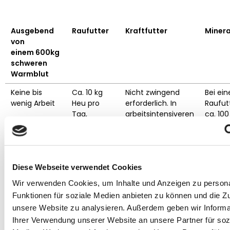
Ausgebend
Raufutter
Kraftfutter
Minera
von
einem 600kg
schweren
Warmblut
Keine bis
Ca. 10 kg
Nicht zwingend
Bei ein
wenig Arbeit
Heu pro
erforderlich. In
Raufut
Tag,
arbeitsintensiveren
ca. 100
verteilt auf
Phasen kann eine
3-4
kleine Menge an
Mahlzeiten.
energiearmem
Kraftfutter
Diese Webseite verwendet Cookies
gefüttert werden.
Wir verwenden Cookies, um Inhalte und Anzeigen zu persona
Niedriger
Ca. 10 kg
Ca. 2,5 kg
Nicht e
Funktionen für soziale Medien anbieten zu können und die Zug
Energiebedarf
Heu pro
energiearmes
wenn m
Tag, verteilt
Kraftfutter
pro
kg Pavo
unsere Website zu analysieren. Außerdem geben wir Informa
auf 3-4
Tag, aufgeteilt auf
pro Ta
Ihrer Verwendung unserer Website an unsere Partner für soz
Mahlzeiten.
3-5 Mahlzeiten.
wird. W