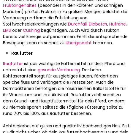
Fruktangehaltes
(besonders in den kälteren und sonnigen
Monaten) größer. Fruktan in zu großen Mengen belastet die
Verdauung und kann die Entstehung von
Stoffwechselerkrankungen wie
Durchfall
,
Diabetes
,
Hufrehe
,
EMS
oder
Cushing
begünstigen. Auch wird durch Fruktan
bereits viel Energie aufgenommen. Fehlt die entsprechende
Bewegung, kann es schnell zu
Übergewicht
kommen.
Raufutter
Raufutter
ist das wichtigste Futtermittel für dein Pferd und
unterstützt eine
gesunde Verdauung
. Der hohe
Rohfaseranteil sorgt für ausgiebiges Kauen, fördert den
Speichelfluss und verlängert die Fresszeiten. Auch die
Darmbakterien benötigen die faserreichen Ballaststoffe für
ihr Wachstum und ihre Aktivität. Raufutter zählt somit zu
dem Grund- und Hauptfuttermittel für dein Pferd, an dem
du niemals sparen solltest: die tägliche Fütterung sollte zu
rund 70% bis 100% aus Raufutter bestehen.
Achte hierbei auf gutes und qualitativ hochwertiges Heu. Bist
du dir nicht sicher, ob dein Raufutter hochwertig ist und dein