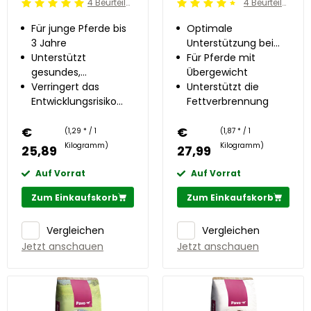
4 Beurteilung
4 Beurteilung
Beoordeling: 5/5
Beoordeling: 4.5/5
Für junge Pferde bis
Optimale
3 Jahre
Unterstützung beim
Unterstützt
Abnehmen
Für Pferde mit
gesundes,
Übergewicht
gleichmäßiges
Verringert das
Unterstützt die
Wachstum
Entwicklungsrisiko
Fettverbrennung
von OC(D) um bis
€
zu 50%
€
(1,29 * / 1
(1,87 * / 1
Kilogramm)
Kilogramm)
25,89
27,99
Auf Vorrat
Auf Vorrat
Zum Einkaufskorb
Zum Einkaufskorb
Vergleichen
Vergleichen
Jetzt anschauen
Jetzt anschauen