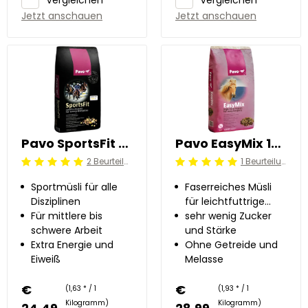
Jetzt anschauen
Jetzt anschauen
Pavo SportsFit 15 kg
Pavo EasyMix 15 kg
2 Beurteilung
1 Beurteilung
Beoordeling: 5/5
Beoordeling: 5/5
Sportmüsli für alle
Faserreiches Müsli
Disziplinen
für leichtfuttrige
Für mittlere bis
Pferde
sehr wenig Zucker
schwere Arbeit
und Stärke
Extra Energie und
Ohne Getreide und
Eiweiß
Melasse
€
€
(1,63 * / 1
(1,93 * / 1
Kilogramm)
Kilogramm)