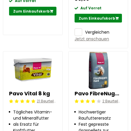
Auf Vorrat
Auf Vorrat
Zum Einkaufskorb
Zum Einkaufskorb
Vergleichen
Jetzt anschauen
Pavo Vital 8 kg
Pavo FibreNuggets Hard 20 kg
21 Beurteilung
2 Beurteilung
Beoordeling: 5/5
Beoordeling: 4/5
Tägliches Vitamin-
Hochwertiger
und Mineralfutter
Raufutterersatz
als Ersatz für
Fest gepresste
Kraftfutter
Graspellets zur