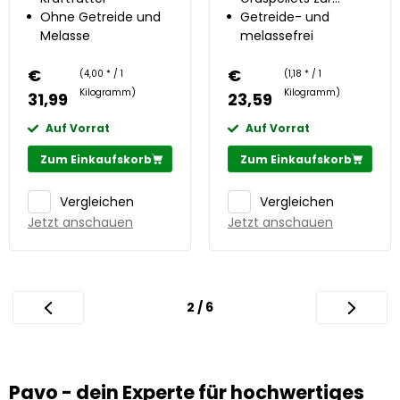
Ohne Getreide und
Trockenfütterung
Getreide- und
Melasse
(Heucobs)
melassefrei
€
€
(4,00 * / 1
(1,18 * / 1
Kilogramm)
Kilogramm)
31,99
23,59
Auf Vorrat
Auf Vorrat
Zum Einkaufskorb
Zum Einkaufskorb
Vergleichen
Vergleichen
Jetzt anschauen
Jetzt anschauen
2 / 6
Pavo - dein Experte für hochwertiges