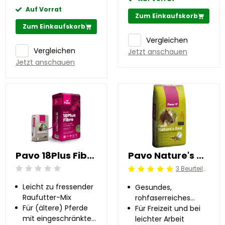
Auf Vorrat
Zum Einkaufskorb
Zum Einkaufskorb
Vergleichen
Vergleichen
Jetzt anschauen
Jetzt anschauen
Pavo 18Plus Fibre 12 kg
Pavo Nature's Best 15 kg
3 Beurteilung
Beoordeling: 0/5
Beoordeling: 5/5
Leicht zu fressender
Gesundes,
Raufutter-Mix
rohfaserreiches
Für (ältere) Pferde
Müsli
Für Freizeit und bei
mit eingeschränkter
leichter Arbeit