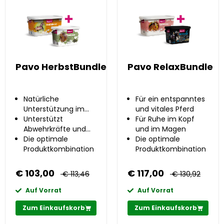
Pavo HerbstBundle
Pavo RelaxBundle
Natürliche
Für ein entspanntes
Unterstützung im
und vitales Pferd
Herbst
Unterstützt
Für Ruhe im Kopf
Abwehrkräfte und
und im Magen
Verdauung
Die optimale
Die optimale
Produktkombination
Produktkombination
€ 103,00
€ 117,00
€ 113,46
€ 130,92
Auf Vorrat
Auf Vorrat
Zum Einkaufskorb
Zum Einkaufskorb