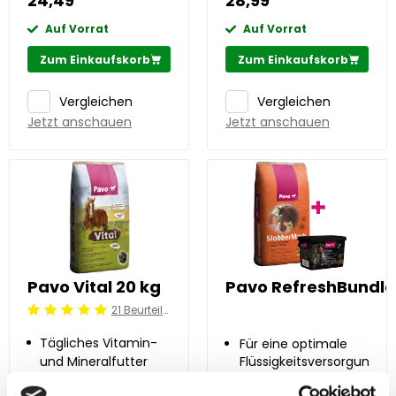
24,49
28,99
Auf Vorrat
Auf Vorrat
Zum Einkaufskorb
Zum Einkaufskorb
Vergleichen
Vergleichen
Jetzt anschauen
Jetzt anschauen
Pavo Vital 20 kg
Pavo RefreshBundle
21 Beurteilung
Beoordeling: 5/5
Tägliches Vitamin-
Für eine optimale
und Mineralfutter
Flüssigkeitsversorgung
Bei warmem Wetter
als Ersatz für