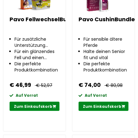
Pavo FellwechselBundle
Pavo CushinBundle
Für zusätzliche
Für sensible ältere
Unterstützung
Pferde
während des
Für ein glänzendes
Halte deinen Senior
Saisonwechsels
Fell und einen
fit und vital
reibungslosen
Die perfekte
Die perfekte
Fellwechsel
Produktkombination
Produktkombination
€ 46,99
€ 74,00
€ 52,97
€ 80,98
Auf Vorrat
Auf Vorrat
Zum Einkaufskorb
Zum Einkaufskorb