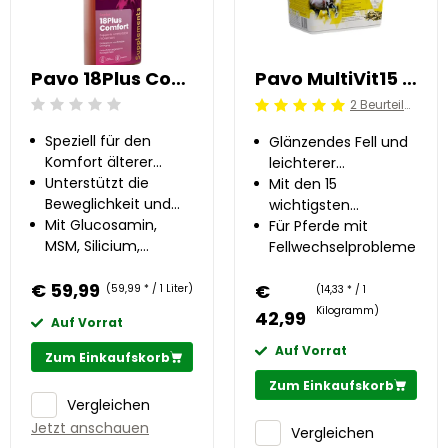
Pavo 18Plus Comfort 1 l
Pavo MultiVit15 3 kg
2 Beurteilung
Beoordeling: 0/5
Beoordeling: 5/5
Speziell für den
Glänzendes Fell und
Komfort älterer
leichterer
Pferde
Unterstützt die
Fellwechsel
Mit den 15
zusammengestellt
Beweglichkeit und
wichtigsten
Gelenkfunktion
Mit Glucosamin,
Vitaminen
Für Pferde mit
MSM, Silicium,
Fellwechselproblemen
Teufelskralle &
€ 59,99
Weidenrinde
€
(59,99 * / 1 Liter)
(14,33 * / 1
Kilogramm)
42,99
Auf Vorrat
Auf Vorrat
Zum Einkaufskorb
Zum Einkaufskorb
Vergleichen
Jetzt anschauen
Vergleichen