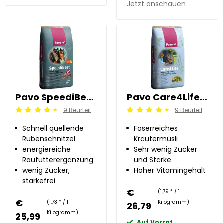
Jetzt anschauen
Pavo SpeediBeet 15 kg
Pavo Care4Life 15 kg
9 Beurteilung
9 Beurteilung
Beoordeling: 4.5/5
Beoordeling: 4.5/5
Schnell quellende
Faserreiches
Rübenschnitzel
Kräutermüsli
energiereiche
Sehr wenig Zucker
Raufutterergänzung
und Stärke
wenig Zucker,
Hoher Vitamingehalt
stärkefrei
€
(1,79 * / 1
€
(1,73 * / 1
Kilogramm)
26,79
Kilogramm)
25,99
Auf Vorrat