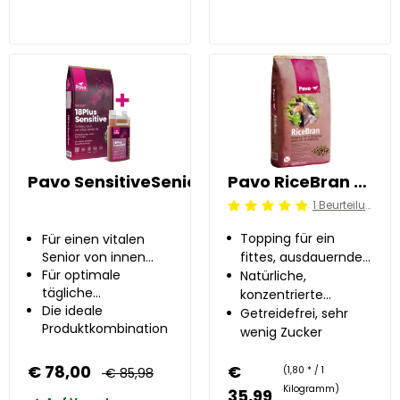
Pavo SensitiveSeniorBundle
Pavo RiceBran 20 kg
1 Beurteilung
Beoordeling: 5/5
Topping für ein
Für einen vitalen
Senior von innen
fittes, ausdauerndes
heraus
Für optimale
Pferd
Natürliche,
tägliche
konzentrierte
Unterstützung
Die ideale
Energiequelle
Getreidefrei, sehr
Produktkombination
wenig Zucker
€ 78,00
€
(1,80 * / 1
€ 85,98
Kilogramm)
35,99