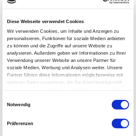
oder nach
Kraftfutter
körperlicher
Die ideale
Ohne Getreide und
Anstrengung.
Produktkombination
Melasse
Diese Webseite verwendet Cookies
€
€ 59,20
(3,39 * / 1
€ 67,18
Wir verwenden Cookies, um Inhalte und Anzeigen zu
Kilogramm)
67,78
Auf Vorrat
personalisieren, Funktionen für soziale Medien anbieten
Auf Vorrat
zu können und die Zugriffe auf unsere Website zu
Zum Einkaufskorb
analysieren. Außerdem geben wir Informationen zu Ihrer
Zum Einkaufskorb
Verwendung unserer Website an unsere Partner für
soziale Medien, Werbung und Analysen weiter. Unsere
Vergleichen
Partner führen diese Informationen möglicherweise mit
Jetzt anschauen
weiteren Daten zusammen, die Sie ihnen bereitgestellt
haben oder die sie im Rahmen Ihrer Nutzung der Dienste
gesammelt haben.
Einwilligungsauswahl
Notwendig
Präferenzen
Pavo RecoveryBundle
Pavo RehydrateBun