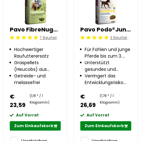
Pavo FibreNuggets 20 kg
Pavo Podo®Junior 15 kg
7 Beurteilung
3 Beurteilung
Beoordeling: 5/5
Beoordeling: 5/5
Hochwertiger
Für Fohlen und junge
Raufutterersatz
Pferde bis zum 3.
Graspellets
Lebensjahr
Unterstützt
(Heucobs) aus
gesundes und
Alpengräsern und -
Getreide- und
gleichmäßiges
Verringert das
kräutern
melassefrei
Wachstum
Entwicklungsrisiko
von OC(D) um bis
€
€
zu 50%
(1,18 * / 1
(1,78 * / 1
Kilogramm)
Kilogramm)
23,59
26,69
Auf Vorrat
Auf Vorrat
Zum Einkaufskorb
Zum Einkaufskorb
Vergleichen
Vergleichen