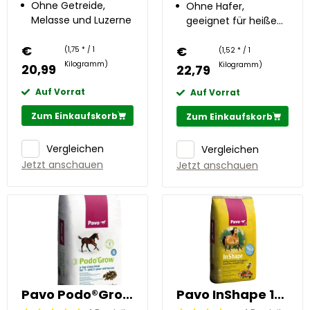
Zahnfunktion
Ohne Getreide,
Ohne Hafer,
Melasse und Luzerne
geeignet für heiße
Pferde
€
€
(1,75 * / 1
(1,52 * / 1
Kilogramm)
Kilogramm)
20,99
22,79
Auf Vorrat
Auf Vorrat
Zum Einkaufskorb
Zum Einkaufskorb
Vergleichen
Vergleichen
Jetzt anschauen
Jetzt anschauen
Pavo Podo®Grow 20 kg
Pavo InShape 15 kg