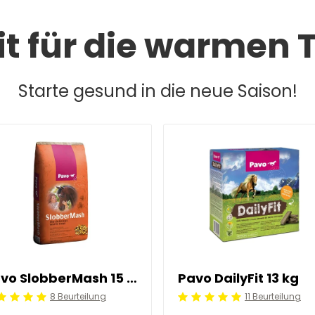
it für die warmen 
Starte gesund in die neue Saison!
Pavo SlobberMash 15 kg
Pavo DailyFit 13 kg
8 Beurteilung
11 Beurteilung
ordeling: 5/5
Beoordeling: 5/5