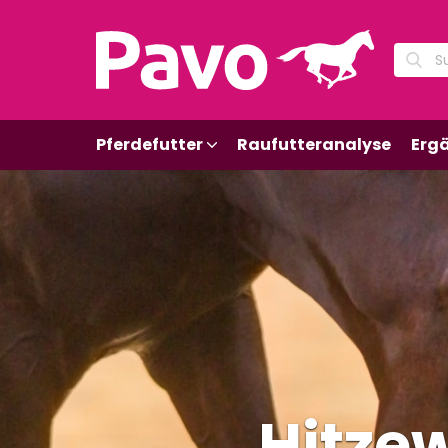
Pferdefutter
Raufutteranalyse
Erg
Hitze