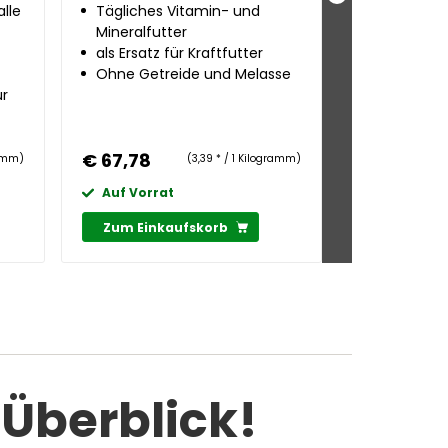
alle
Tägliches Vitamin- und
Tägliche V
Mineralfutter
Mineralsto
als Ersatz für Kraftfutter
Spurenele
Zusätzlich
Ohne Getreide und Melasse
Seniorpfer
keinem Kra
ur
Kann troc
eingeweich
werden
€ 67,78
€ 35,79
ramm)
(3,39 * / 1 Kilogramm)
Auf Vorrat
Auf Vorra
Zum Einkaufskorb
Zum Eink
 Überblick!