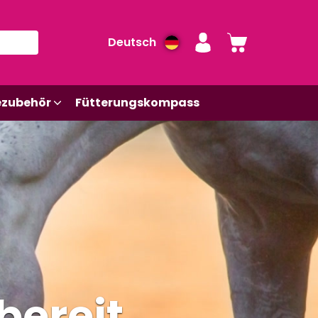
Deutsch
ezubehör
Fütterungskompass
ereit.