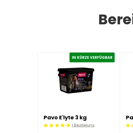
Bere
IN KÜRZE VERFÜGBAR
Pavo E'lyte 3 kg
1 Beurteilung
Beoordeling: 5/5
Beo