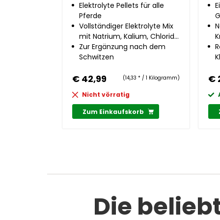
Elektrolyte Pellets für alle
E
Pferde
G
Vollständiger Elektrolyte Mix
N
mit Natrium, Kalium, Chlorid,
K
Calcium und Magnesium
Zur Ergänzung nach dem
R
Schwitzen
K
€ 42,99
€ 
(14,33 * / 1 Kilogramm)
Nicht vörratig
Zum Einkaufskorb
Die belieb