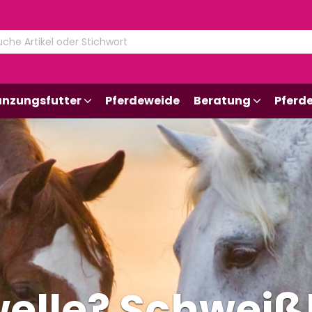
änzungsfutter
Pferdeweide
Beratung
Pferd
welle? Schweißb