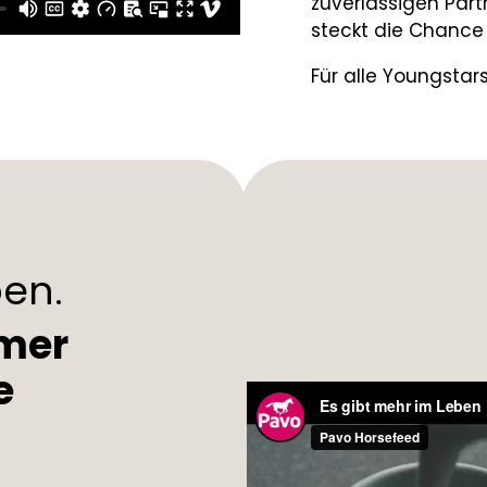
zuverlässigen Par
steckt die Chance 
Für alle Youngstar
ben.
amer
e