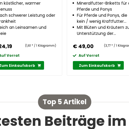
in köstlicher, warmer
Mineralfutter-Briketts für 
enuss
Pferde und Ponys
ach schwerer Leistung oder
Für Pferde und Ponys, die
rankheit
kein / wenig Kraftfutter
eich an Leinsamen und
erhalten
Mit Blüten und Kräutern z
leie
Unterstützung der
Abwehrkräfte
24,19
€ 49,00
(1,61 * / 1 Kilogramm)
(3,77 * / 1 Kilog
Auf Vorrat
Auf Vorrat
Zum Einkaufskorb
Zum Einkaufskorb
Top 5 Artikel
testen Beiträge im