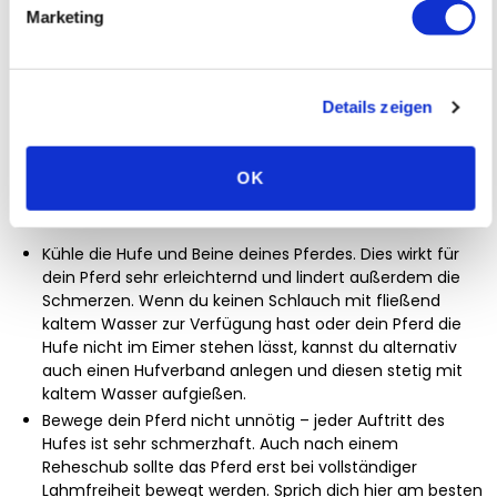
verändern: in der Zehenwand entsteht ein Knick.
Marketing
Ein Reheschub verursacht enorme Schmerzen bei deinem
Pferd. Verständige daher umgehend deinen Tierarzt, wenn
du die genannten Symptome erkennst.
Details zeigen
Weitere erste Hilfe Maßnahmen bei Hufrehe:
Nachdem du deinen Tierarzt verständigt hast, steht die
OK
Unterstützung und Schmerzlinderung deines Pferdes an
erster Stelle.
Kühle die Hufe und Beine deines Pferdes. Dies wirkt für
dein Pferd sehr erleichternd und lindert außerdem die
Schmerzen. Wenn du keinen Schlauch mit fließend
kaltem Wasser zur Verfügung hast oder dein Pferd die
Hufe nicht im Eimer stehen lässt, kannst du alternativ
auch einen Hufverband anlegen und diesen stetig mit
kaltem Wasser aufgießen.
Bewege dein Pferd nicht unnötig – jeder Auftritt des
Hufes ist sehr schmerzhaft. Auch nach einem
Reheschub sollte das Pferd erst bei vollständiger
Lahmfreiheit bewegt werden. Sprich dich hier am besten