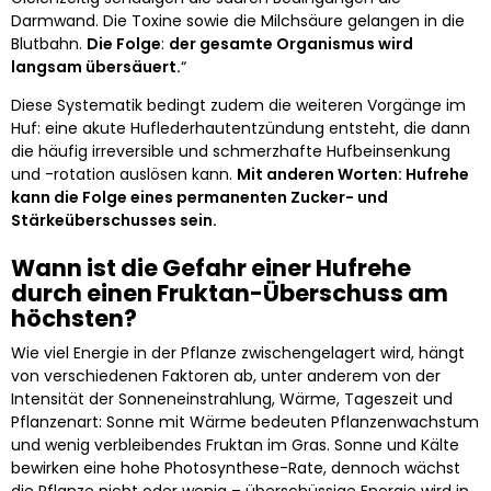
Darmwand. Die Toxine sowie die Milchsäure gelangen in die
Blutbahn.
Die Folge
:
der gesamte Organismus wird
langsam übersäuert.
“
Diese Systematik bedingt zudem die weiteren Vorgänge im
Huf: eine akute Huflederhautentzündung entsteht, die dann
die häufig irreversible und schmerzhafte Hufbeinsenkung
und -rotation auslösen kann.
Mit anderen Worten: Hufrehe
kann die Folge eines permanenten Zucker- und
Stärkeüberschusses sein.
Wann ist die Gefahr einer Hufrehe
durch einen Fruktan-Überschuss am
höchsten?
Wie viel Energie in der Pflanze zwischengelagert wird, hängt
von verschiedenen Faktoren ab, unter anderem von der
Intensität der Sonneneinstrahlung, Wärme, Tageszeit und
Pflanzenart: Sonne mit Wärme bedeuten Pflanzenwachstum
und wenig verbleibendes Fruktan im Gras. Sonne und Kälte
bewirken eine hohe Photosynthese-Rate, dennoch wächst
die Pflanze nicht oder wenig – überschüssige Energie wird in