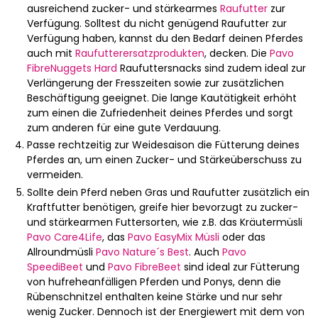
ausreichend zucker- und stärkearmes
Raufutter
zur
Verfügung. Solltest du nicht genügend Raufutter zur
Verfügung haben, kannst du den Bedarf deinen Pferdes
auch mit
Raufutterersatzprodukten
, decken. Die
Pavo
FibreNuggets Hard
Raufuttersnacks sind zudem ideal zur
Verlängerung der Fresszeiten sowie zur zusätzlichen
Beschäftigung geeignet. Die lange Kautätigkeit erhöht
zum einen die Zufriedenheit deines Pferdes und sorgt
zum anderen für eine gute Verdauung.
Passe rechtzeitig zur Weidesaison die Fütterung deines
Pferdes an, um einen Zucker- und Stärkeüberschuss zu
vermeiden.
Sollte dein Pferd neben Gras und Raufutter zusätzlich ein
Kraftfutter benötigen, greife hier bevorzugt zu zucker-
und stärkearmen Futtersorten, wie z.B. das Kräutermüsli
Pavo Care4Life
, das
Pavo EasyMix Müsli
oder das
Allroundmüsli
Pavo Nature´s Best
. Auch
Pavo
SpeediBeet
und
Pavo FibreBeet
sind ideal zur Fütterung
von hufreheanfälligen Pferden und Ponys, denn die
Rübenschnitzel enthalten keine Stärke und nur sehr
wenig Zucker. Dennoch ist der Energiewert mit dem von