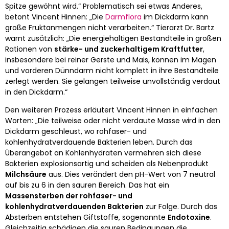
Spitze gewöhnt wird.“ Problematisch sei etwas Anderes,
betont Vincent Hinnen: „Die
Darmflora
im Dickdarm kann
große Fruktanmengen nicht verarbeiten.“ Tierarzt Dr. Bartz
warnt zusätzlich: „Die energiehaltigen Bestandteile in großen
Rationen von
stärke- und zuckerhaltigem Kraftfutter
,
insbesondere bei reiner Gerste und Mais, können im Magen
und vorderen Dünndarm nicht komplett in ihre Bestandteile
zerlegt werden. Sie gelangen teilweise unvollständig verdaut
in den Dickdarm.“
Den weiteren Prozess erläutert Vincent Hinnen in einfachen
Worten: „Die teilweise oder nicht verdaute Masse wird in den
Dickdarm geschleust, wo rohfaser- und
kohlenhydratverdauende Bakterien leben. Durch das
Überangebot an Kohlenhydraten vermehren sich diese
Bakterien explosionsartig und scheiden als Nebenprodukt
Milchsäure
aus. Dies verändert den pH-Wert von 7 neutral
auf bis zu 6 in den sauren Bereich. Das hat ein
Massensterben der rohfaser- und
kohlenhydratverdauenden Bakterien
zur Folge. Durch das
Absterben entstehen Giftstoffe, sogenannte
Endotoxine
.
Gleichzeitig schädigen die sauren Bedingungen die