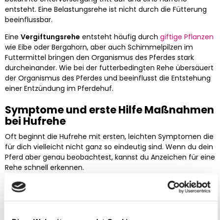
entsteht. Eine Belastungsrehe ist nicht durch die Fütterung
beeinflussbar.
Eine
Vergiftungsrehe
entsteht häufig durch
giftige Pflanzen
wie Eibe oder Bergahorn, aber auch Schimmelpilzen im
Futtermittel bringen den Organismus des Pferdes stark
durcheinander. Wie bei der futterbedingten Rehe übersäuert
der Organismus des Pferdes und beeinflusst die Entstehung
einer Entzündung im Pferdehuf.
Symptome und erste Hilfe Maßnahmen
bei Hufrehe
Oft beginnt die Hufrehe mit ersten, leichten Symptomen die
für dich vielleicht nicht ganz so eindeutig sind. Wenn du dein
Pferd aber genau beobachtest, kannst du Anzeichen für eine
Rehe schnell erkennen.
Typische Symptome bei Hufrehe:
Der Gang deines Pferdes wird „fühlig“ und es entlastet
wegen den starken Schmerzen seine Zehenspitze und