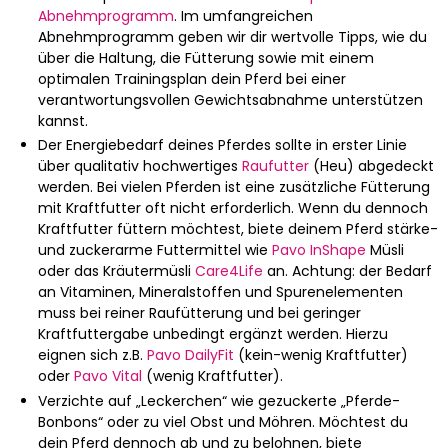
Abnehmprogramm
. Im umfangreichen
Abnehmprogramm geben wir dir wertvolle Tipps, wie du
über die Haltung, die Fütterung sowie mit einem
optimalen Trainingsplan dein Pferd bei einer
verantwortungsvollen Gewichtsabnahme unterstützen
kannst.
Der Energiebedarf deines Pferdes sollte in erster Linie
über qualitativ hochwertiges
Raufutter
(Heu) abgedeckt
werden. Bei vielen Pferden ist eine zusätzliche Fütterung
mit Kraftfutter oft nicht erforderlich. Wenn du dennoch
Kraftfutter füttern möchtest, biete deinem Pferd stärke-
und zuckerarme Futtermittel wie
Pavo InShape
Müsli
oder das Kräutermüsli
Care4Life
an. Achtung: der Bedarf
an Vitaminen, Mineralstoffen und Spurenelementen
muss bei reiner Raufütterung und bei geringer
Kraftfuttergabe unbedingt ergänzt werden. Hierzu
eignen sich z.B.
Pavo DailyFit
(kein-wenig Kraftfutter)
oder
Pavo Vital
(wenig Kraftfutter).
Verzichte auf „Leckerchen“ wie gezuckerte „Pferde-
Bonbons“ oder zu viel Obst und Möhren. Möchtest du
dein Pferd dennoch ab und zu belohnen, biete