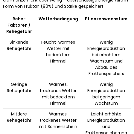
Form von Fruktan (90%) und Stärke gespeichert.
Rehe-
Wetterbedingung
Pflanzenwachstum
Faktoren /
Rehegefahr
Sinkende
Feucht-warmes
Wenig
Rehegefahr
Wetter mit
Energieproduktion
bedecktem
bei erhöhtem
Himmel
Wachstum und
Abbau des
Fruktanspeichers
Geringe
Warmes,
Wenig
Rehegefahr
trockenes Wetter
Energieproduktion
mit bedecktem
bei geringem
Himmel
Wachstum
Mittlere
Warmes,
Leicht erhöhte
Rehegefahr
trockenes Wetter
Energieproduktion
mit Sonnenschein
und
Fruktanspeicherung