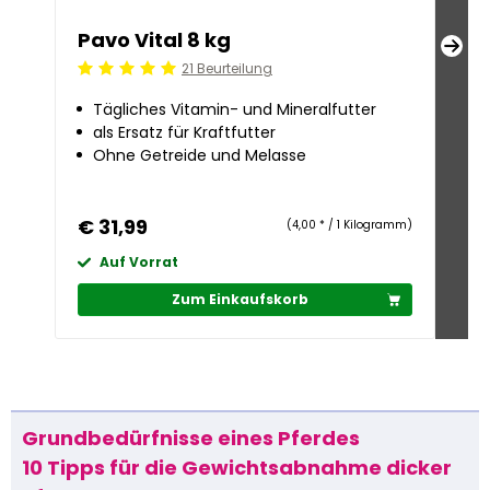
Pavo Vital 8 kg
Pav
21 Beurteilung
Beoordeling: 5/5
Beoo
Tägliches Vitamin- und Mineralfutter
Ge
als Ersatz für Kraftfutter
Fü
Ohne Getreide und Melasse
Oh
€ 31,99
€ 
(4,00 * / 1 Kilogramm)
Auf Vorrat
A
Zum Einkaufskorb
Grundbedürfnisse eines Pferdes
10 Tipps für die Gewichtsabnahme dicker