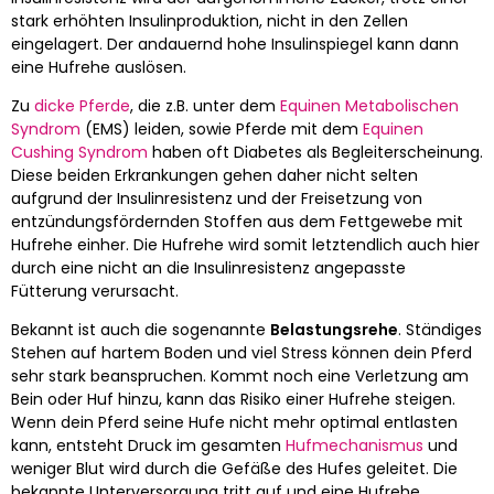
stark erhöhten Insulinproduktion, nicht in den Zellen
eingelagert. Der andauernd hohe Insulinspiegel kann dann
eine Hufrehe auslösen.
Zu
dicke Pferde
, die z.B. unter dem
Equinen Metabolischen
Syndrom
(EMS) leiden, sowie Pferde mit dem
Equinen
Cushing Syndrom
haben oft Diabetes als Begleiterscheinung.
Diese beiden Erkrankungen gehen daher nicht selten
aufgrund der Insulinresistenz und der Freisetzung von
entzündungsfördernden Stoffen aus dem Fettgewebe mit
Hufrehe einher. Die Hufrehe wird somit letztendlich auch hier
durch eine nicht an die Insulinresistenz angepasste
Fütterung verursacht.
Bekannt ist auch die sogenannte
Belastungsrehe
. Ständiges
Stehen auf hartem Boden und viel Stress können dein Pferd
sehr stark beanspruchen. Kommt noch eine Verletzung am
Bein oder Huf hinzu, kann das Risiko einer Hufrehe steigen.
Wenn dein Pferd seine Hufe nicht mehr optimal entlasten
kann, entsteht Druck im gesamten
Hufmechanismus
und
weniger Blut wird durch die Gefäße des Hufes geleitet. Die
bekannte Unterversorgung tritt auf und eine Hufrehe