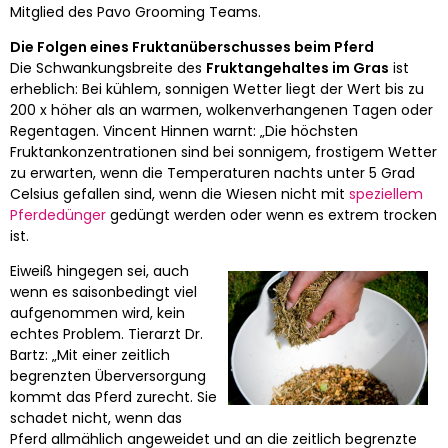
Mitglied des Pavo Grooming Teams.
Die Folgen eines Fruktanüberschusses beim Pferd
Die Schwankungsbreite des
Fruktangehaltes im Gras
ist
erheblich: Bei kühlem, sonnigen Wetter liegt der Wert bis zu
200 x höher als an warmen, wolkenverhangenen Tagen oder
Regentagen. Vincent Hinnen warnt: „Die höchsten
Fruktankonzentrationen sind bei sonnigem, frostigem Wetter
zu erwarten, wenn die Temperaturen nachts unter 5 Grad
Celsius gefallen sind, wenn die Wiesen nicht mit
speziellem
Pferdedünger
gedüngt werden oder wenn es extrem trocken
ist.
Eiweiß hingegen sei, auch
wenn es saisonbedingt viel
aufgenommen wird, kein
echtes Problem. Tierarzt Dr.
Bartz: „Mit einer zeitlich
begrenzten Überversorgung
kommt das Pferd zurecht. Sie
schadet nicht, wenn das
Pferd allmählich angeweidet und an die zeitlich begrenzte