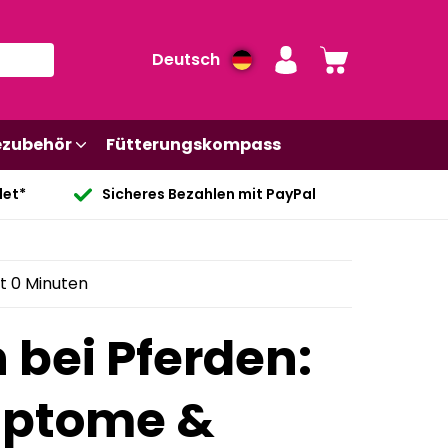
Deutsch
ezubehör
Fütterungskompass
det*
Sicheres Bezahlen mit PayPal
t 0 Minuten
bei Pferden:
mptome &