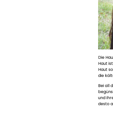
Die Hau
Haut is
Haut so
die käl
Bei all
begünst
und ihr
desto a