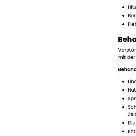
Hit
Ber
Fie
Beha
Verstän
mit der
Behand
Lin
Nut
Spr
Sch
Zei
Die
Ent