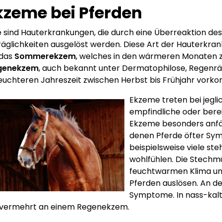
Ekzeme bei Pferden
sind Hauterkrankungen, die durch eine Überreaktion de
äglichkeiten ausgelöst werden. Diese Art der Hauterkrank
 das
Sommerekzem
, welches in den wärmeren Monaten zw
genekzem
, auch bekannt unter Dermatophilose, Regenr
feuchteren Jahreszeit zwischen Herbst bis Frühjahr vork
Ekzeme treten bei jegli
empfindliche oder berei
Ekzeme besonders anfäll
denen Pferde öfter Sym
beispielsweise viele s
wohlfühlen. Die Stechm
feuchtwarmen Klima u
Pferden auslösen. An d
Symptome. In nass-kalt
 vermehrt an einem Regenekzem.