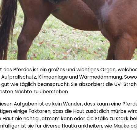
t des Pferdes ist ein großes und wichtiges Organ, welche
t Aufprallschutz, Klimaanlage und Wärmedämmung. Sowoh
 gut wie täglich beansprucht. Sie absorbiert die UV-Strah
testen Nächte zu überstehen.
 diesen Aufgaben ist es kein Wunder, dass kaum eine Pfer
igen einige Faktoren, dass die Haut zusätzlich mürbe wi
e Haut nie richtig „atmen“ kann oder die Ställe zu stark be
nfälliger ist sie für diverse Hautkrankheiten, wie Mauke od