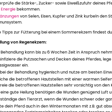
rprüfe die Stärke-, Zucker- sowie Eiweißzufuhr deines P
Energie
bekommen.
gänzungen
von Selen, Eisen, Kupfer und Zink kurbeln den S
munsystem.
e Tipps zur Fütterung bei einem Sommerekzem findest d
lung von Regenekzem:
 Behandlung kann bis zu 6 Wochen Zeit in Anspruch nehm
infiziere die Putzsachen und Decken deines Pferdes, lege 
Essigwasser ein.
 bei der Behandlung hygienisch und nutze am besten Ei
che die betroffenen Hautstellen mit einer warmen Seifen
reie die betroffenen Hautstellen sehr vorsichtig von den 
 eine gute Heilung benötigen die Wunden genügend Luft
ständige den Tierarzt, wenn die Wunden schwer oder gar 
te dein Pferd auch in den Wintermonaten mit z.B. gut a