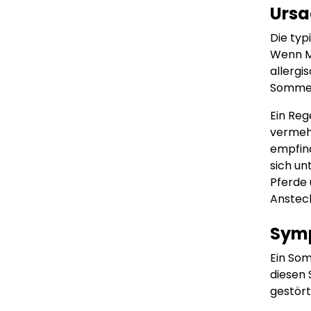
Ursa
Die typ
Wenn Mü
allergi
Sommer
Ein Reg
vermehr
empfind
sich un
Pferde
Anstec
Symp
Ein Som
diesen 
gestört