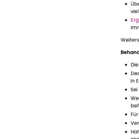
Übe
viel
Er
Im
Weiter
Behand
Die
Des
in 
Sei
Wei
bef
Für
Ver
Hal