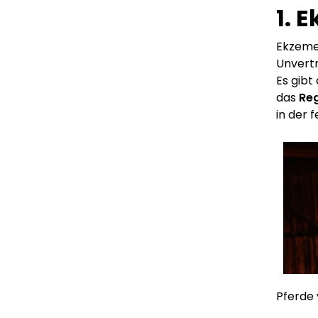
1. 
Ekzeme 
Unvertr
Es gibt
das
Re
in der 
Pferde