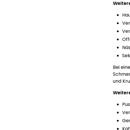
Weiter
Hau
Ver
Ver
Off
Nä
Sek
Bei ein
Schmerz
und Kru
Weiter
Pus
Ver
Ges
Kah