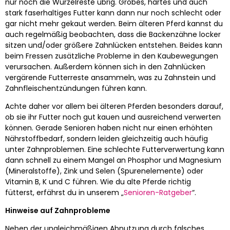
nur noch die Wurzelreste übrig. Grobes, hartes und auch
stark faserhaltiges Futter kann dann nur noch schlecht oder
gar nicht mehr gekaut werden. Beim älteren Pferd kannst du
auch regelmäßig beobachten, dass die Backenzähne locker
sitzen und/oder größere Zahnlücken entstehen. Beides kann
beim Fressen zusätzliche Probleme in den Kaubewegungen
verursachen. Außerdem können sich in den Zahnlücken
vergärende Futterreste ansammeln, was zu Zahnstein und
Zahnfleischentzündungen führen kann.
Achte daher vor allem bei älteren Pferden besonders darauf,
ob sie ihr Futter noch gut kauen und ausreichend verwerten
können. Gerade Senioren haben nicht nur einen erhöhten
Nährstoffbedarf, sondern leiden gleichzeitig auch häufig
unter Zahnproblemen. Eine schlechte Futterverwertung kann
dann schnell zu einem Mangel an Phosphor und Magnesium
(Mineralstoffe), Zink und Selen (Spurenelemente) oder
Vitamin B, K und C führen. Wie du alte Pferde richtig
fütterst, erfährst du in unserem „
Senioren-Ratgeber
“.
Hinweise auf Zahnprobleme
Neben der ungleichmäßigen Abnutzung durch falsches