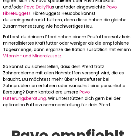
eignen sich z.B. Pavo SpeediBeet oder Pavo FibreBeet
und/oder
Pavo DailyPlu
s und/oder eingeweichte
Pavo
FibreNuggets
. FibreNuggets Heucobs kannst
du uneingeschränkt füttern, denn diese haben die gleiche
Zusammensetzung wie hochwertiges Heu.
Fütterst du deinem Pferd neben einem Raufutterersatz kein
mineralisiertes Kraftfutter oder weniger als die empfohlene
Tagesmenge, dann ergänze die Ration zusätzlich mit einem
Vitamin- und Mineralzusatz
.
So kannst du sicherstellen, dass dein Pferd trotz
Zahnprobleme mit allen Nährstoffen versorgt wird, die es
braucht. Du möchtest mehr über Pferdefutter bei
Zahnproblemen erfahren oder wünschst eine persönliche
Beratung? Dann kontaktiere unsere
Pavo
Fütterungsberatung
. Wir unterstützen dich gern bei der
optimalen Futterzusammenstellung für dein Pferd.
Pavo empfiehlt