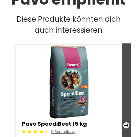
Diese Produkte könnten dich
auch interessieren
Pavo SpeediBeet 15 kg
Pa
9 Beurteilung
Beoordeling: 4.5/5
Beoo