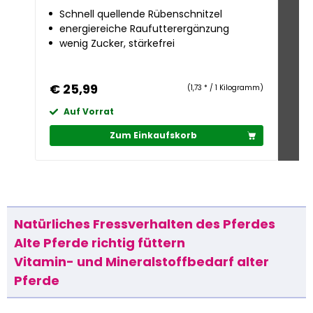
Schnell quellende Rübenschnitzel
Ho
energiereiche Raufutterergänzung
Gr
wenig Zucker, stärkefrei
u
Ge
€ 25,99
€ 
(1,73 * / 1 Kilogramm)
Auf Vorrat
A
Zum Einkaufskorb
Natürliches Fressverhalten des Pferdes
Alte Pferde richtig füttern
Vitamin- und Mineralstoffbedarf alter
Pferde