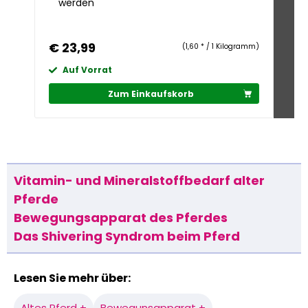
werden
Mi
H
€ 23,99
€ 
(1,60 * / 1 Kilogramm)
Auf Vorrat
A
Zum Einkaufskorb
Vitamin- und Mineralstoffbedarf alter
Pferde
Bewegungsapparat des Pferdes
Das Shivering Syndrom beim Pferd
Lesen Sie mehr über:
Altes Pferd +
Bewegunsapparat +