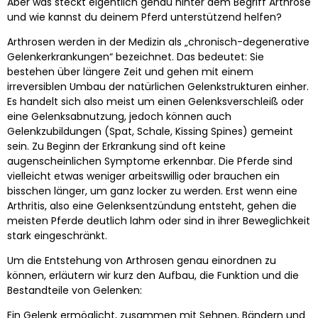
Aber was steckt eigentlich genau hinter dem Begriff Arthrose
und wie kannst du deinem Pferd unterstützend helfen?
Arthrosen werden in der Medizin als „chronisch-degenerative
Gelenkerkrankungen“ bezeichnet. Das bedeutet: Sie
bestehen über längere Zeit und gehen mit einem
irreversiblen Umbau der natürlichen Gelenkstrukturen einher.
Es handelt sich also meist um einen Gelenksverschleiß oder
eine Gelenksabnutzung, jedoch können auch
Gelenkzubildungen (Spat, Schale, Kissing Spines) gemeint
sein. Zu Beginn der Erkrankung sind oft keine
augenscheinlichen Symptome erkennbar. Die Pferde sind
vielleicht etwas weniger arbeitswillig oder brauchen ein
bisschen länger, um ganz locker zu werden. Erst wenn eine
Arthritis, also eine Gelenksentzündung entsteht, gehen die
meisten Pferde deutlich lahm oder sind in ihrer Beweglichkeit
stark eingeschränkt.
Um die Entstehung von Arthrosen genau einordnen zu
können, erläutern wir kurz den Aufbau, die Funktion und die
Bestandteile von Gelenken:
Ein Gelenk ermöglicht, zusammen mit Sehnen, Bändern und