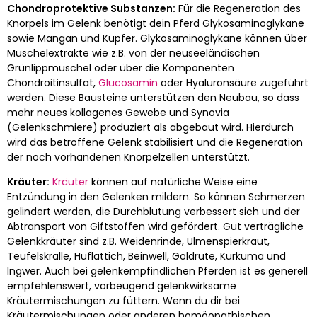
Chondroprotektive Substanzen:
Für die Regeneration des
Knorpels im Gelenk benötigt dein Pferd Glykosaminoglykane
sowie Mangan und Kupfer. Glykosaminoglykane können über
Muschelextrakte wie z.B. von der neuseeländischen
Grünlippmuschel oder über die Komponenten
Chondroitinsulfat,
Glucosamin
oder Hyaluronsäure zugeführt
werden. Diese Bausteine unterstützen den Neubau, so dass
mehr neues kollagenes Gewebe und Synovia
(Gelenkschmiere) produziert als abgebaut wird. Hierdurch
wird das betroffene Gelenk stabilisiert und die Regeneration
der noch vorhandenen Knorpelzellen unterstützt.
Kräuter:
Kräuter
können auf natürliche Weise eine
Entzündung in den Gelenken mildern. So können Schmerzen
gelindert werden, die Durchblutung verbessert sich und der
Abtransport von Giftstoffen wird gefördert. Gut verträgliche
Gelenkkräuter sind z.B. Weidenrinde, Ulmenspierkraut,
Teufelskralle, Huflattich, Beinwell, Goldrute, Kurkuma und
Ingwer. Auch bei gelenkempfindlichen Pferden ist es generell
empfehlenswert, vorbeugend gelenkwirksame
Kräutermischungen zu füttern. Wenn du dir bei
Kräutermischungen oder anderen homöopathischen