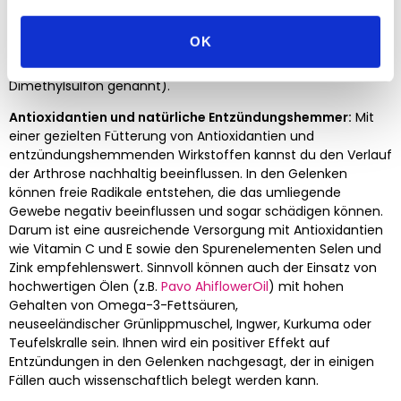
Bedarf wird aber in der Regel über schwefelhaltige
Aminosäuren abgedeckt. Du kannst ansonsten auch MSM in
OK
Maßen zufüttern. MSM ist die Abkürzung für die organische
Schwefelverbindung Methylsulfonylmethan (auch
Dimethylsulfon genannt).
Antioxidantien und natürliche Entzündungshemmer:
Mit
einer gezielten Fütterung von Antioxidantien und
entzündungshemmenden Wirkstoffen kannst du den Verlauf
der Arthrose nachhaltig beeinflussen. In den Gelenken
können freie Radikale entstehen, die das umliegende
Gewebe negativ beeinflussen und sogar schädigen können.
Darum ist eine ausreichende Versorgung mit Antioxidantien
wie Vitamin C und E sowie den Spurenelementen Selen und
Zink empfehlenswert. Sinnvoll können auch der Einsatz von
hochwertigen Ölen (z.B.
P
avo AhiflowerOil
) mit hohen
Gehalten von Omega-3-Fettsäuren,
neuseeländischer Grünlippmuschel, Ingwer, Kurkuma oder
Teufelskralle sein. Ihnen wird ein positiver Effekt auf
Entzündungen in den Gelenken nachgesagt, der in einigen
Fällen auch wissenschaftlich belegt werden kann.