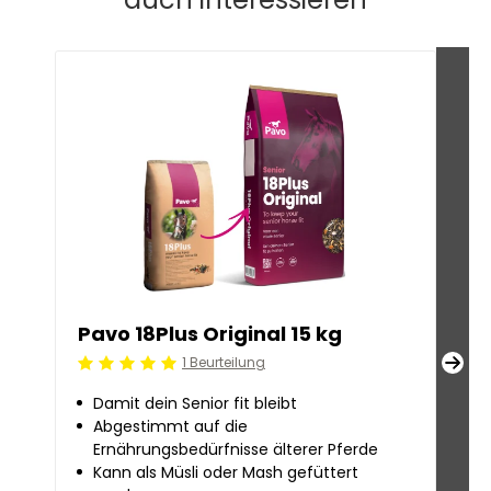
Pavo 18Plus Original 15 kg
Pav
1 Beurteilung
Beoordeling: 5/5
Beoo
Damit dein Senior fit bleibt
Fü
Abgestimmt auf die
Kn
Ernährungsbedürfnisse älterer Pferde
Un
Kann als Müsli oder Mash gefüttert
Ge