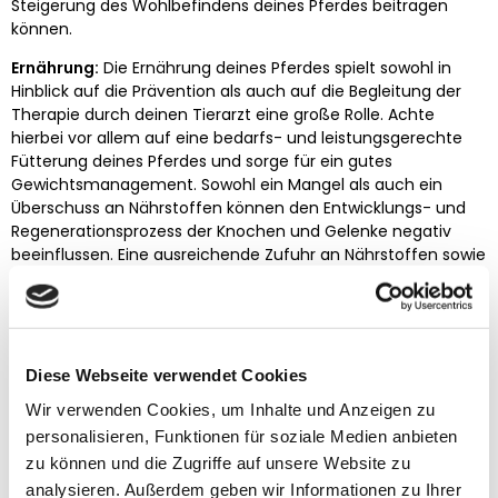
Steigerung des Wohlbefindens deines Pferdes beitragen
können.
Ernährung:
Die Ernährung deines Pferdes spielt sowohl in
Hinblick auf die Prävention als auch auf die Begleitung der
Therapie durch deinen Tierarzt eine große Rolle. Achte
hierbei vor allem auf eine bedarfs- und leistungsgerechte
Fütterung deines Pferdes und sorge für ein gutes
Gewichtsmanagement. Sowohl ein Mangel als auch ein
Überschuss an Nährstoffen können den Entwicklungs- und
Regenerationsprozess der Knochen und Gelenke negativ
beeinflussen. Eine ausreichende Zufuhr an Nährstoffen sowie
Vitaminen, Mineralstoffen und Spurenelementen im
richtigen Verhältnis sorgen für eine gesunde Entwicklung der
Knochen, Gelenke, Sehnen und Bänder. Unterstütze die
Produktion von Gelenkflüssigkeit daher am besten mit
speziellem
Ergänzungsfutter
.
Diese Webseite verwendet Cookies
Gerade ältere Pferde haben einen anderen Futteranspruch
Wir verwenden Cookies, um Inhalte und Anzeigen zu
als jüngere Pferde. Erfahre mehr dazu in unserem Ratgeber
personalisieren, Funktionen für soziale Medien anbieten
„
Alte Pferde richtig füttern
“.
zu können und die Zugriffe auf unsere Website zu
analysieren. Außerdem geben wir Informationen zu Ihrer
Hat dein Pferd ein paar Kilos zu viel auf den Rippen, sollte es