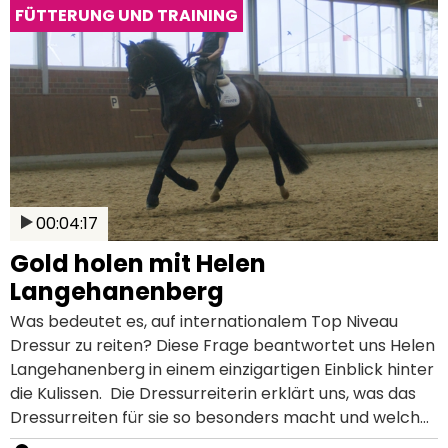
Familie Chardon überhaupt immer wieder an die
FÜTTERUNG UND TRAINING
Spitze der Turnierwelt? Und was bedeutet
Spitzensport für die beiden? In dieser Dokumentation
geben die Fahrer IJsbrand und Bram Chardon einen
einzigartigen Einblick hinter die Kulissen. Sie zeigen uns,
was nötig ist, um optimale sportliche Leistungen zu
erzielen und wie die richtige Fütterung ihre
Sportpferde positiv beeinflusst.
00:04:17
Gold holen mit Helen
Langehanenberg
Was bedeutet es, auf internationalem Top Niveau
Dressur zu reiten? Diese Frage beantwortet uns Helen
Langehanenberg in einem einzigartigen Einblick hinter
die Kulissen. Die Dressurreiterin erklärt uns, was das
Dressurreiten für sie so besonders macht und welche
Herausforderungen mit dem Spitzensport verbunden