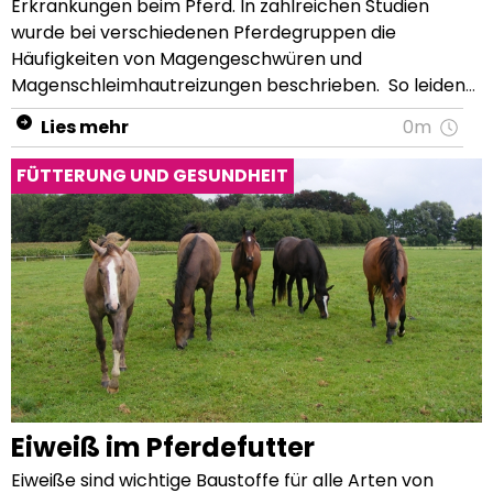
Lies mehr
0m
FÜTTERUNG UND GESUNDHEIT
Eiweiß im Pferdefutter
Eiweiße sind wichtige Baustoffe für alle Arten von Gewebe. Sie werden für alle lebenswichtigen Funktionen im Körper deines Pferdes benötigt und deshalb oft als Baustein des Lebens bezeichnet. Im Gegensatz zu Fetten und Kohlenhydraten kann der Körper Proteine nicht speichern. Deshalb müssen in der täglichen Fütterung immer ausreichend Eiweiße enthalten sein. Dennoch haben viele Pferdebesitzer Sorge, Eiweiß zu füttern. Hier hält sich leider immer noch hartnäckig das Gerücht, Eiweiß sei schädlich. Aber eigentlich ist genau das Gegenteil der Fall. Ein Eiweißmangel kann schwerwiegende gesundheitliche Folgen haben. Wichtig ist jedoch, wie bei allen anderen Nährstoffen auch, bedarfsgerecht zu füttern und Futtermittel einzusetzen, die eine hohe Eiweißqualität haben. Eiweiße und Aminosäuren, wie hängt das zusammen? Proteine werden umgangssprachlich als Eiweiße bezeichnet und sind aus den sogenannten Aminosäuren aufgebaut. Je nachdem, aus welchen Aminosäuren ein Protein besteht und wie viele Aminosäuren aneinandergeknüpft sind, spricht man von Peptiden oder Polypeptiden. Bei Polypeptiden sind mehr als 100 Aminosäuren beteiligt. Die Art, wie ein Protein zusammengesetzt wird, ist im Genom festgehalten. Als Genom wird die Gesamtheit aller Erbinformationen (Gene) einer Zelle bezeichnet. Aminosäuren sind die Bausteine der Proteine und chemisch gesehen eine Verbindung aus Stickstoff mit Kohlenstoff, Sauerstoff und Wasserstoff. Selten besteht auch eine Verbindung mit Schwefel. Je nach Aufbau werden 20 verschiedene Aminosäuren unterschieden. Diese können in 2 Arten unterteilt werden: Essentielle Aminosäuren: Diese können vom Körper nicht selbst hergestellt werden und müssen mit der Ernährung zugefüttert werden. Dazu gehören z.B. Lysin, Methionin, Tryptophan, Leucin, Isoleucin, Threonin, Valin, Histidin und Phenylalanin. Nicht-essentielle Aminosäuren: diese können vom Körper selbst hergestellt werden. Wichtig sind in diesem Zusammenhang auch die sogenannten erstlimitierenden Aminosäuren, die für jede Tierart anders ist. Beim Pferd gilt Lysin als erstlimitierend, gefolgt von Methionin und Tryptophan. Dies bedeutet: Steht dem Körper nicht genügend Lysin (wird am meisten benötigt) zur Verfügung, können alle anderen Aminosäuren nicht verwendet werden. Dies gilt auch, wenn die anderen Aminosäuren in ausreichender Menge über das Futter aufgenommen wurden. Deshalb sind gerade Lysin, Methionin und Tryptophan wichtige Kenngrößen in der Aminosäurefütterung bei Pferden. Wie hoch ist der Eiweißbedarf von Pferden? Grundsätzlich gilt laut wissenschaftlicher Empfehlung für den Erhaltungsbedarf: 0,5 bis 1 g verdauliches Eiweiß pro Kilogramm Lebendgewicht. Bei der Berechnung des Eiweißbedarfs von Pferden ist aber zu berücksichtigen, dass der Bedarf nicht linear zum Gewicht steigt. Dies liegt an dem Verhältnis zwischen Körperoberfläche und Gewicht. Kleinere, leichtere Pferde haben im Verhältnis zu ihrem Gewicht eine größere Körperoberfläche als größere, schwerere Pferde. Die Körperoberfläche bestimmt jedoch die Stoffwechselleistung je Kilogramm Körpergewicht. Deshalb benötigt ein kleines, leichtes Pferd mehr Protein als ein großes, schweres Pferd. Ein 600 kg schweres Pferd benötigt entsprechend 200 - 480 g Eiweiß pro Tag. Zusätzlich steigt der Eiweißbedarf bei Pferden, die mehr Leistung erbringen müssen. Bei Arbeitsleistung gehen Fachleute von einem Rohproteinbedarf von 5 g Rohprotein je Megajoule (MJ) aus. Ein 600 kg Pferd benötigt dann bei leichter Arbeit und einem Energiebedarf von 80 MJ ca. 400 g Eiweiß. Hochtragende und laktierende Stuten haben ebenfalls einen erhöhten Eiweißbedarf von mind. 500 g bzw. bis zu 1.200 g pro Tag. Gleiches gilt auch für Pferde im Wachstum, die ca. 600 g pro Tag benötigen. Je höher die Eiweißqualität ist, desto geringer kann die tägliche Proteinmenge sein. Deshalb ist vor allem bei Sport-, Zucht- und Jungpferden eine gute Eiweißqualität im Futter extrem wichtig, um den Stoffwechsel nicht unnötig zu belasten. Richtlinie für den Eiweißgehalt im Futter bei Pferden Pferdetypen Eiweiß im Futtermittel insgesamt (inkl. Raufutter) Pferde, die leichte Arbeit verrichten 10-12% Sportpferde 12-15% Trächtige & laktierende Stuten 16-20% Fohlen & Pferde im Wachstum 14-16% Auf die Eiweißqualität kommt es an Eiweiß ist nicht gleich Eiweiß. Wie wir nun wissen, gibt es unterschiedlichste Möglichkeiten, wie ein Eiweiß aufgebaut werden kann. Das hat natürlich auch einen Einfluss auf die Verdaulichkeit des Proteins. Zudem sind die Eiweiße wertvoller, die einen hohen Gehalt an essentiellen Aminosäuren enthalten, da diese nicht von deinem Pferd selbst hergestellt werden können. Deshalb hört man oft den Begriff „Eiweißqualität“. Wenn Experten über eine niedrige Eiweißqualität im Pferdefutter sprechen, dann ist damit ein geringer Gehalt an essentiellen Aminosäuren gemeint. Leinsamen sind beispielsweise arm an essentiellen Aminosäuren. Hingegen hat Soja eine hohe Eiweißqualität, da es viele essentielle Aminosäuren enthält. Achte daher bei der Fütterung deines Pferdes auf ein Futter mit einer hohen Eiweißqualität. Die Menge an Eiweiß in einem Futtermittel wird als analytische Bestandteile durch die Begriffe „Rohprotein“ bzw. „Verdauliches Rohprotein“ auf den Futtersäcken deklariert. Rohprotein ist dabei die Menge an Eiweiß, die im Futtermittel enthalten ist. Verdauliches Rohprotein ist die Menge, die daraus vom Pferd theoretisch verdaut werden kann. Die Angabe der dünndarmverdaulichen (praecaecal verdaulichen) Proteine gibt an, wieviel des gefütterten Eiweißes im Dünndarm, dem Ort der Eiweißverdauung beim Pferd, verdaut werden kann. Es ist also die Schätzformel, die bisher der tatsächlich verdauten Proteinmenge am nächsten kommt. Jedoch sind die Erkenntnisse zur Dünndarmverdaulichkeit von verschiedenen Futtermitteln noch zu vage, um hier eindeutige Empfehlungen aussprechen zu können. Deshalb verzichten noch viele Hersteller auf die Angaben zum praecaecal verdaulichen Protein. Wozu dient Eiweiß aus dem Futter den Pferden? Die Verdauung von Eiweißen beim Pferd Eiweiße, bzw. Proteine, werden vom Pferd mit der Nahrung aufgenommen und bereits durch die Magensäure in ihrer Struktur verändert. Die eigentliche Verdauung der Aminosäuren und Aufnahme in die Blutbahn erfolgt dann im Dünndarm des Pferdes. Hier werden die Proteine durch Enzyme gespalten, so dass nur noch 2 bis 3 Aminosäuren aneinanderhängen. So kann die Dünndarmschleimhaut diese aufnehmen, in die einzelnen Aminosäuren abbauen und an die Blutbahn abgeben. Eiweiße, die nicht im Dünndarm verdaut werden, gelangen in den Dickdarm. Hier übernehmen die Darmbakterien die Eiweißspaltung. Allerdings ist die Dickdarmverdauung von Eiweißen nicht effektiv, so dass dein Pferd diese nicht oder nur eingeschränkt nutzen kann. Welches Eiweiß im Dünndarm verdaut werden kann und welches nicht, hängt davon ab, wie das Protein im Futter gebunden ist. Gelangt viel Eiweiß über Rohfasern (z.B. durch Luzerne) in den Magen-Darm-Trakt, ist dieses für dein Pferd schwerer verfügbar als Eiweiß aus behandelten Hülsenfrüchten (z.B. Sojaschrot). Da Rohfasern für dein Pferd erst im Dickdarm aufgeschlossen werden, ist hierbei auch die Eiweißverdaulichkeit sehr niedrig. Entsorgung der Eiweiß-Abfallstoffe: Aminosäuren bestehen neben Kohlenstoff, Wasserstoff und Sauerstoff auch aus Stickstoff. Eben dieser Stickstoff muss nach dem Abbau von Proteinen aus dem Körper entfernt werden. Stickstoff findet im Körper keine weitere Verwendung und kann auch nicht der Energiegewinnung dienen. Stickstoff wird in Harnsäure und in der Leber in Harnstoff umgewandelt. Dieser wird dann über die Nieren ausgeschieden. Deshalb sollte auf die bedarfsgerechte Fütterung von Eiweiß geachtet werden, denn ein dauerhaftes Überangebot kann die Leber und Nieren schädigen. Warum Eiweiß für Pferde so wichtig ist Pferde benötigen Eiweiß für alle lebenswichtigen Funktionen und für den Aufbau des Gewebes. Kurzum, der ganze Körper und alle lebenswichtigen Funktionen hängen vom Eiweiß ab. Pferde können also nur mit Hilfe von Eiweiß wachsen, sich entwickeln, Muskulatur aufbauen und den Regenerationsprozess im Körper aufrechterhalten. Des Weiteren gehören auch Keratine, die Hauptbestandteile in Hufen, Haaren und dem Fell, zu den Proteinen. Ein guter Stoffwechsel und ein gesundes Immunsystem sind nur durch eine ausreichende Eiweißzufuhr möglich. Der Körper deines Pferdes benötigt auch für den Aufbau von Hormonen, Enzymen und Antikörpern entsprechende Aminosäuren. Um nach einer Verletzung dein Pferd bei der Regeneration der Zellstruktur zu unterstützen, ist ebenfalls ein hoher Eiweißgehalt im Futter empfehlenswert. Die Aufgaben von Eiweiß im Pferdefutter zusammengefasst Aufbau von Muskel-, Stütz- und Schutzgewebe sowie Enzymen. Unterstützung einer guten Leber- und Nierenfunktion. Bildung von Hämoglobin im Blut. Dies ist unter anderem verantwortlich für den Sauerstofftransport im Blut. Förderung eines gesunden Immunsystems des Körpers, so dass der Entstehung von Immunkrankheiten vorgebeugt, bzw. aktiv entgegengewirkt werden kann. Ermöglicht die Blutgerinnung. Hierdurch können sich Krusten auf den Wunden bilden, so dass Blutungen gestoppt werden. Diese Krusten sind aus Eiweißen aufgebaut. Welche Pferde haben einen erhöhten Eiweißbedarf? Neben den Bedarfswerten aus der Literatur für die Erhaltung und bei verschiedenen Leistungsarten, gibt es auch Pferde, die aufgrund ihrer Rasse, ihres Erscheinungsbildes, ihres Alters, einer Erkrankung oder einer genetischen Disposition einen erhöhten Eiweißbedarf haben: Pferde mit einem besonders dicken und/oder langen Haarkleid benötigen mehr Eiweiß, d