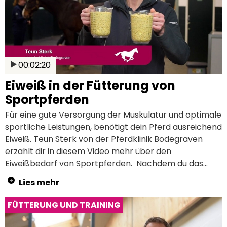
Themenseite.
Ebenso macht Hafer in bedarfsgerechten Mengen
Pferde nicht verrückt, sondern eher vital, lebensfroh
und arbeitswillig!
00:02:20
Eiweiß in der Fütterung von
Sportpferden
Für eine gute Versorgung der Muskulatur und optimale
sportliche Leistungen, benötigt dein Pferd ausreichend
Eiweiß. Teun Sterk von der Pferdklinik Bodegraven
erzählt dir in diesem Video mehr über den
Eiweißbedarf von Sportpferden. Nachdem du das
Video angeschaut hast, weißt du: Wieso dein Pferd
Lies mehr
ausreichend Eiweiß benötigt Welche Folgen ein
Eiweißmangel bei deinem Pferd hat Wie hoch der
FÜTTERUNG UND TRAINING
Eiweißbedarf von Sportpferden ist Erfahre mehr
über Eiweiß in der Pferdefütterung in unserem