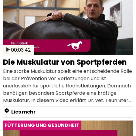
Ratgeber.
00:03:42
Die Muskulatur von Sportpferden
Eine starke Muskulatur spielt eine entscheidende Rolle
bei der Prävention vor Verletzungen und ist
unerlässlich für sportliche Höchstleitungen. Demnach
benötigen besonders Sportpferde eine kräftige
Muskulatur. In diesem Video erklärt Dr. vet. Teun Sterk,
Tierarzt in der Tierklinik Bodegraven, mehr über die
Lies mehr
Muskulatur von Sportpferden. Nachdem du dieses
Video angeschaut hast, weißt du: Wie die Muskulatur
FÜTTERUNG UND GESUNDHEIT
von Pferden zur Vorbeugung von Verletzungen