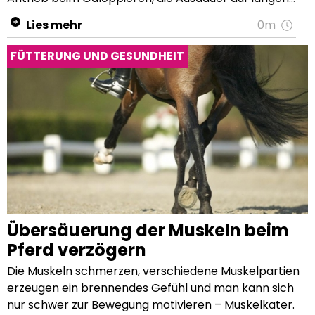
Lies mehr
0m
FÜTTERUNG UND GESUNDHEIT
Übersäuerung der Muskeln beim
Pferd verzögern
Die Muskeln schmerzen, verschiedene Muskelpartien erzeugen ein brennendes Gefühl und man kann sich nur schwer zur Bewegung motivieren – Muskelkater. Wer kennt ihn nicht? Nach einem intensiven Training oder nach einer Trainingspause tritt er auch bei Sportlern immer wieder auf. Muskelkater kommt natürlich nicht nur beim Menschen vor, sondern auch bei Pferden kann es zu einer Übersäuerung der Muskulatur kommen. Woher kommt die Übersäuerung? Wie kann die Muskelübersäuerung hinausgezögert werden? Und kann Spezialfutter die Muskeln des Pferdes unterstützen? Ein Pferd ist ein ausgezeichneter Athlet. Von Natur aus ist es ein Fluchttier und daher in der Lage schnell zu reagieren und sich in Bewegung zu setzen. Bei dieser Reaktion müssen die Muskeln blitzschnell viel Energie freisetzen. Diese Energie, welche die Muskeln zur Bewegung benötigen, kann auf 3 verschiedene Arten geliefert werden: Durch vollständige Verbrennung von Kohlenhydraten und Fetten (aerob). Durch Spaltung von Adenosintriphosphat (ATP) und Kreatinphosphat. Durch unvollständigen Abbau von Glukose, wodurch Milchsäure (Laktat) entsteht (anaerobe Glykolyse). Eine Übersäuerung entsteht, wenn zu viele, im Körper sauer wirkende Stoffe entstehen und die körpereigenen Puffersysteme überlasten. Hierdurch können die sauren Stoffwechselprodukte nicht adäquat neutralisiert und ausgeschieden werden. Dies ist kann auch bei der anaeroben Glykolyse der Fall sein, sollte dieser Prozess der Energiegewinnung zu stark ausgereizt werden: Bei entsprechend hoher und intensiver Belastung werden die Muskelzellen nicht mehr ausreichend mit Sauerstoff versorgt. Der Körper stellt auf die anaerobe Energiegewinnung um. Dabei fällt als Stoffwechselprodukt Milchsäure, das sogenannte Laktat, und freie Protonen (positiv geladene Wasserstoffionen) an. Die Protonen behindern die Aufnahme von Calcium, das notwendig ist, um aus ATP Energie zu gewinnen. Der Säure-Basenhaushalt gerät aus der Balance und der Säuregehalt im Blut steigt. Bei einer Übersäuerung, der sogenannten Azidose, ist der Säure-Basen-Haushalt des Körpers so gestört, dass der pH-Wert im arteriellen Blut unter 7,36 sinkt, also saurer wird. Die Übersäuerung entsteht aber nicht nur durch die direkte Milchsäureproduktion bei der anaeroben Glykolyse, sondern auch durch kleinste Muskelfaserrisse: die Überanstrengung der Muskulatur verursacht eine Zellzerstörung, welche ebenfalls zu einem Milchsäureanstieg führt. Durch die zunehmende Übersäuerung (Azidose) entstehen Muskelschmerzen, die Muskelkontraktion wird gestört und die Leistung somit eingeschränkt. Oft tritt der Muskelschmerz erst nach ein paar Stunden oder sogar am nächsten Tag auf. Ein Muskelkater tritt häufiger bei nicht trainierter Muskulatur und bei starker Überbelastung auf. Um eine Übersäuerung der Muskeln zu vermeiden, muss zwischen Laktatbildung und -abbau die Balance gewahrt werden. Das erfordert das Auffinden der individuellen anaeroben Grenze deines Pferdes, welche durch einen guten Trainingsplan gesund erweitert werden kann. Aber bedenke: jedes Pferd hat auch mit dem besten Training irgendwann seine Leistungsgrenze erreicht. Diese gilt es zu respektieren, um ein Pferd dauerhaft gesund erhalten zu können. Puffer gegen Übersäuerung der Muskeln Muskeln übersäuern aufgrund eines Überschusses an H+-Ionen aus der Milchsäure, den sogenannten freien Radikalen. Glücklicherweise verfügt das Pferd über ein System, dass die freien Radikalen „abfangen“ kann. Dann übersäuern die Muskeln nicht sofort bei der ersten Bildung von Milchsäure. Dies wird als Puffer bezeichnet. Sobald die Belastung nachlässt, stellen sich automatisch diese Puffer ein, um die Azidose zu kompensieren. Die Muskelschmerzen lassen innerhalb kürzester Zeit wieder nach. Die übermäßige Menge an Laktat wird zur Energiegewinnung herangezogen bzw. in ruhender Muskulatur zu Muskelglykogen aufgebaut. Carnosin ist z.B. ein Stoff mit Pufferwirkung. Er wird im Körper aus Beta-Alanin und L-Histidin gebildet. Eine hohe Carnosin-Konzentration in den Muskeln bewirkt einen großen Puffer und sorgt dafür, dass die Übersäuerung verzögert wird (Geor et al., 20131). Wie kann Beta-Alanin die Muskelübersäuerung verzögern? Damit dein Pferd eine ausreichende Pufferkapazität der Muskeln gegen Milchsäure aufbauen kann, benötigt es entsprechende „Bausteine“ für Carnosin: L-Histidin und Beta-Alanin. L-Histidin ist im Pferdefutter meist schon ausreichend vorhanden. Beta-Alanin, eine nicht-essentielle Aminosäure, sollte aber als Nahrungsergänzung dem Futter beigegeben werden. Untersuchungen (Dunnet and Harris, 1999) haben ergeben, dass die Futterbeigabe einer Nahrungsergänzung mit Beta-Alanin den Carnosin-Gehalt in den Muskeln erhöhen kann, da der Körper dann selbst mehr Carnosin produzieren kann. Dadurch ist das Pferd besser in der Lage, der Übersäuerung entgegenzuwirken und die intensiven Leistungen länger durchzuhalten. In der Lebensmittelbranche wird diese Art der Nahrungsergänzung für Ausdauersportler auch angewandt. (Hobson et al., 2012). Vollständige Versorgung der Muskeln mit Pavo Ergänzungsfutter Pavo MuscleCare Pavo MuscleCare ist ein ideales Ergänzungsfuttermittel für Pferde, die zur Übersäuerung neigen. Es unterstützt die Muskulatur vor allem nach großer Anstrengung und hilft, die Abfallstoffe, wie z.B. die Milchsäure, schneller wieder abzutransportieren. Dadurch wird die Muskulatur wieder locker. Vitamin E ​​Es enthält neben Beta-Alanin auch zusätzliche Antioxidantien, wie Vitamin C und einen höheren Gehalt an natürlichem Vitamin E in IE (internationale Einheiten) per mg (siehe Tabelle). Natürliches Vitamin E hat eine gute Bioverfügbarkeit (Pagan et al., 2005) und ist für den Pferdekörper dadurch effektiver. Zum Vergleich: Natürliches Vitamin E (RRR-alpha-Tocopherylacetat) hat einen Gehalt von 1,36 IE und synthetisches Vitamin E (all-rac-alpha-Tocopherylacetat) nur von 1 IE (Geor et al., 20132). Antioxidanten versorgen steife Muskeln und sorgen für eine schnellere Regeneration. Tabelle: Biologische Aktivität individueller Formen von Vitamin E (In IE/mg) Vitamin E RRR-Form all-rac-Form natürlich synthetisch α-Tocopherylacetat 1.36 1.00 α-Tocopherol 1.49 1.10 β-Tocopherol 0.40 0.30 γ-Tocopherol 0.20 0.15 δ-Tocopherol 0.016 0.012 Vitamin B6 und Cholin Ihr Pferd kann Vitamin B normalerweise selbst bilden, aber bei Stress funktioniert dieser Prozess nicht so optimal. Damit dieser Eigensyntheseprozess gefördert werden kann, wurde zusätzliches Vitamin B6 und Cholin hinzugefügt. Natrium ​Da während eines intensiven Trainings viele Salze wie Natrium, Kalium und Chloride, über den Schweiß ausgeschieden werden, wurde MuscleCare zusätzlich mit Natrium angereichert. Eine Natriumversorgung über Raufutter ist kaum möglich. Lediglich Kalium- und Chloridspeicher werden über das Raufutter wieder aufgefüllt. Das Natrium wurde für einen ausgeglichenen Säure-Basen-Haushalt hinzugefügt. (Geor et al., 20133). Erfahre mehr zum Thema „Salz im Pferdefutter“ in unserem Ratgeber. Die optimale Dosierung von Pavo MuscleCare: 100g pro Tag für ein erwachsenes Pferd mit einem Gewicht von 600kg. Gebe diese Menge pro Tag aufgeteilt in 2 Portionen zu je 50g. Bei einem Wettkampf bitte 2-3 Stunden vor dem Start verabreichen. Pavo Eplus Pavo Eplus ist für Pferde im Ausdauersport mit intensivem Training geeignet. Gerade nach starker körperlicher Anstrengung kann eine Anhäufung von Abfallstoffen zu Muskelübersäuerungen führen. Die hochdosierten Antioxidantien (Vitamin E und C) in Pavo Eplus helfen deinem Pferd, die Abfallstoffe zu neutralisieren. Zudem optimiert zusätzliches Magnesium die Muskelkoordination. Dein Pferd bewegt sich sichtbar geschmeidiger und kann Anstrengungen leichter aushalten. Die optimale Dosierung von Pavo Eplus: 100g pro Tag für ein erwachsenes Pferd mit einem Gewicht von 600kg. Du solltest dieses Ergänzungsfuttermittel präventiv vor und an Trainings- und Turniertagen füttern. Besonderheit: Kreuzverschlag bei Pferden Neben der klassischen Form der Muskelübersäuerung gibt es auch noch eine besondere und starke Art: Der Kreuzverschlag. Ein Kreuzverschlag wird im Volksmund als Feiertagskrankheit bezeichnet. In früheren Zeiten litten vor allem Arbeitspferde an einem Kreuzverschlag, die nach schwerer körperlicher Anstrengung 1 bis 2 Tage ruhten. Als sie dann wieder ihre Arbeit aufnahmen, traten plötzliche und starke Muskelbeschwerden auf. Das Pferd verweigerte die Arbeit und bewegte sich keinen Millimeter mehr vorwärts. Heutzutage tritt der akute Kreuzverschlag meist bei (Sport-)Pferden auf, die nach einer stark körperlichen Anstrengung, wie nach intensivem Ausdauertraining oder einem Turnier, meist ein paar Tage ruhen und in dieser Zeit die gleiche Menge an Kraftfutter bekommen. Die hohe Kohlenhydratzufuhr stellt eine Energiequelle dar, die durch die fehlende Anstrengung nicht genutzt wird. Als Folge bildet sich vermehrt Laktat, welches in den Muskelzellen gesammelt und nicht abgebaut wird. Zu viel Laktat schädigt die Muskelzellen. Dies tritt insbesondere in den Muskelketten der Rücken- und Kruppenregion auf. Darüber hinaus kann auch eine ständige, überhöhte Belastung ohne Ruhepause einen Kreuzverschlag in den Muskeln auslösen. Während einer Belastung treten dann ziemlich plötzlich erste Muskelschmerzen beim Pferd auf. Die Ausprägung der Symptome ist dabei je nach Schweregrad unterschiedlich. Folgende Symptome können auf einen Kreuzverschlag hinweisen: Klammer Gang und eine verkrampfte Haltung Nervosität und Unruhe Kolikartige Symptome Starker Flüssigkeitsverlust durch vermehrtes Schwitzen Urin ist strohgelb bis dunkelbraun verfärbt Oftmals plötzliche Bewegungsverweigerung Warme, verhärtete und geschwollene Muskelketten in der Rücken- und Krup