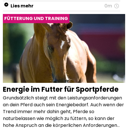
Lies mehr
0m
FÜTTERUNG UND TRAINING
Energie im Futter für Sportpferde
Grundsätzlich steigt mit den Leistungsanforderungen an dein Pferd auch sein Energiebedarf. Auch wenn der Trend immer mehr dahin geht, Pferde so naturbelassen wie möglich zu füttern, so kann der hohe Anspruch an die körperlichen Anforderungen nicht mehr allein durch Raufutter gedeckt werden. Daher spielen vor allem bei Sportpferden andere Energielieferanten, wie Kraftfutter und Ergänzungsfuttermittel, eine immer größere Rolle. Wichtig ist hierbei zu wissen, welchen Einfluss diese auf den Energiehaushalt des Pferdes nehmen. Eine bedarfsgerechte Fütterung ist nach wie vor das A und O einer gesunden Fütterung. Welchen Energiebedarf hat ein Sportpferd? Der Energiebedarf ergibt sich aus der Arbeitsintensität (Basis oder intensiver Turnier- und Rennsport), der Sportart (Ausdauer oder Sprint), der Rasse (Vollblut oder Robustpony), dem Alter (Junior oder Senior) sowie dem Gesundheitszustand. Relevant sind neben den Aspekten des Pferdes auch die Haltungsbedingungen: bekommt dein Pferd täglichen Weidegang, wird es ausschließlich in der Box gehalten oder im Offenstall? Auch dies nimmt Einfluss auf den Energiebedarf des Pferdes. Grundsätzlich wird der Energiebedarf bei Pferden in Megajoule (MJ) pro Tag angegeben. Laut GfE (Gesellschaft für Ernährungsphysiologie) wird für ein 600kg schweres Warmblutpferd in Boxenhaltung 63 MJ angesetzt. Wird dein Pferd stark in seiner Leistung gefordert, so kann sich dieser Energiebedarf um bis zu 50% erhöhen. Allerdings ersetzen keine Zahlen und Tabellen das Auge des Pferdebesitzers. Jedes Pferd ist individuell – genauso wie seine Bedürfnisse. Dies gilt es auch stets in der Fütterung und Haltung zu beachten. So sorgst du nicht nur für eine körperliche, sondern auch für eine seelische Ausgeglichenheit deines Pferdes. Welche Nährstoffe sollte ein Sportpferd mit dem Futter aufnehmen? In den letzten Jahren hat sich in der Zucht von Sportpferden sehr viel verändert. Dressurpferde haben ein überragendes Gangwerk und eine unglaubliche Rittigkeit. Springpferde besitzen eine grenzenlose Springbegabung, und Rennpferde können explosionsartige Sprints auf längeren Distanzen hinlegen. Solche Disziplinen erfordern einen sehr hohen Energiebedarf, der durch eine naturbelassene Fütterung kaum mehr zu decken ist. Dennoch solltest du beachten, dass der Magen-Darm-Trakt von Pferden nicht grenzenlos mit Nährstoffen gefüllt werden kann. Ist die Energieaufnahme höher als der Energiebedarf, kann dies langfristig zu nicht unerheblichen Problemen wie z.B. Koliken oder Hufrehe führen. Raufutter ist und bleibt die gesunde Grundfütterung Eine ausreichende Fütterung mit Raufutter ist für jedes Pferd essentiell wichtig. Spare daher niemals an Heu, Stroh und Gras für dein Pferd – egal ob Freizeit- oder Sportpferd. Trotz des erhöhten Energiebedarfs bei Sportpferden und dem relativ kleinen Magen-Füllvolumens ist eine Heuration von weniger als 1,5kg pro 100kg Körpergewicht nicht empfehlenswert. Durch eine ausreichende Raufütterung wird die Kautätigkeit und somit die Speichelproduktion angeregt, die einer gesunden Verdauung und der Vorbeugung von Magengeschwüren dient. Des Weiteren baut dein Pferd mittels einer langen Kautätigkeit Stress ab und ist länger beschäftigt, so dass das Risiko auf die Entwicklung von Verhaltensstörungen wie Weben oder Koppen reduziert wird. Kraftfutter als sinnvolle Ergänzung zum Grundfutter Mit steigender Leistungsanforderung steigt auch der Energiebedarf deines Pferdes, welcher dann nicht mehr ausschließlich über Raufutter gedeckt werden kann. Zum Leistungserhalt und zur Leistungssteigerung kann eine Zufütterung von Kraftfutter in diesem Fall sinnvoll sein. Je nach Sportart sind die Ansprüche an das Kraftfutter jedoch unterschiedlich. Der Pferdesport besteht aus vielen verschiedenen Disziplinen und bei jeder Disziplin werden verschiedene Eigenschaften von einem Pferd verlangt. In der Dressur muss das Pferd viel Geduld und eine gute Ausdauer haben. Im Gegensatz dazu benötigt das Pferd im Rennsport mit vielen Sprints besonders explosive Energie. Eiweiß im Pferdefutter Pferde im Leistungssport haben einen erhöhten Eiweißbedarf, da hier vor allem der Muskelaufbau und die Muskelregeneration im Vordergrund stehen. Dabei ist allerdings nicht der Gesamt-Eiweißgehalt im Futter entscheidend, sondern vielmehr die Eiweißzusammensetzung und konkret der Gehalt an essentiellen Aminosäuren. Die Toppings Pavo TopSport und die getreidefreie Variante Pavo RiceBran sind zum Beispiel besonders reich an essentiellen Aminosäuren und somit bestens für Sportpferde geeignet. Eine nicht bedarfsgerechte Eiweißfütterung sollte allerdings vermieden werden, da diese sowohl die Leber als auch die Nieren langfristig schädigen kann. Du möchtest mehr über den Eiweißbedarf von Pferden erfahren? In unseren Ratgeber „Eiweiß im Pferdefutter“ erhältst du weitere Informationen. Zucker und Stärke im Pferdefutter Vor allem Pferde, von denen eine schnelle und explosive Leistung verlangt wird, wie es z.B. bei Rennpferden der Fall ist, ist eine schnell verfügbare Energie wichtig. Diese wird vor allem durch Zucker und Stärke geliefert. Da zuckerreiche Futtersorten zudem sehr schmackhaft sind, eignen sich diese auch für Pferde, die schlecht fressen. Besonders empfehlenswert ist hier das Power Performance Müsli Pavo Triple P. Achte jedoch bei einer Zufütterung von zucker- und stärkehaltigen Futtermitteln darauf, dass die Verdauungskapazitäten bei Pferden begrenzt sind. Gelangen zu viel unverdaute Zucker- und Stärke-Anteile in den Dickdarm, führt dies zu einer Störung der empfindlichen Darmflora. Erfahre mehr zu diesem Thema in unserem Ratgeber „Was bewirkt Zucker beim Pferd?“. Fette und Öle im Pferdefutter Um den Energieanteil im Futter um bis zu 10% erhöhen zu können, eignet sich die Zufütterung von Ölen. Die Fett-Verdauung im Dünndarm ist für Pferde nicht belastend, hat keinen Einfluss auf den Blutzuckerspiegel und regt die Insulinproduktion nicht an. Allerdings empfehlen sich ausschließlich hochwertige Öle für die Pferdefütterung. Leinöl hat z.B. einen hohen Anteil an Omega-3-Fettsäuren. Aber auch Sonnenblumen- oder Maiskeimöl sind für Pferde sehr gut geeignet. Um die Vielfältigkeit beizubehalten, füttere diese Öle am besten im Wechsel. Neben der separaten Beigabe von Ölen gibt es auch Futtersorten, die bereits einen besonders hohen Anteil an essentiellen Ölen haben. Diese Futtermittel eignen sich besonders für Pferde im Ausdauersport, Bei der Zufütterung von Öl ist es sehr wichtig, dass du eine Gesamtölmenge von 500ml pro Tag nicht überschreitest. Werden regelmäßig höhere Mengen gefüttert, könnte dies den Darm und die Leber zu sehr belasten. Tipp: Grundsätzlich das Kraftfutter in mindestens 3-4 Portionen aufteilen. Eine vorangestellte Raufütterung ist ebenfalls empfehlenswert. Wie erkennst du das richtige Kraftfutter? Damit dein Pferd Höchstleistungen erbringen kann, sollte sein Energiebedarf optimal durch sein Futter gedeckt werden. Zu wenig Energie im Futter kann z.B. dazu führen, dass dein Pferd an Gewicht verliert und zu wenig Kraft hat, um schwere Aufgaben zu bewältigen. Zu viel Energie hingegen kann zu Übergewicht führen und Wohlstandskrankheiten begünstigen. Daher ist es wichtig, dass du die Energiewerte des Kraftfutters mit dem Bedarf deines Pferdes abgleichst, um diesen auch bedarfsgerecht decken zu können. Hierbei unterstützt dich der Pavo Energy Level Plan. Dieser Plan besteht aus 3 unterschiedlichen Energy Leveln: 1. Energy Level Low 2. Energy Level Medium 3. Energy Level High Leicht arbeitende Freizeitpferde zählen meist zum Energy Level Low: Energy Level Low = Minimum 3-4 Trainingseinheiten pro Woche, durchschnittlich 30-60 Minuten Training täglich, davon 48% Schritt, 48% Trab und 4% Galopp. Leicht arbeitende Freizeitpferde zählen meist zum Energy Level Low: Energy Level Low = Minimum 3-4 Trainingseinheiten pro Woche, durchschnittlich 30-60 Minuten Training täglich, davon 48% Schritt, 48% Trab und 4% Galopp. Energy Level Medium = Minimum 3-4 Trainingseinheiten pro Woche, durchschnittlich 30-60 Minuten Training täglich, davon 23% Schritt, 57% Trab und 20% Galopp/Springen. Energy Level High = Minimum 3-4 Trainingseinheiten pro Woche, durchschnittlich 30-60 Minuten Training täglich, davon 23% Schritt, 39% Trab und 38% Galopp/Springen. Um das Energy Level deines Sportpferdes zu bestimmen, kannst du einfach eine Woche lang jeden Tag messen, wie viel du dein Pferd im Schritt reitest, trabst und galoppierst. Diese Werte teilst du anschließend durch 7, um die durchschnittliche Arbeit pro Tag zu erhalten. Diese Minuten rechnest du dann in Prozentzahlen um und gleichst sie anschließend mit den vorgegebenen Werten der Pavo Energy Level ab. Die passenden Pavo Futtersorten für dein Sportpferd erkennst du dann anhand der Sternenanzahl auf den einzelnen Futtersäcken: 1 Stern steht für Energy Level Low, 2 Sterne repräsentieren das Energy Level Medium und 3 Sterne das Energy Level High. Hast du z.B. gemessen, dass dein Pferd auf Energy Level High trainiert, eignen sich Pavo Futtersorten mit 3 abgebildeten Sternen auf dem Futtersack. Die Energiewerte der Futtermittel basieren auf den internationalen Richtlinien der NRC und CVB. Welche Muskelgruppen beim Pferd benötigen welche Energiequellen? Im Pferdesport wird anhand der Nährstoffzusammensetzung entsprechend von schnell verfügbarer Energie (Kohlenhydrate) und langsam freiwerdender Energie (Fette) gesprochen. Die Energiequellen Zucker und Stärke haben folgenden Eigenschaften: Durch Entfernung von Wasser ist Stärke nichts anderes als eine große zusammenhängende Menge von Zuckermolekülen. Zucker sind einfache Moleküle, die leicht zu trennen sind. Einzelne Zuckermoleküle sind für den Muskel dadurch schnell verfügbar. Bei der Verbrennung von Glucose werden jedoch verschiedene Abfallstoffe freigesetzt, die wieder neutralisiert wer