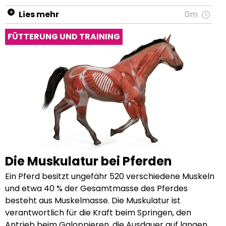
Lies mehr
0m
FÜTTERUNG UND TRAINING
Die Muskulatur bei Pferden
Ein Pferd besitzt ungefähr 520 verschiedene Muskeln und etwa 40 % der Gesamtmasse des Pferdes besteht aus Muskelmasse. Die Muskulatur ist verantwortlich für die Kraft beim Springen, den Antrieb beim Galoppieren, die Ausdauer auf langen Strecken und für die Feinmotorik während der Dressur. Die Hauptaufgabe der Muskeln ist also ganz einfach: Bewegung. Die Muskeln werden in 3 verschiedene Muskeltypen eingeteilt: Glatte Muskeln sind die Muskeln, die nicht aktiv kontrolliert werden können. Sie sind für die inneren Organe zuständig und sorgen unter anderem für die Bewegung im Verdauungstrakt. Herzmuskel, welcher den größten Teil der Wand des Herzens bildet. Der Herzmuskel ist der wichtigste Muskel im Körper von Säugetieren und ist der Motor des Kreislaufes. Man kann ihn aber, ebenso wie die glatten Muskeln, nicht kontrollieren. Skelettmuskeln sind für die willkürlichen und aktiven Körperbewegungen zuständig. Dazu gehören z.B. die Bein- und die Halsmuskulatur. Sie werden auch als „aktiver Bewegungsapparat“ bezeichnet. Durch die Kontraktion, also das Zusammenziehen der Skelettmuskeln entsteht eine Bewegung. Sie dienen dazu, den Pferdekörper zu stabilisieren, die Körperteile zu bewegen und zusätzlich auch, um den Körper zu wärmen. Dieser Muskeltyp sollte aktiv und regelmäßig bewegt, bzw. trainiert werden. Der Aufbau eines Skelettmuskels: Alle Skelettmuskeln haben einen Ursprung, welcher der Körpermitte zugewandt ist, einen Bauch, der sehr elastisch und gut durchblutet ist, und einen Ansatz, welcher der Körpermitte abgewandt ist. Aus dem Ursprung und dem Ansatz gehen die Sehnen hervor, welche die Übertragung der Muskelbewegung auf die Knochen ermöglichen. Über die Muskeln werden die Sehnen mit Blut versorgt. Mithilfe spezieller Sehnenfasern sind die Sehnen fest am Skelett verankert. Sehnen sind wenig elastisch und dehnbar, können aber große Zugwiderstände aushalten. Die Übergänge der Sehne zum Skelett und zum Muskel sind recht empfindlich. Diese Schwachstelle ist daher bei einer Überanstrengung der Muskulatur besonders verletzungsanfällig. Ein Muskel besteht zu 75% aus Wasser und zu 25% aus Eiweißen, Fetten und Kohlenhydraten. Im Detail ist ein Muskelstrang aus verschiedenen Schichten mit einzelnen Bausteinen zusammengesetzt. Somit besteht jeder Muskel aus 10 bis 40 Faserbündeln, die sich aus unzählig vielen Muskelfasern zusammensetzen. In den Muskelfasern befindet sich wiederrum eine große Anzahl an Fibrillen. Diese sind dann die kleinsten Bausteine der Muskulatur und bestehen zum größten Teil aus den beiden „Motorproteinen“ Myosin und Aktin. Zusammen bilden Myosin und Aktin die kontraktile Einheit des Muskels, wobei Myosin der Auslöser für das Zusammenziehen der Muskeln ist. Es gibt 2 verschiedene Typen von Muskelfasern: Genetisch bedingt unterscheidet sich der Muskelaufbau bei Pferden. Hierdurch ergibt sich ihre besondere Eignung für bestimmte Disziplinen. Typ I: Rote oder Slow-Fasern Die Muskelfasern des Typs I sind Muskeln, die sich langsam zusammenziehen und bei gleichbleibender Belastung und ausreichender Sauerstoffversorgung über einen langen Zeitraum konstant und ohne Leistungsverlust aktiv sein können. Darum nennt man diese Fasern auch „Ausdauer-Fasern“. Sie sind für das Ausdauertraining besonders wichtig, so dass dieser Muskeltyp z.B. bei Distanzpferden stark ausgeprägt ist. Typ II: Weiße oder Fast-Fasern Die Fasern des Typs II verbrauchen viel Energie und werden in 2 Untergruppen unterteilt. Die Muskelfasern des Typs IIA sind besonders kraftvoll und besitzen einen hohen Anteil an dem roten Blutfarbstoff Myoglobin. Myoglobin kann viel Sauerstoff aufnehmen, was vor allem für kraftvolle Ausdauerleistungen relevant ist. Dieser Muskelfasertyp ist daher vermehrt bei Pferden zu finden, die über einen längeren Zeitraum maximale Leistung erbringen müssen, wie z.B. bei Vielseitigkeitspferden. Die Muskelfasern des Typs IIB kontrahieren besonders schnell. Sie kommen vor allem bei kurzen, explosionsartigen Anstrengungen zum Einsatz, wie es z.B. für das schnelle Sprinten auf kurzen Strecken im Rennpferdesport erforderlich ist. Je nach Rasse unterscheidet sich der Anteil der Muskelfasern in den Muskeln deines Pferdes. Auch das Training kann den prozentualen Anteil der Muskelfasertypen beeinflussen. Wenn du mit deinem Pferd Schnelligkeit und Kraft trainierst, erhöht sich der Anteil des Muskelfasertyps II. Ein langes und kontinuierliches Training wirkt sich hingegen auf den Anteil des Muskelfasertyps I in der Skelettmuskulatur aus. Die Muskeln werden in 3 verschiedene Tätigkeitsgruppen eingeteilt: Beuger, Strecker und Rotatoren. Bei jeder Bewegung müssen die Muskeln wie ein Team zusammenarbeiten, denn nur so sind fließende Bewegungsabläufe möglich. Hierbei wird jedem Muskel seine Rolle als Agonist oder Antagonist zugeteilt. Je nach Bewegungsrichtung werden diese Rollen verteilt und getauscht: Wenn dein Pferd sein Bein beugt, ist der Beuger der aktive Muskel (Agonist). Er wird dicker. Der Strecker ist dabei der passive Muskel (Antagonist) und muss sich entspannen, um die Bewegung nicht zu blockieren. Bei der Beinstreckung werden dann die Rollen getauscht: Der Strecker wird zum aktiven Muskel (Agonist) und der Beuger zum passivem Muskel (Antagonist). Die Muskelgruppe der Rotatoren wird auch als Muskel-Sehnen-Kappe bezeichnet und umgibt die Gelenke kappenförmig. Die Muskelpartie ist besonders dehnbar und umfasst bewegliche Gelenke, wie z.B. die Schultern. Für die Muskelkontraktion, bzw. für die Muskelentspannung ist eine ausreichende Zufuhr bestimmter Nährstoffe, wie Calcium und Magnesium, essentiell. Sollte dein Pferd also schnell zu Muskelverspannungen oder Krämpfen leiden, kann ein angereicherter Futterzusatz eine lockere und geschmeidige Muskulatur unterstützen. Wie die verschiedenen Muskelgruppen im Pferdekörper zusammenspielen Die Muskeln deines Pferdes werden in verschiedene Muskelgruppen eingeteilt. Jede Gruppe ist für eine bestimmte Funktion zuständig. Jedoch arbeiten alle Muskelgruppen in ihrer Gesamtheit wie ein Werk aus verschiedenen, ineinandergreifenden Zahnrädern zusammen. Die Gruppen stehen somit in einer funktionalen Beziehung zueinander und sorgen für einen reibungslosen Bewegungsablauf. Die verschiedene Muskelgruppen werden anders trainiert und beansprucht, je nach dem, was du von deinem Pferd erwartest. Dennoch ist es wichtig, dass du die Muskelgruppen deines Pferdes als Ganzes betrachtest, denn der schwächste Muskel in einer Gruppe kann die gesamte Muskelkette beeinflussen und belasten. Dies kann dann auch zu Muskelverkrampfungen und Überlastungssymptomen führen. Die 2 wichtigsten Muskelketten innerhalb der Muskelgruppen sind die dorsale und ventrale Kette. Die Muskelgruppen der dorsalen Kette befinden sich über den Wirbeln. Dazu gehören die Muskulatur des oberen Halsabschnittes, die Rückenmuskulatur, die Muskulatur der Kruppe und die Oberschenkelmuskulatur. Diese Muskeln sind Streckmuskeln des Rumpfes sowie der Hüfte. Die dorsale Kette ermöglicht das Anheben des Hales und das Rückwärtsrichten der Hinterhand. Dann gibt es noch die ventrale Muskelkette, die aus den unteren Halsmuskeln, den Bauchmuskeln und den vorderen Oberschenkelmuskeln besteht. Diese Muskeln sind Beugemuskeln des Halses, des Rumpfes und der Hüfte. Hierdurch wird das Senken des Halses ermöglicht. Außerdem sorgt die Muskelkette dafür, dass die Hinterhand untertreten kann. Die Halsmuskulatur Die obere Seite des Halses vom Widerrist bis zum Genick nennt man auch Oberlinie. Diese Muskelpartie ist durch gleichmäßige Muskelstränge gekennzeichnet, die für die Bewegung der wendigsten Abschnitte der Wirbelsäule zuständig sind. Sie sorgen also dafür, dass dein Pferd den Kopf in alle Richtungen bewegen kann. Es wird zwischen den kurzen und den langen Halsmuskeln unterschieden. Die kurzen Halsmuskeln verbinden zwei Wirbel miteinander, die langen Halsmuskeln umspannen gleich ganze Bereiche der Wirbelsäule des Pferdes. Die Brustmuskulatur Da ein Pferd kein Schlüsselbein hat, übernehmen die Brustmuskeln diese Verbindungsaufgabe. Die Muskulatur verbindet also die Vorderbeine mit dem Rumpf und ermöglicht den Vorderbeinen das Tragen und Anheben des Rumpfes. Darüber hinaus ziehen sie die Gliedmaßen an den Körper heran und ermöglichen deinem Pferd, dass es die Vorderbeine nach innen bewegen kann. Die Brustmuskulatur ist sehr kraftvoll und für die Tragfähigkeit der Vorhand entscheidend. Die Rückenmuskulatur Die Rückenmuskulatur des Pferdes verläuft rechts und links neben der Wirbelsäule und ist der längste Muskel des Pferdes. Der lange Rückenmuskel reicht vom Kreuzbein entlang der gesamten Lenden-, Brust- und Halswirbelsäule bis zum Hinterhauptbein des Schädels. Für ein Reitpferd ist ein starker Rücken das A und O, denn nur mit einer gesunden Wirbelsäule und einer starken Rückenmuskulatur kann dein Pferd dich ohne Probleme tragen. Die Rückenmuskulatur nimmt nicht nur Einfluss auf die Biegung, Lockerheit und Anspannung der Wirbelsäule, sondern auch auf die Atemfreiheit des Brustkorbes sowie der Schulterfreiheit in der Gangbewegung. Sprich, eine gesunde Rückenmuskulatur hat einen enormen Einfluss auf die Gesundheit deines Pferdes. Die Bauchmuskulatur Die Bauchmuskulatur ist mit der Rückenmuskulatur verkettet. Die beiden Muskelpartien gehören demnach zusammen: Ein gesunder Rücken benötigt eine gesunde Bauchmuskulatur und umgekehrt. Die untere Muskulatur (die Bauchmuskulatur) trägt zur Stärkung der oberen Muskulatur (die Rückenmuskulatur) bei. Die Bauchmuskulatur hebt und stützt den Rücken. Gleichzeitig unterstützt die Muskulatur das Becken und den Rumpf. Fehlt die unterstützende Bauchmuskulatur, können eine schwache Rückenmuskulatur sowie Rückenschmerzen die Folge sein. Die Hinter- und Vorhandmuskulatur Die Hinterhandmuskulatur und die Vorhandmuskulatur sind 2 Muskelpartien, die für die Bewegung des Pferdes zust