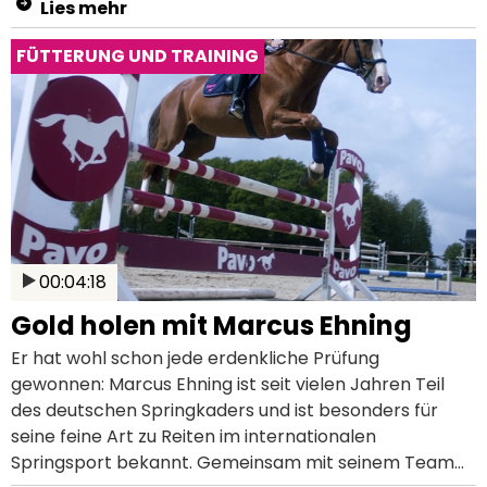
Lies mehr
sind. Außerdem erzählt sie uns, wie ihre Dressurpferde
mit der richtigen Fütterung tägliche Höchstleistungen
FÜTTERUNG UND TRAINING
erbringen.
00:04:18
Gold holen mit Marcus Ehning
Er hat wohl schon jede erdenkliche Prüfung
gewonnen: Marcus Ehning ist seit vielen Jahren Teil
des deutschen Springkaders und ist besonders für
seine feine Art zu Reiten im internationalen
Springsport bekannt. Gemeinsam mit seinem Team