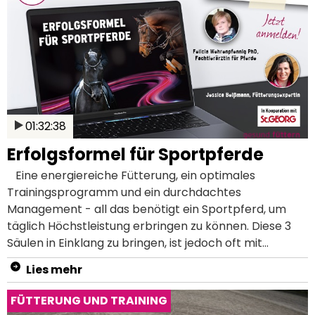
01:32:38
Erfolgsformel für Sportpferde
Eine energiereiche Fütterung, ein optimales
Trainingsprogramm und ein durchdachtes
Management - all das benötigt ein Sportpferd, um
täglich Höchstleistung erbringen zu können. Diese 3
Säulen in Einklang zu bringen, ist jedoch oft mit
zahlreichen Herausforderungen verbunden. Pavo
Lies mehr
Fütterungsexpertin Jessica Beißmann und
Pferdefachtierärztin Felicia Wehrenpfennig geben dir
FÜTTERUNG UND TRAINING
in diesem Seminar hilfreiche Tipps zu Fütterung,