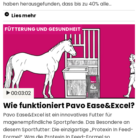
haben herausgefunden, dass bis zu 40% alle
Freizeitpferde, bis zu 50% aller Fohlen, bis zu 60% aller
Lies mehr
Turnierpferde und sogar bis zu 90% aller Rennpferde
unter Magengeschwüren leiden.
FÜTTERUNG UND GESUNDHEIT
00:03:02
Wie funktioniert Pavo Ease&Excel?
Pavo Ease&Excel ist ein innovatives Futter für
magenempfindliche Sportpferde. Das Besondere an
diesem Sportfutter: Die einzigartige „Protexin In Feed-
Formel“. Was die Protexin In Feed-Formel so