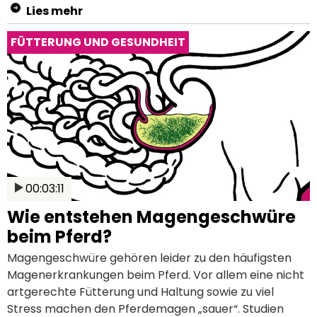
und seinen Sportpferden arbeitet er jeden Tag hart,
Lies mehr
um seine Leistungen stetig zu verbessern. Aber was
braucht es zusätzlich, um über so viele Jahre auf
FÜTTERUNG UND GESUNDHEIT
einem solchen hohen Niveau zu reiten? In dieser
Dokumentation gewährt Springreiter Marcus Ehning
einen Blick hinter die Kulissen. Was sind die schönen
und schwierigen Momente, wenn man an der Spitze
steht? Und was braucht er, um das Beste aus sich und
seinen Pferden herauszuholen?
00:03:11
Wie entstehen Magengeschwüre
beim Pferd?
Magengeschwüre gehören leider zu den häufigsten
Magenerkrankungen beim Pferd. Vor allem eine nicht
artgerechte Fütterung und Haltung sowie zu viel
Stress machen den Pferdemagen „sauer“. Studien