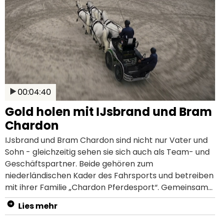
Training und Management von Sportpferden.
Nachdem du dieses Video angeschaut hast, weißt du:
Wie die Muskulatur eines Sportpferdes beansprucht
wird Welchen Energiebedarf ein Sportpferd hat Wie
die artgerechte Fütterung eines Sportpferdes
aussieht Wie du das Training für dein Sportpferd
richtig aufbaust und planst Erfahre mehr über den
Energiebedarf von Sportpferden in unserem
00:04:40
Ratgeber.
Gold holen mit IJsbrand und Bram
Chardon
IJsbrand und Bram Chardon sind nicht nur Vater und
Sohn - gleichzeitig sehen sie sich auch als Team- und
Geschäftspartner. Beide gehören zum
niederländischen Kader des Fahrsports und betreiben
mit ihrer Familie „Chardon Pferdesport“. Gemeinsam
holten die beiden schon einige Schleifen und sogar
Lies mehr
Goldmedaillen nach Hause. Aber wie schafft es die