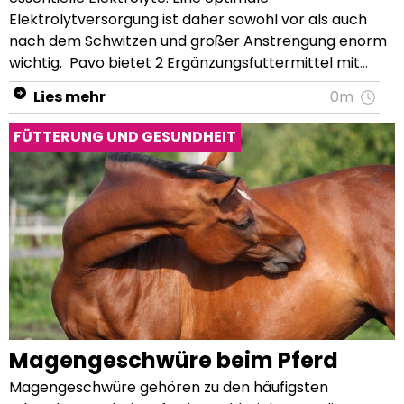
Lies mehr
0m
FÜTTERUNG UND GESUNDHEIT
Magengeschwüre beim Pferd
Magengeschwüre gehören zu den häufigsten Erkrankungen beim Pferd. In zahlreichen Studien wurde bei verschiedenen Pferdegruppen die Häufigkeiten von Magengeschwüren und Magenschleimhautreizungen beschrieben. So leiden bis zu 50% alle Freizeitpferde, bis zu 75% aller Fohlen bzw. Absetzer, bis zu 60% aller Turnierpferde und sogar bis zu 90% aller Rennpferde unter Magenproblemen. Die Gründe hierfür sind vielfältig und oft noch nicht abschließend klar. Die Hauptursachen scheinen aber eine nicht artgerechte Fütterung und Haltung sowie zu viel Stress zu sein. Diskutiert werden auch genetische Faktoren, wie eine hohe Sensibilität. Aber wie entstehen Magengeschwüre, was sind die Symptome, was kannst du im Akutfall machen, wie kannst du ihnen vorbeugen? Das wollen wir in diesem Artikel klären. Wie Magengeschwüre entstehen Der Magen eines Pferdes besteht aus drei Teilen: einem drüsenlosen oberen Magenteil, einem drüsenreichen unteren Teil und dem Magenausgang. Im drüsenlosen Teil findet eine erste mikrobielle Verdauung im neutralen pH-Bereich statt. Im drüsenreichen Teil verdaut die aggressive Magensäure den Nahrungsbrei weiter, so dass der Verdauungsprozess im Dünndarm optimal abläuft. Menschen produzieren nur nach der Nahrungsaufnahme Magensäure. Anders ist es beim Pferd, das kontinuierlich, also rund um die Uhr, Magensäure produziert. Da dein Pferd eigentlich ein Dauerfresser ist, macht die kontinuierliche Zuführung von Magensäure durchaus Sinn. Die empfindliche Magenschleimhaut ist im unteren Teil des Magens, in dem bei guten Haltungs- und Fütterungsbedingungen kontinuierlich Futterbrei steht und verdaut wird, hervorragend gegen den niedrigen pH-Wert der Magensäure durch eine effektive Schutzschicht geschützt. Im oberen Teil fehlt dieser Schutz hingegen, da hier die Magenschleimhaut im Normalfall nicht mit der aggressiven Magensäure in Kontakt kommt. Entstehen lange Fresspausen oder wird generell zu wenig Raufutter gefüttert, ist die Menge an Rohfaser im Magen zu gering und der Nahrungsbrei ist deutlich flüssiger als üblich. Zudem fehlt durch mangelnde Kautätigkeit der Speichel, welcher beim Pferd nur durch Kauen gebildet wird. Der Speichel sorgt aber durch seinen neutralen pH-Wert für eine Abpufferung der überschüssigen Magensäure. Bei mangelnder Speichelzufuhr sinkt demnach der pH-Wert des Mageninhalts kontinuierlich weiter ab. Bei jeder Bewegung des Pferdes schwappt nun die saure Flüssigkeit in den ungeschützten drüsenlosen Teil, wodurch es vor allem am Übergang zu dem geschützten Magenbereich zu Reizungen der Schleimhaut (Gastritis) oder zu Magengeschwüren kommt. Auch bei der Fütterung von zu großen Mengen Kraftfutter pro Mahlzeit werden Magenprobleme begünstigt. Kraftfutter wird weniger stark gekaut, wodurch deutlich weniger Speichel für die Pufferung der Magensäure zur Verfügung steht. Zudem ist der relativ kleine Magen mit einer großen Menge Kraftfutter (ab 2 kg pro Mahlzeit) so gefüllt, dass der Futterbrei bis an den Übergang zum drüsenlosen Teil reicht. Wird nun auch noch trainiert, gelangt der saure Magenbrei kontinuierlich in den oberen Magenbereich, wodurch weitere Reizungen entstehen. Zudem wird auch die mikrobielle Verdauung massiv gestört. Ist dies nur einmalig der Fall, kann sich die Magenschleimhaut gut selbst regenerieren. Hält dieser Zustand jedoch über längere Zeit an oder ist Alltag, können aus dem Magenschleimhautreizungen Magengeschwüre (Magenulzera), auch Equine Gastric Ulcer Syndrome (EGUS) genannt, entstehen. Symptome bei Magenschleimhautreizungen und Magengeschwüren Die Symptome bei Magenproblemen sind sehr vielfältig und gerade am Anfang oft sehr unspezifisch. Das eine ausschlaggebende Symptom gibt es leider nicht. Einige Pferde zeigen ihr Unwohlsein aufgrund von Magenproblemen deutlich, andere kaum. Deshalb werden Magenschleimhautreizungen und Magengeschwüre oft spät, manchmal auch gar nicht erkannt. Gerade weil es nicht nur dieses eine Symptom gibt, ist es wichtig, die Möglichkeit von Magenproblemen immer im Hinterkopf zu haben, wenn sich dein Pferd auffällig verhält. Es gibt aber eine Liste von Anzeichen bei erwachsenen Pferden und bei Fohlen, die auf Magenprobleme hindeuten können. Tritt eines oder mehrere Symptome bei deinem Pferd auf, solltest du auf jeden Fall umgehend deinen Tierarzt zu Rate ziehen. Welche Symptome treten bei ausgewachsenen Pferden auf? Akute oder wiederkehrende Koliken, besonders nach dem Fressen von Kraftfutter Schlechtes oder selektives Fressen Vermehrtes oder reduziertes Trinken Häufiges Gähnen Maulgeruch Zähneknirschen Flehmen Leerkauen Aufstoßen Schlechter Allgemeinzustand Abwehrreaktion beim Satteln und Gurten Häufiges zum Bauch schauen Gewichtsverlust Verhaltensveränderungen, z.B. Koppen Welche Symptome treten bei Fohlen auf? Durchfall Kolik Schlechtes Milchtrinken oder ständiges Abbrechen Starkes Speicheln Zähneknirschen Aufgeblähter Bauch Fieber und Veränderungen im Blutbild Stumpfes Fell Schlechter Entwicklungszustand Diagnosemöglichkeiten beim Pferd bei Magengeschwüren Wenn du eines oder mehrere der erwähnten Symptome bei deinem Pferd regelmäßig bemerkst, ist eine tierärztliche Abklärung notwendig. Hierbei gibt es zwei Möglichkeiten der Diagnostik: Eine diagnostische Therapie mit Medikamenten oder eine Magenspiegelung (Gastroskopie). Eine Gastroskopie ist das erste Mittel der Wahl bei einem Verdacht auf Magenprobleme. Sie ist eine sichere Diagnose von entstehenden oder bestehenden Magenproblemen. Es handelt sich um einen kleinen Eingriff, der am stehenden, sedierten Pferd vorgenommen wird. Dein Pferd darf einige Stunden vorher nichts fressen und trinken, damit die Sicht im Magen frei bleibt. Bei der Gastroskopie wird ein flexibles Endoskop mit Kamera über die Nüstern eingeführt, zum Kehlkopf vorgeschoben und nach dem Abschlucken vorsichtig über die Speiseröhre bis in den Magen und anschließend in den vorderen Dünndarmabschnitt weitergeschoben. Durch dieses Verfahren können alle relevanten Verdauungsabschnitte direkt auf dem Bildschirm betrachtet und beurteilt werden. Die diagnostische Therapie erfolgt mit Hilfe eines Antazidums, ein Medikament, das die Ausschüttung der Magensäure reguliert und die Magensäure neutralisiert. Dein Pferd erhält für einen gewissen Zeitraum das Medikament, das auch für die Therapie von Magengeschwüren eingesetzt wird. Sollten sich die Symptome sichtbar verbessern, ist ein Magengeschwür als Ursache sehr wahrscheinlich. Diese Methode wird dann gewählt, wenn eine Magenspiegelung bei deinem Pferd aus verschiedenen Gründen nicht möglich ist. Was sind die Ursachen von Magenproblemen bei Pferden? Die eine Ursache für die Entstehung von Magengeschwüren oder Magenschleimhautreizungen gibt es nicht. Es spielen aber sowohl genetische Faktoren, wie zum Beispiel die Rasse, der Blutanteil und das Interieur eine Rolle, als auch Umweltfaktoren. Zu den Hauptrisikofaktoren gehören besonders Fehler in der Fütterung, Haltung, und dem Training, aber auch Stress. Vor allem wenn die genetische Veranlagung Magenprobleme begünstigt, können Managementfehler und Stress schnell zum Problem werden. Genetik Prinzipiell werden Magenprobleme über alle Rassen, Geschlechter und Altersgrenzen hinweg beschrieben. Jedoch weiß man, dass gewisse Rassen, z.B. solche mit hohem Blutanteil, eine höhere Wahrscheinlichkeit haben, Magengeschwüre zu entwickeln, als z.B. Robustpferderassen. Auch Pferde, die wenig stressresistent sind und eine hohe Nervosität haben, sind eher von Magenproblemen betroffen als innerlich ruhige, gelassene Pferde. Fütterung Vor allem ein Mangel an Raufutter, zu viel stärkehaltiges Kraftfutter, verteilt auf wenige Portionen, Unruhe und Stress beim Fressen und zu lange Fresspausen (länger als 6 Stunden) werden für das Entstehen von Magengeschwüren bei Pferden verantwortlich gemacht. Durch die kontinuierlich produzierte und ausgeschüttete Magensäure wird das Milieu im Magen immer saurer, wenn nicht genügend Raufutter oder zu große Mengen an Stärke gefüttert werden. Dies beeinträchtigt nicht nur die Verdauung negativ, auch die Schutzschicht im drüsenhaltigen Magen kann beschädigt werden. Durch Bewegung schwappt die Magensäure auch immer wieder in den drüsenlosen Teil und kann so die Magenschleimhaut schädigen. Der niedrige pH-Wert von unter 2 sorgt hier für eine Art von Verbrennungswunden. Haltung, Stress und Verhalten Diese drei Schlagworte beschreiben einen großen Ursachenpool für die gravierenden Auswirkungen von Magengeschwüren. Eine nicht artgerechte Haltung mit wenig bis keinem Weide- und/oder Paddockgang, fehlende Sozialkontakte zu Artgenossen und eine unruhige, stressvolle Umgebung im Stall können Magengeschwüre begünstigen. Auch Stress beim Transport, Stallwechsel oder Überforderung bei der Arbeit sind Faktoren, welche die Magengesundheit und den Verdauungstrakt generell negativ beeinflussen. Stress führt dabei immer zu einer Ausschüttung von Cortisol und damit zur Verringerung der Abwehrkräfte der Magenschleimhaut durch eine verringerte Durchblutung. Dadurch kann es vermehrt zu Schädigungen im Magen kommen. Magengeschwüre spiegeln sich auch im Verhalten der Pferde wider, welches sich dadurch auch nachhaltig negativ verändern kann. Es können sich dadurch Verhaltensauffälligkeiten entwickeln, wie z.B. Koppen. Hier geht man davon aus, dass durch das Aufsetzen eine Art Kauen simuliert werden soll, um Speichel zu produzieren, welcher die Magensäure etwas puffern kann. Training und Wettkampf Im Pferdesport lassen sich intensives Training in Kombination mit Leistungsstress in akuten Phasen kaum vermeiden. Auch wenn dein Pferd optimal auf diese Situationen vorbereitet ist, können körperlicher und psychischer Stress entstehen. So steigt, selbst bei optimaler Haltung und Fütterung, mit der Intensität der Wettkampfteilnahme das Risiko auf die Entstehung von M