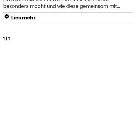
besonders macht und wie diese gemeinsam mit
anderen wertvollen Inhaltsstoffen den
Lies mehr
Verdauungstrakt deines Sportpferdes unterstützt,
erfährst du in diesem Animationsvideo. Nachdem du
das Video angeschaut hast, weißt du: Wie Pavo
1 / 1
Ease&Excel den Magen deines Pferdes schützt
Welche wichtigen Inhaltsstoffe in Pavo Ease&Excel
enthalten sind Für welche Pferde Pavo Ease&Excel
geeignet ist Erfahre mehr über den Verdauungstrakt
von Pferden in unserem Ratgeber.