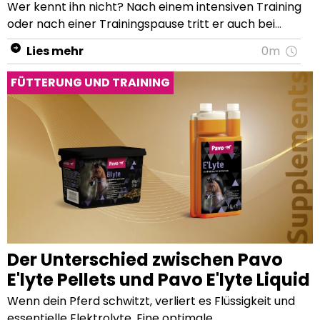
Lies mehr
0m
FÜTTERUNG UND TRAINING
Der Unterschied zwischen Pavo
E'lyte Pellets und Pavo E'lyte Liquid
Wenn dein Pferd schwitzt, verliert es Flüssigkeit und essentielle Elektrolyte. Eine optimale Elektrolytversorgung ist daher sowohl vor als auch nach dem Schwitzen und großer Anstrengung enorm wichtig. Pavo bietet 2 Ergänzungsfuttermittel mit Elektrolyten für Pferde, die viel schwitzen und/oder großen Anstrengungen ausgesetzt sind: Pavo E’lyte als Pellets und Liquid. Beide Futterergänzungen enthalten Elektrolyte. Hierbei handelt es sich um Körpersalze, die dein Pferd beim Schwitzen verliert. Beide Produkten haben jedoch auch unterschiedliche Funktionen. Bevor wir dir beide Produkte vorstellen und die Unterschiede von Pavo E’lyte Pellets und Liquid erklären, noch ein kleiner Auszug zur Bedeutung von Elektrolyten. Was sind Elektrolyte? Die 3 Salze Natrium, Chlor und Kalium zählen zu den Elektrolyten. Diese Körpersalze gehören zu den Mineralstoffen und sind essentielle Bestandteile für den Organismus. Elektrolyte unterstützen die Reizweiterleitung im gesamten Körper, indem sie in positive oder negative Teilchen zerfallen. Darüber hinaus regulieren und stimulieren Elektrolyte im Pferdekörper den Flüssigkeitshaushalt. Auch für die Nährstoffversorgung von Gehirn, Nieren, Leber, Gelenke und dem Verdauungstrakt werden Elektrolyte benötigt. Wann solltest du Elektrolyte ergänzen? Wenn du dein Pferd viel trainierst oder es sehr warm ist, führt dies zu vermehrtem Schwitzen. Hierbei entsteht Verdunstungswärme auf der Haut, welche den Körper auf natürliche Weise kühlt. Im Sommer bei hohen Temperaturen schwitzt dein Pferd daher bereits ohne Anstrengung. Ein erster, leichter Flüssigkeitsverlust ist kein Grund zur Sorge. Oft reguliert sich der Flüssigkeits- und Elektrolythaushalt deines Pferdes selbst, wenn es uneingeschränkten Zugang zu frischem Wasser, einem Salzleckstein und qualitativ hochwertigem Heu hat. Wird dein Pferd intensiv gearbeitet und/oder schwitzt besonders viel? Dann ist eine Futterergänzung mit Elektrolyten empfehlenswert. Ziehe dabei nicht nur während der Sommerzeit und bei Hitze eine Elektrolytergänzung in Betracht. Auch im Winter kann dein Pferd mit dickem Winterfell, unter der Decke und während anstrengenden Trainingseinheiten vermehrt schwitzen. Werden Elektrolyte nicht rechtzeitig ergänzt, kann ein Mangel auftreten. Symptome eines Mangels können sich durch einen Ausdauerverlust und Trägheit äußern. Fehlen dem Organismus langfristig Elektrolyte und Flüssigkeit, kommt es zu einer Eindickung des Blutes. Hierdurch können die Organe nicht mehr optimal mit Energie und Nährstoffen versorgt werden. Es können Koliken sowie Muskelverspannungen auftreten. Auch das Risiko einer ernsthaften Dehydrierung steigt. Wie werden Elektrolyte ergänzt? Der normale Bedarf an Natrium und Chlorid kann mit Salz im Pferdefutter bzw. einem Salzleckstein abgedeckt werden. Beachte aber, dass Salzlecksteine nur aus Natrium und Chlorid bestehen und daher keinen vollständigen Ersatz aller wichtigen Elektrolyte bieten. Kalium ist in handelsüblichen Salzlecksteinen nicht enthalten. Der normale Bedarf an Kalium kann in kleinen Mengen mit hochwertigem Heu gedeckt werden. Du bist dir über die Qualität deines Heus unsicher? Dann führe am besten einen Raufutter-Schnelltest durch. Hat dein Pferd einen erhöhten Bedarf an Elektrolyten? Oder kann der normale Bedarf nicht ausreichend über den Salzleckstein und über Raufutter gedeckt werden? Dies kann der Fall sein, wenn dein Pferd den Salzleckstein nicht nutzt oder dein Heu nur einen geringen Kaliumgehalt hat. Dann ist eine gezielte Ergänzung von Elektrolyten empfehlenswert. Diese enthalten die richtigen Mengen an Kalium, Natrium und Chlorid sowie weiteren Köpersalzen und Mineralien im richtigen Verhältnis. Sowohl Pavo E’lyte als auch Pavo ReHydrate sind Ergänzungsfuttermittel speziell für Pferde, die viel schwitzen und dabei Flüssigkeit sowie Elektrolyte verlieren. Pavo E’lyte Pellets: Elektrolyte für eine optimale Ausdauer Pavo E’lyte sind kleine Pellets mit den benötigten Körpersalzen im richtigen Verhältnis. Das Besondere an E’lyte: Neben den 3 Körpersalzen Natrium, Chlorid und Kalium ist es zusätzlich mit Magnesium angereichert. Beim Schwitzen verliert dein Pferd nämlich auch diesen wichtigen Mineralstoff. Der Einfluss von Magnesium auf den Pferdekörper sollte nicht unterschätzt werden. Für lockere Muskeln und einen funktionierenden Blutkreislauf ist Magnesium essentiell. Pavo E’lyte kann direkt verfüttert, bzw. unter das tägliche Futtermittel gemischt werden. Die Pellets enthalten keinen Weizen und sind daher für eine glutenfreie Ernährung geeignet. Für welche Pferde ist Pavo E’lyte geeignet? Das Elektrolyte Ergänzungsfutter eignet sich für jedes (Sport-)Pferd und (Sport-)Pony. Eine Ergänzung von E’lyte ist in jeder sportlichen Disziplin, bei hohen Temperaturen und/oder starkem Schwitzen sinnvoll. Fütterungsempfehlung für Pavo E’lyte Du kannst Pavo E’lyte vor, während und nach dem Training füttern. Bei leichter Arbeit sind 100 g täglich ausreichend. Bei starker Anstrengung, viel Schwitzen und/oder sehr heißem Wetter kann die Ration auf 200 g pro Tag erhöht werden. Für Ponys ist die Hälfte der Dosierung ausreichend. Durch eine optimale Versorgung kann dein Pferd einen ausreichenden Elektrolytvorrat anlegen. Hierdurch tritt ein Mangel weniger schnell auf. Neben einem effizienten Training unterstützt du mit einer optimalen Elektrolytfütterung auch die Ausdauer deines Pferdes. Stelle dabei sicher, dass dein Pferd stets Zugang zu frischem Wasser hat und genügend trinkt. Die Elektrolyte in Pavo E’lyte besitzen einen charakteristischen Geschmack. Manche Pferde müssen sich erst daran gewöhnen und fressen zu Beginn das Ergänzungsfutter vielleicht nicht ganz so gerne. Unser Tipp: Beginne am besten erst mit kleinen Mengen und erhöhe diese im Laufe der Zeit. Mische die Pellets einfach unter das Futter. Sollte dein Pferd wählerisch sein, vermenge E’lyte mit etwas Apfelmus oder Apfelsaft. Die Pellets kannst du auch unter eingeweichtes Futter wie z.B. einem Pavo Mash mischen. So frisst dein Pferd die Pellets und nimmt zusätzlich Flüssigkeit auf. Pavo E’lyte Liquid: Das Sportgetränk für eine schnelle Regeneration Pavo E’lyte ist ein flüssiges Elektrolytergänzungsfuttermittel, das alle wichtigen Körpersalze enthält. Es regt den Durst (Wasseraufnahme) an und stellt das Elektrolytgleichgewicht im Körper deines Pferdes wieder her. Für die bestmögliche Aufnahme der Elektrolyte ist Pavo E'lyte Liquid mit einem hohen Gehalt an Dextrose angereichert. Aber dieser Zusatz hat noch mehr Vorteile. E´lyte ist sehr schmackhaft, trägt positiv zur Regeneration der Muskeln bei und füllt die Energiespeicher auf, so dass dein Pferd nach dem Training schnell wieder fit und munter ist.Für welche Pferde ist Pavo ReHydrate geeignet? Pavo E'lyte Liquid hieß früher Pavo ReHydrate. Die Zusammensetzung von E´lyte Liquid hat sich minimal geändert, so dass es auch eine andere Farbe hat. Das Ergebnis ist selbstverständlich gleich geblieben. Wenn dein Pferd schwitzt, verliert es neben Flüssigkeit auch viele verschiedene Körpersalze, wie Natrium, Chlorid, Kalium, Magnesium und Calcium. Diese Körpersalze werden auch Elektrolyte genannt. Werden diese nicht rechtzeitig wieder zugeführt, drohen Dehydrierung und ein negativer Elektrolythaushalt, was zu verminderter Arbeits- und Leistungsbereitschaft, aber auch zu Muskelkrämpfen und Muskelermüdung führen kann. Fütterungsempfehlung für Pavo E'lyte Liquid Du kannst Pavo ReHydrate einfach im Trinkwasser auflösen, mit dem Futter vermischen oder direkt mit einer sauberen Spritze in das Maul geben. Beachte die Dosierungsvorschläge auf der Verpackung. Die Dosierung hängt von der Fütterungsmethode und Arbeitsintensität ab. Dein Pferd sollte uneingeschränkten Zugang zu frischem Wasser haben. Pavo ReHydrate ist sehr schmackhaft und wird daher von Pferden sehr gern gefressen. Pavo E’lyte auf einem Blick In der folgenden Tabelle findest du alle Gemeinsamkeiten und Unterschiede von Pavo E’lyte Pellets und Pavo E'lyte Liquid übersichtlich zusammengefasst. Pavo E'lyte Pellets Pavo E'lyte Liquid Darreichungsform Kleine Pellets Liquid Zusammensetzung Mit den Elektrolyten Natrium, Chlorid, Kalium sowie Magnesium. Mit den Elektrolyten Natrium, Chlorid, Kalium, Magnesium sowie Glukose. Geeignet Für Pferde und Ponys, die schwitzen. Für jede Disziplin geeignet. Für Pferde und Ponys nach (schwerer) Anstrengung. Bei Elektrolytverlust durch starkes Schwitzen. Vor, während und nach dem Transport. Für Pferde, die Symptome von Dehydrierung zeigen. Anwendungsziel Anreicherung von Körpersalzen nach sportlichen Leistungen und Schwitzen. Für eine optimale Ausdauer und Leistungsfähigkeit. Zur Fütterung vor und während Trainings- und Turnierphasen. Schnelle Regeneration nach schwerer Anstrengung. Schnelles Auffüllen von Elektrolyten, Flüssigkeit und Energie. Zur Fütterung nach intensiven Trainingseinheiten und Turnieren. Fütterungsmethode Separat oder unter das (eingeweichte) Kraftfutter gemischt verfüttern. Im Trinkwasser auflösen, unter das (eingeweichte) Kraftfutter mischen oder direkt ins Maul spritzen. Dosierungsvorchläge Bei leichter Arbeit: 100 g täglich. Bei intensiver Arbeit: 200 g täglich. Ponys benötigen die halbe Menge. Bei leichter Arbeit: 40 ml. Bei mittlerer Arbeit: 60 ml. Bei intensiver Arbeit, starkes Schwitzen und Dehydrierungssymptomen: 80 ml. Ponys benötigen die halbe Menge. Die Zugabe erfolgt direkt nach der Anstrengung. Fütterungsbeispiel von Pavo E’lyte Du hast ein Großpferd (600 kg) und nimmst mit ihm regelmäßig an Vi