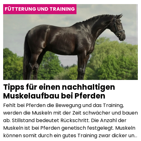
FÜTTERUNG UND TRAINING
Tipps für einen nachhaltigen
Muskelaufbau bei Pferden
Fehlt bei Pferden die Bewegung und das Training, werden die Muskeln mit der Zeit schwächer und bauen ab. Stillstand bedeutet Rückschritt. Die Anzahl der Muskeln ist bei Pferden genetisch festgelegt. Muskeln können somit durch ein gutes Training zwar dicker und stärker werden, sich aber nicht vermehren. Das richtige Training für stärkere Muskeln braucht Zeit, Geduld und Durchhaltevermögen. Eine gesunde Muskulatur kommt nicht über Nacht zustande, sondern ist das Ergebnis eines bedarfsgerechten Trainings und einer gesunden Fütterung mit ausreichend Raufutter. 5 Tipps zum richtigen Training für einen nachhaltigen Muskelaufbau Mit den folgenden 4 Übungen kannst du einen optimalen und abwechslungsreichen Trainingsplan für dein Pferd entwickeln. Achte darauf, dass du dein Pferd nicht überlastest, sondern das Training ausgewogen aufbaust und zwischen den Trainingstagen auch ausreichend Regenerationsphasen integrierst. So vermeidest du Muskelverletzungen oder eine Übersäuerung der Muskulatur. Ein gutes Training beginnt mit einer Aufwärmphase von ca. 10 Minuten. Hierbei bevorzugt im Schritt reiten und dann langsam das Tempo und den Trainingsanspruch erhöhen. Denke auch beim Abreiten an ein angemessenes „Cool-down“ nach einem anstrengenden Training. 1. Dehnung für untrainierte und verspannte Muskeln Pferde mit steifen und verspannten Muskeln müssen erst locker werden, bevor sie überhaupt Muskelmasse aufbauen können. Mit Dehnübungen werden die Muskeln an Vorderbeinen, Schultern und Rumpf gelockert. Stelle dich frontal vor dein Pferd und greife das Karpalgelenk, das sich in der Mitte des Vorderbeines befindet. Richte dich auf und dehne das Pferdebein nach oben und vorne, bis du einen Widerstand fühlst. Für eine optimale Dehnung solltest du diese Position maximal 30 Sekunden halten. Setze danach das Pferdebein langsam und behutsam wieder ab. Auch die Hinterbeinmuskulatur kannst du mit einer Dehnung auflockern. Umfasse dazu einfach das Fesselgelenk und ziehe das Bein vorsichtig und langsam zum Vorderbein. Halte diese Position maximal 30 Sekunden, bevor du das Hinterbein wieder behutsam absetzt. Höre bei dieser Übung auf die Körpersprache deines Pferdes. Wenn dein Pferd das Bein energisch wegzieht, ist diese Position unangenehm und vielleicht sogar schmerzhaft. Dann solltest du die Dehnung beenden. 2. Wechselnde Kopf-Hals-Stellung Das Reiten in einer starren Kopfstellung, besonders in Aufrichtung, ist für dein Pferd sehr anstrengend und auf Dauer auch nicht gesund. Stattdessen ist es wichtig, während des Reitens den Kopf abwechselnd in Aufrichtung und in eine Vorwärts-Abwärts Haltung zu bringen. Du kannst diese Kopf-Hals-Positionen gezielt trainieren, indem du z.B. auf dem Zirkel reitest und nach einer vollendeten Runde die Kopfposition deines Pferdes änderst. Jüngere Pferde und Pferde mit schwächeren Muskeln können die Aufrichtung nicht ganz so lange halten wie besser ausgebildete Pferde. Achte auf dein Pferd – wenn es mit den Zähnen knirscht oder mit dem Schweif schlägt, ist eine Pause angebracht. 3. Rückwärtsrichten für Vor- und Hinterhand Das Rückwärtsrichten stärkt neben der Muskulatur auch gleichzeitig die Konzentration von Pferd und Reiter. Beim Rückwärtsrichten geht dein Pferd im Zweiertakt diagonal nach hinten, d.h. dein Pferd hebt zuerst das linke Vorderbein und das rechte Hinterbein und wiederholt dies synchron auf der anderen Diagonalen. Dabei wird ein Impuls von deinen Beinen am Sattelgurt und den Zügeln ausgegeben. Das gesprochene Kommando „Zurück“ hilft deinem Pferd, das Rückwärtsrichten zu lernen. Vergiss nicht das Lob, wenn dein Pferd in die richtige Richtung tritt. Es ist völlig in Ordnung, wenn dein Pferd am Anfang nur zwei oder drei Tritte schafft, denn das Rückwärtsrichten ist anstrengend und benötigt daher Zeit und Geduld. Achtung: Die Übung ist besonders für schwächere und untrainierte Pferde extrem anstrengend. Überanstrenge dein Pferd demnach nicht, wiederhole diese Übung nicht zu oft hintereinander und lege unbedingt regelmäßige Pausen ein. Ist dein Pferd bereits gut trainiert, eignet sich außerdem Rückwärtsrichten an einer leichten Steigung als ideale Übung für eine starke Rückenmuskulatur. Beachte jedoch, dass diese Übung für dein Pferd sehr anstrengend ist. Wiederhole sie daher nur wenige Male hintereinander, um dein Pferd nicht zu überlasten. Schlägt dein Pferd auffällig mit dem Schweif oder sträubt sich gegen den Zügel, ist es dringend Zeit für eine Pause. 4. Cavalettis für einen starken Bauch und kräftige Beine Bei der Stangenarbeit hebt dein Pferd die Beine höher. Dabei wird das Becken abgekippt und der Rücken aufgewölbt. So stärkst du mit ein paar Runden gleich eine ganze Reihe an Muskeln. Die Stangen verteilst du auf dem Boden, entweder in einer geraden Linie oder im Kreis. Lasse je nach Gangart und Größe deines Pferdes genügend Platz zwischen den Stangen. Im Schritt sind zwischen 80 und 90 cm Platz angemessen, im Trab zwischen 120 und 150 cm und im Galopp zwischen 300 und 350 cm. Nutze für ein optimales Training alle Gangarten. Dann liegt es an dir, ob du dein Pferd reiten willst (dabei lastet etwas mehr Gewicht auf dem Pferderücken) oder es an der Longe führen möchtest. Überfordere dein Pferd am Anfang des Trainings nicht zu sehr. Eine Trainingseinheit von 5 bis 10 Minuten reicht vollkommen aus und trainiert die Muskeln bereits ausreichend. Übergänge für einen starken Pferderücken Auch das korrekte Ausführen von Übergängen hat eine positive Wirkung auf den Muskelaufbau im Pferderücken. Reitest du z.B. im Trab, spannt dein Pferd die rechte und die linke Rückenmuskulatur abwechselnd an, während es die Rückenmuskulatur im Galopp auf beiden Seiten gleichzeitig beansprucht. Die unterschiedliche Belastung der Muskeln verleitet dein Pferd dazu, im Rücken loszulassen, wenn ein Übergang geritten wird. Damit diese Übung rückenunterstützend wirkt, ist es jedoch sehr wichtig, dass alle Übergänge sehr flüssig und von der Hinterhand ausgehend geritten werden. Starte daher vor allem in der Lösungsphase zunächst mit einfachen Übergängen vom Schritt in den Trab oder vom Trab in den Galopp und wieder zurück. Ist dein Pferd ausreichend gelöst und alle Übergänge werden sauber ausgeführt, kannst du dich an Tempowechsel vom Schritt in den Galopp oder vom Halten in den Trab probieren. Vermeide unbedingt stockende Übergänge, da diese dem Pferderücken sogar schaden können. Möchtest du zusätzlich die Schubkraft deines Pferdes fördern, eignen sich außerdem Tempounterschiede innerhalb einer Gangart. 4 Tipps zur richtigen Fütterung für einen schnellen Muskelaufbau Neben einem abwechslungsreichen Trainingsplan ist auch eine ausgewogene Ernährung für den Muskelaufbau essentiell. Unsere Tipps können dir dabei helfen, einen optimalen Fütterungsplan für dein Pferd zu erstellen. 1. Biete deinem Pferd genügend Raufutter in guter Qualität an Die Grundlage einer jeden Pferdefütterung ist das Raufutter. Mit qualitativ hochwertigem Heu oder Heuersatz versorgst du dein Pferd täglich mit hochwertigen Rohfasern, die essentiell für eine gesunde Verdauung sind. Schimmelbefall oder Verunreinigungen im Raufutter können dein Pferd gesundheitlich belasten. Wenn du dir über die Qualität des Raufutters unsicher bist, empfiehlt sich ein Raufutter-Schnelltest. 2. Auch Kraftfutter ist für den Muskelaufbau geeignet Wenn du mit deinem Pferd trainierst und Muskeln aufbaust, erhöht sich der Nährstoffbedarf. Dieser kann dann oftmals mit Raufutter allein nicht mehr gedeckt werden. Über das Kraftfutter bekommt dein Pferd zusätzlich Energie und Nährstoffe, die es für das Training benötigt. Mit einer ausgewogenen Ration unterstützt du den Muskelaufbau deines Pferdes. Wichtig ist: nicht zu viel Kraftfutter füttern, denn ein Pferdemagen ist nicht für große Mengen geeignet. Passe die Kraftfutterzufuhr an das Körpergewicht deines Pferdes, dem Energiebedarf und der täglichen Leistung im Training an.Achte bei der Wahl deines Kraftfutters auch immer auf die enthaltene Energiequelle. Muss dein Pferd beispielsweise ausdauernde Aufgaben bewältigen, eignet sich besonders gut Öl als Energieträger, da es eine langsamer freiwerdende Energiequelle ist. Zucker und Stärke hingegen empfehlen sich als Energiequelle, wenn dein Pferd schnell verfügbare Energie benötigt, wie z.B. beim Rennsport. 3. Die Muskulatur deines Pferdes benötigt ausreichend Eiweiß Der wichtigste Nährstoff für den Muskelaufbau ist Eiweiß, denn das ist der „Baustoff“ der Muskeln. Eiweiße bestehen aus nicht-essenziellen (kann der Körper selbst herstellen) und/oder essenziellen (kann der Körper nicht selbst herstellen) Aminosäuren. Auch Raufutter-, bzw. Raufutterersatzprodukte können eine gute Eiweißquelle bieten. Hat z.B. die Raufutteranalyse ergeben, dass der Eiweißgehalt deines Heus sehr niedrig ist, kannst du dein Pferd so auf natürliche Weise zusätzlich unterstützen: Pavo FibreBeet z.B. ist eine Mischung aus wertvollen Fasern aus entzuckerten Rübenschnitzeln, Luzerne und Soja. Es versorgt dein Pferd mit essentiellen Eiweißen und bringt es in einen guten Konditionszustand. Achte jedoch darauf, die Eiweißzufuhr auf die individuellen Bedürfnisse deines Pferdes anzupassen, um einen Überschuss zu vermeiden. Erfahre mehr zum Thema Eiweiß in unserem Ratgeber „Eiweiß im Pferdefutter“ Ein besonders guter Eiweiß-Lieferant in Form von Kraftfutter ist Hafer. Zwar ist der Gehalt des Eiweißes in einem Haferkorn mit 9 bis 11% durchschnittlich, dafür ist das enthaltene Eiweiß aber hochwertiger und der Anteil an essenziellen Aminosäuren ist im Vergleich zu anderen Getreidearten besonders hoch. Hafer liefert deinem Pferd schnell verfügbare Energie für das Training. Dein Pferd hat einen erhöhten Eiweiß- und Energiebedarf, benötigt aber eine langsam freisetzende Energie, damit es nicht zu heiß oder explosiv wird? Dann wähle ein Kraftfutterzusatz auf Basis von Reiskleie. Die Stärke aus Reiskleie wird allmählich verda