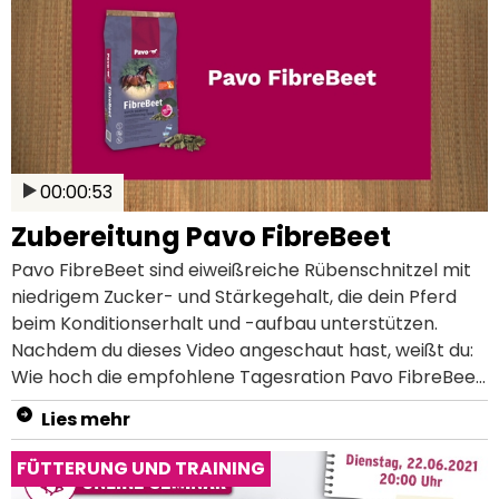
beiträgt Woran du eine unzureichende Muskulatur bei
deinem Sportpferd erkennst Wie du dein Sportpferd
langfristig fit halten kannst Erfahre mehr über die
Muskulatur von Pferden in unserem Ratgeber.
00:00:53
Zubereitung Pavo FibreBeet
Pavo FibreBeet sind eiweißreiche Rübenschnitzel mit
niedrigem Zucker- und Stärkegehalt, die dein Pferd
beim Konditionserhalt und -aufbau unterstützen.
Nachdem du dieses Video angeschaut hast, weißt du:
Wie hoch die empfohlene Tagesration Pavo FibreBeet
ist Wie Pavo FibreBeet richtig zubereitet wird In
Lies mehr
unserem Ratgeber findest du weitere Informationen
zu den Pavo Raufutterprodukten.
FÜTTERUNG UND TRAINING