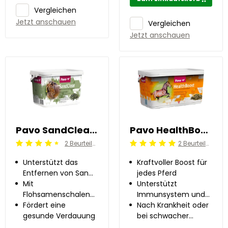
Vergleichen
Jetzt anschauen
Vergleichen
Jetzt anschauen
Pavo SandClear 2 kg
Pavo HealthBoost 8 kg
2 Beurteilung
2 Beurteilung
Beoordeling: 4.5/5
Beoordeling: 5/5
Unterstützt das
Kraftvoller Boost für
Entfernen von Sand
jedes Pferd
aus dem Darm
Mit
Unterstützt
Flohsamenschalen
Immunsystem und
und Präbiotika
Fördert eine
Darmflora
Nach Krankheit oder
gesunde Verdauung
bei schwacher
Abwehrkraft