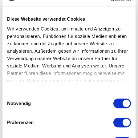
Diese Webseite verwendet Cookies
Wir verwenden Cookies, um Inhalte und Anzeigen zu
personalisieren, Funktionen für soziale Medien anbieten
Pavo 18Plus Sensitive 15 kg
Pavo SlobberMash 15 kg
zu können und die Zugriffe auf unsere Website zu
3 Beurteilung
8 Beurteilung
Beoordeling: 5/5
Beoordeling: 5/5
analysieren. Außerdem geben wir Informationen zu Ihrer
Speziell auf die
Ein köstlicher,
Verwendung unserer Website an unsere Partner für
Bedürfnisse sensibler
warmer Genuss
soziale Medien, Werbung und Analysen weiter. Unsere
Senioren
Kann als Müsli oder
Nach schwerer
Partner führen diese Informationen möglicherweise mit
abgestimmt
Mash gefüttert
Leistung oder
weiteren Daten zusammen, die Sie ihnen bereitgestellt
werden
Für einen fitten
Krankheit
Reich an Leinsamen
haben oder die sie im Rahmen Ihrer Nutzung der Dienste
Senior im Alltag
und Kleie
gesammelt haben.
Einwilligungsauswahl
€
€
Notwendig
(1,73 * / 1
(1,61 * / 1
Kilogramm)
Kilogramm)
25,99
24,19
Präferenzen
Auf Vorrat
Auf Vorrat
Zum Einkaufskorb
Zum Einkaufskorb