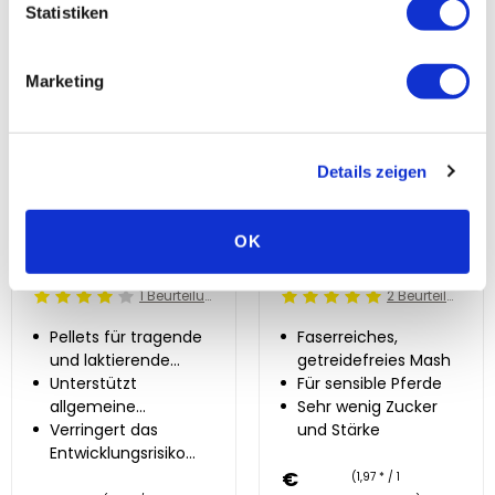
Statistiken
Vergleichen
Vergleichen
Jetzt anschauen
Jetzt anschauen
Marketing
Details zeigen
OK
Pavo Podo®Lac Pellets 20 kg
Pavo GrainFreeMash 15 kg
1 Beurteilung
2 Beurteilung
Beoordeling: 4/5
Beoordeling: 5/5
Pellets für tragende
Faserreiches,
und laktierende
getreidefreies Mash
Stuten
Unterstützt
Für sensible Pferde
allgemeine
Sehr wenig Zucker
Gesundheit der
Verringert das
und Stärke
Stute
Entwicklungsrisiko
von OC(D) um bis
€
(1,97 * / 1