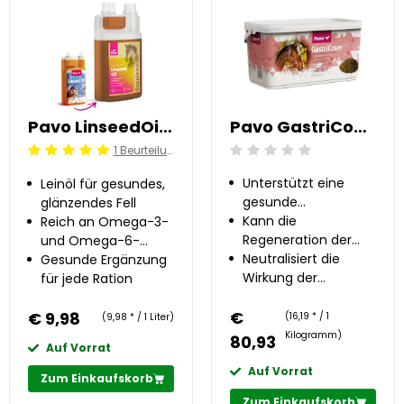
Pavo LinseedOil 1 l
Pavo GastriCover 5 kg
1 Beurteilung
Beoordeling: 0/5
Beoordeling: 5/5
Unterstützt eine
Leinöl für gesundes,
gesunde
glänzendes Fell
Magenfunktion
Kann die
Reich an Omega-3-
Regeneration der
und Omega-6-
Magenschleimhaut
Neutralisiert die
Fettsäuren
Gesunde Ergänzung
unterstützen
Wirkung der
für jede Ration
Magensäure
€
€ 9,98
(16,19 * / 1
(9,98 * / 1 Liter)
Kilogramm)
80,93
Auf Vorrat
Auf Vorrat
Zum Einkaufskorb
Zum Einkaufskorb