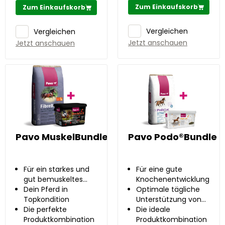
Zum Einkaufskorb
Zum Einkaufskorb
Vergleichen
Vergleichen
Jetzt anschauen
Jetzt anschauen
Pavo MuskelBundle
Pavo Podo®Bundle
Für ein starkes und
Für eine gute
gut bemuskeltes
Knochenentwicklung
Pferd
Dein Pferd in
Optimale tägliche
Topkondition
Unterstützung von
Die perfekte
Stute & Fohlen
Die ideale
Produktkombination
Produktkombination