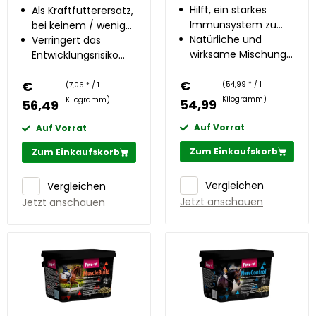
Gleichgewicht
Hilft, ein starkes
Fohlen und tragende
Als Kraftfutterersatz,
Immunsystem zu
Stuten
bei keinem / wenig
erhalten
Natürliche und
Kraftfutter
Verringert das
wirksame Mischung
Entwicklungsrisiko
aus Kräutern und
von OC(D) um bis
€
Pflanzenstoffen
€
zu 50%
(54,99 * / 1
(7,06 * / 1
Kilogramm)
Kilogramm)
54,99
56,49
Auf Vorrat
Auf Vorrat
Zum Einkaufskorb
Zum Einkaufskorb
Vergleichen
Vergleichen
Jetzt anschauen
Jetzt anschauen