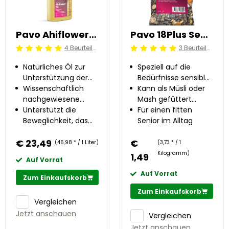
Pavo Ahiflower®Oil 0.5 l
Pavo 18Plus Sensitive 0.4 kg
4 Beurteilung
3 Beurteilung
Beoordeling: 5/5
Beoordeling: 5/5
Natürliches Öl zur
Speziell auf die
Unterstützung der
Bedürfnisse sensibler
Regeneration
Wissenschaftlich
Senioren
Kann als Müsli oder
nachgewiesene
abgestimmt
Mash gefüttert
Wirkung
Unterstützt die
werden
Für einen fitten
Beweglichkeit, das
Senior im Alltag
Immunsystem sowie
€ 23,49
die Haut und das Fell
€
(46,98 * / 1 Liter)
(3,73 * / 1
Kilogramm)
1,49
Auf Vorrat
Auf Vorrat
Zum Einkaufskorb
Zum Einkaufskorb
Vergleichen
Jetzt anschauen
Vergleichen
Jetzt anschauen