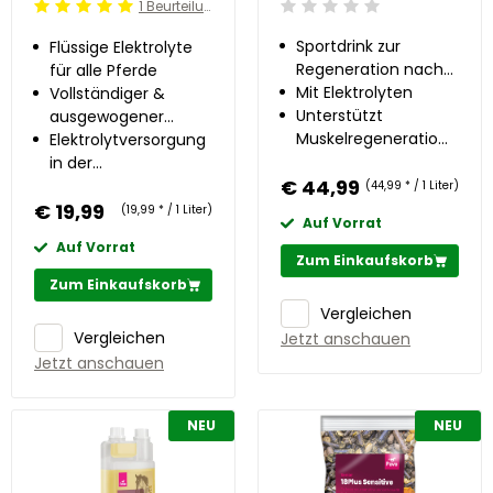
1 Beurteilung
Beoordeling: 0/5
Beoordeling: 5/5
Sportdrink zur
Flüssige Elektrolyte
Regeneration nach
für alle Pferde
der Arbeit
Mit Elektrolyten
Vollständiger &
Unterstützt
ausgewogener
Muskelregeneration
Elektrolyt-Mix
Elektrolytversorgung
& Energieversorgung
in der
€ 44,99
Erholungsphase
(44,99 * / 1 Liter)
€ 19,99
(19,99 * / 1 Liter)
Auf Vorrat
Auf Vorrat
Zum Einkaufskorb
Zum Einkaufskorb
Vergleichen
Vergleichen
Jetzt anschauen
Jetzt anschauen
NEU
NEU