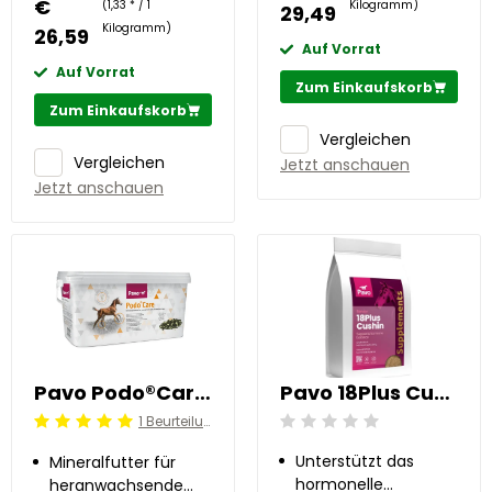
€
zu 50%
(1,33 * / 1
Kilogramm)
29,49
Kilogramm)
26,59
Auf Vorrat
Auf Vorrat
Zum Einkaufskorb
Zum Einkaufskorb
Vergleichen
Vergleichen
Jetzt anschauen
Jetzt anschauen
Pavo Podo®Care 8 kg
Pavo 18Plus Cushin 1 kg
1 Beurteilung
Beoordeling: 0/5
Beoordeling: 5/5
Unterstützt das
Mineralfutter für
hormonelle
heranwachsende