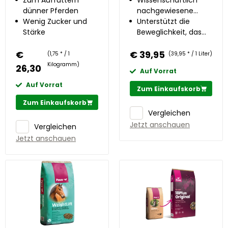
Körperkondition
Zum Auffüttern
Regeneration
Wissenschaftlich
dünner Pferden
nachgewiesene
Wenig Zucker und
Wirkung
Unterstützt die
Stärke
Beweglichkeit, das
Immunsystem sowie
€
€ 39,95
die Haut und das Fell
(1,75 * / 1
(39,95 * / 1 Liter)
Kilogramm)
26,30
Auf Vorrat
Auf Vorrat
Zum Einkaufskorb
Zum Einkaufskorb
Vergleichen
Jetzt anschauen
Vergleichen
Jetzt anschauen