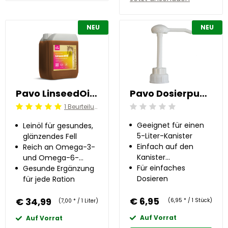
NEU
NEU
Pavo LinseedOil 5 l
Pavo Dosierpumpe
1 Beurteilung
Beoordeling: 0/5
Beoordeling: 5/5
Geeignet für einen
Leinöl für gesundes,
5-Liter-Kanister
glänzendes Fell
Einfach auf den
Reich an Omega-3-
Kanister
und Omega-6-
aufzuschrauben
Für einfaches
Fettsäuren
Gesunde Ergänzung
Dosieren
für jede Ration
€ 6,95
€ 34,99
(6,95 * / 1 Stück)
(7,00 * / 1 Liter)
Auf Vorrat
Auf Vorrat