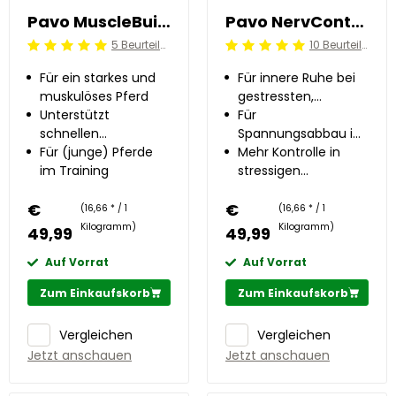
Pavo MuscleBuild 3 kg
Pavo NervControl 3 kg
5 Beurteilung
10 Beurteilung
Beoordeling: 5/5
Beoordeling: 5/5
Für ein starkes und
Für innere Ruhe bei
muskulöses Pferd
gestressten,
Unterstützt
nervösen Pferden
Für
schnellen
Spannungsabbau im
Muskelaufbau
Für (junge) Pferde
Körper
Mehr Kontrolle in
im Training
stressigen
Situationen
€
€
(16,66 * / 1
(16,66 * / 1
Kilogramm)
Kilogramm)
49,99
49,99
Auf Vorrat
Auf Vorrat
Zum Einkaufskorb
Zum Einkaufskorb
Vergleichen
Vergleichen
Jetzt anschauen
Jetzt anschauen