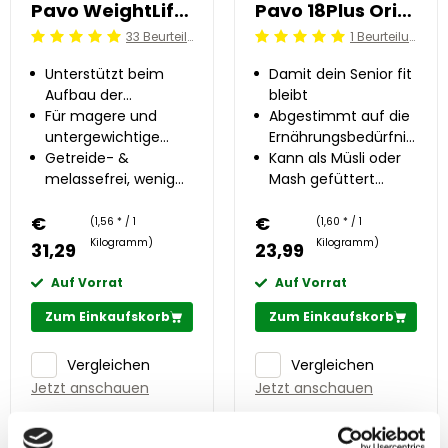
Pavo WeightLift 20 kg
Pavo 18Plus Original 15 kg
33 Beurteilung
1 Beurteilung
Beoordeling: 5/5
Beoordeling: 5/5
Unterstützt beim
Damit dein Senior fit
Aufbau der
bleibt
Körperkondition
Für magere und
Abgestimmt auf die
untergewichtige
Ernährungsbedürfnisse
Pferde
Getreide- &
älterer Pferde
Kann als Müsli oder
melassefrei, wenig
Mash gefüttert
Zucker
werden
€
€
(1,56 * / 1
(1,60 * / 1
Kilogramm)
Kilogramm)
31,29
23,99
Auf Vorrat
Auf Vorrat
Zum Einkaufskorb
Zum Einkaufskorb
Vergleichen
Vergleichen
Jetzt anschauen
Jetzt anschauen