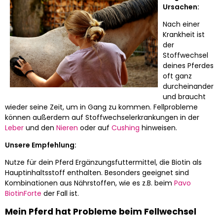
Ursachen:
Nach einer
Krankheit ist
der
Stoffwechsel
deines Pferdes
oft ganz
durcheinander
und braucht
wieder seine Zeit, um in Gang zu kommen. Fellprobleme
können außerdem auf Stoffwechselerkrankungen in der
Leber
und den
Nieren
oder auf
Cushing
hinweisen.
Unsere Empfehlung:
Nutze für dein Pferd Ergänzungsfuttermittel, die Biotin als
Hauptinhaltsstoff enthalten. Besonders geeignet sind
Kombinationen aus Nährstoffen, wie es z.B. beim
Pavo
BiotinForte
der Fall ist.
Mein Pferd hat Probleme beim Fellwechsel