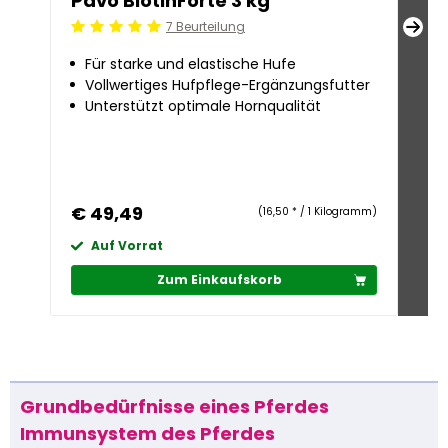
Pavo BiotinForte 3 kg
Pav
7 Beurteilung
Beoordeling: 5/5
Beoo
Für starke und elastische Hufe
Fü
Vollwertiges Hufpflege-Ergänzungsfutter
Fö
Unterstützt optimale Hornqualität
Fü
€ 49,49
€ 
(16,50 * / 1 Kilogramm)
Auf Vorrat
A
Zum Einkaufskorb
Grundbedürfnisse eines Pferdes
Immunsystem des Pferdes