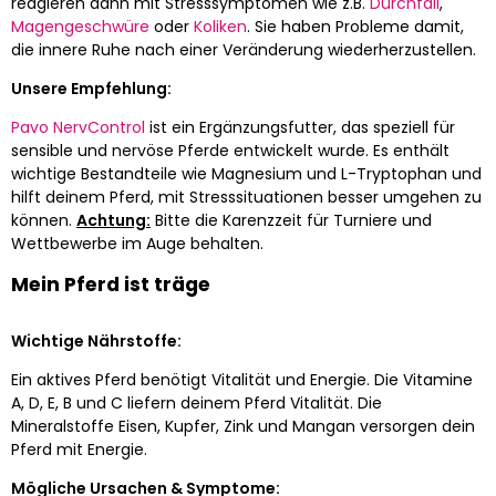
reagieren dann mit Stresssymptomen wie z.B.
Durchfall
,
Magengeschwüre
oder
Koliken
. Sie haben Probleme damit,
die innere Ruhe nach einer Veränderung wiederherzustellen.
Unsere Empfehlung:
Pavo NervControl
ist ein Ergänzungsfutter, das speziell für
sensible und nervöse Pferde entwickelt wurde. Es enthält
wichtige Bestandteile wie Magnesium und L-Tryptophan und
hilft deinem Pferd, mit Stresssituationen besser umgehen zu
können.
Achtung:
Bitte die Karenzzeit für Turniere und
Wettbewerbe im Auge behalten.
Mein Pferd ist träge
Wichtige Nährstoffe:
Ein aktives Pferd benötigt Vitalität und Energie. Die Vitamine
A, D, E, B und C liefern deinem Pferd Vitalität. Die
Mineralstoffe Eisen, Kupfer, Zink und Mangan versorgen dein
Pferd mit Energie.
Mögliche Ursachen & Symptome: